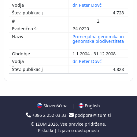
dr. Peter Dovč
4.728
2.
P4-0220
Primerjalna genomika in
genomska biodiverziteta
1.1.2004 - 31.12.2008
dr. Peter Dovč
4.828
Slovenščina
|
English
+386 2 252 03 33
podpora@izum.si
©
IZUM
2026. Vse pravice pridržane.
Piškotki
|
Izjava o dostopnosti