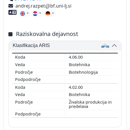
andrej.razpet
bf.uni-lj.si
Znanje tujih jezikov
Raziskovalna dejavnost
Klasifikacija ARIS
4.06.00
Biotehnika
Biotehnologija
4.02.00
Biotehnika
Živalska produkcija in
predelava