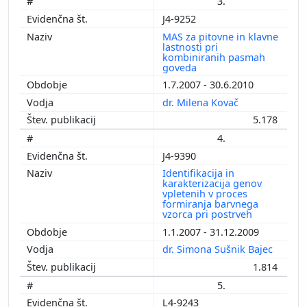
3.
J4-9252
MAS za pitovne in klavne
lastnosti pri
kombiniranih pasmah
goveda
1.7.2007 - 30.6.2010
dr. Milena Kovač
5.178
4.
J4-9390
Identifikacija in
karakterizacija genov
vpletenih v proces
formiranja barvnega
vzorca pri postrveh
1.1.2007 - 31.12.2009
dr. Simona Sušnik Bajec
1.814
5.
L4-9243