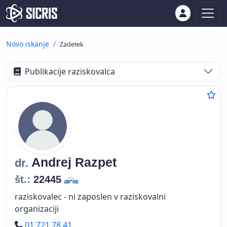
Novo iskanje
Zadetek
Publikacije raziskovalca
Andrej
Razpet
dr.
št.:
22445
raziskovalec - ni zaposlen v raziskovalni
organizaciji
Telefon
01 721 78 41