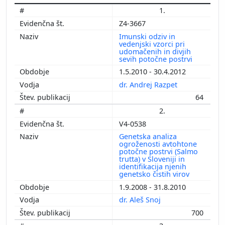
1.
Z4-3667
Imunski odziv in
vedenjski vzorci pri
udomačenih in divjih
sevih potočne postrvi
1.5.2010 - 30.4.2012
dr. Andrej Razpet
64
2.
V4-0538
Genetska analiza
ogroženosti avtohtone
potočne postrvi (Salmo
trutta) v Sloveniji in
identifikacija njenih
genetsko čistih virov
1.9.2008 - 31.8.2010
dr. Aleš Snoj
700