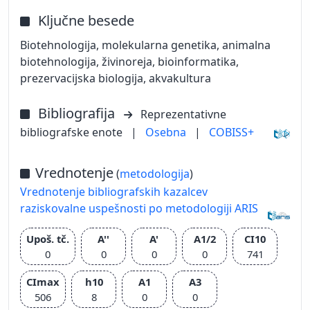
Ključne besede
Biotehnologija, molekularna genetika, animalna
biotehnologija, živinoreja, bioinformatika,
prezervacijska biologija, akvakultura
Bibliografija
Reprezentativne
bibliografske enote
|
Osebna
|
COBISS+
Vrednotenje
(
metodologija
)
Vrednotenje bibliografskih kazalcev
raziskovalne uspešnosti po metodologiji ARIS
Upoš. tč.
A''
A'
A1/2
CI10
0
0
0
0
741
CImax
h10
A1
A3
506
8
0
0