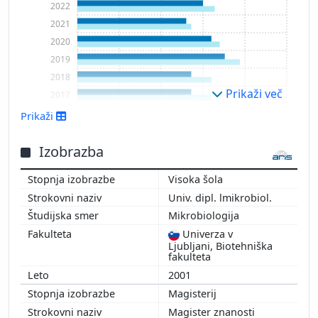
2022
2021
2020
2019
2018
Prikaži več
2017
2016
Prikaži
2015
2014
Izobrazba
2013
Visoka šola
2012
Univ. dipl. lmikrobiol.
2011
Mikrobiologija
2010
Univerza v
2009
Ljubljani, Biotehniška
2008
fakulteta
2007
2001
Magisterij
Magister znanosti