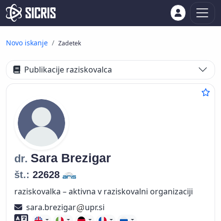
Novo iskanje
Zadetek
Publikacije raziskovalca
Sara
Brezigar
dr.
št.:
22628
raziskovalka – aktivna v raziskovalni organizaciji
sara.brezigar
upr.si
Znanje tujih jezikov