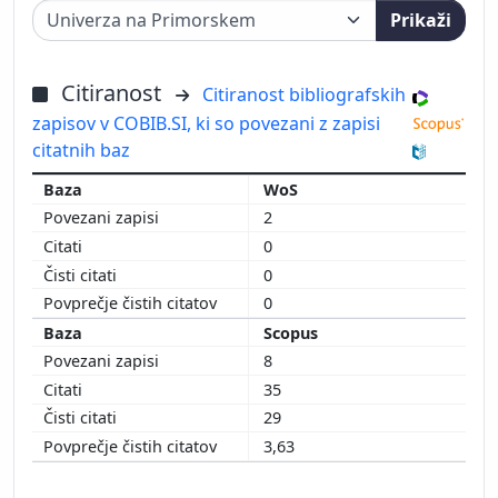
Prikaži
Citiranost
Citiranost bibliografskih
zapisov v COBIB.SI, ki so povezani z zapisi
citatnih baz
WoS
2
0
0
0
Scopus
8
35
29
3,63