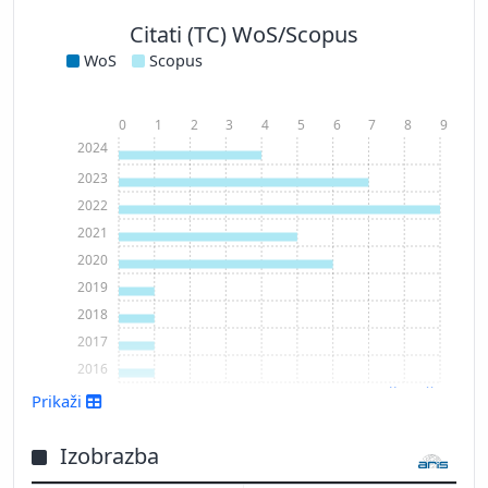
Citati (TC) WoS/Scopus
WoS
Scopus
0
1
2
3
4
5
6
7
8
9
2024
2023
2022
2021
2020
2019
2018
2017
2016
Prikaži več
Prikaži
Izobrazba