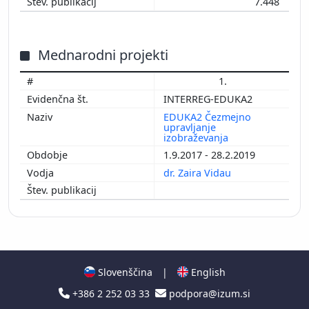
7.448
Mednarodni projekti
1.
INTERREG-EDUKA2
EDUKA2 Čezmejno
upravljanje
izobraževanja
1.9.2017 - 28.2.2019
dr. Zaira Vidau
Slovenščina
|
English
+386 2 252 03 33
podpora@izum.si