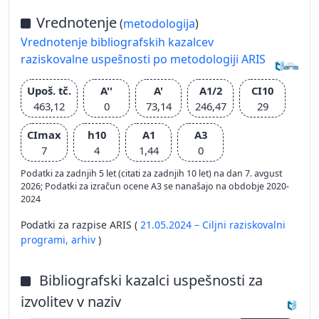
Vrednotenje
(
metodologija
)
Vrednotenje bibliografskih kazalcev
raziskovalne uspešnosti po metodologiji ARIS
Upoš. tč.
A''
A'
A1/2
CI10
463,12
0
73,14
246,47
29
CImax
h10
A1
A3
7
4
1,44
0
Podatki za zadnjih 5 let (citati za zadnjih 10 let) na dan 7. avgust
2026; Podatki za izračun ocene A3 se nanašajo na obdobje 2020-
2024
Podatki za razpise ARIS (
21.05.2024 – Ciljni raziskovalni
programi,
arhiv
)
Bibliografski kazalci uspešnosti za
izvolitev v naziv