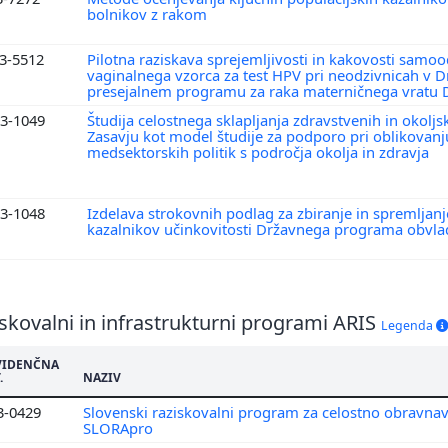
bolnikov z rakom
3-5512
Pilotna raziskava sprejemljivosti in kakovosti sam
vaginalnega vzorca za test HPV pri neodzivnicah v
presejalnem programu za raka materničnega vratu
3-1049
Študija celostnega sklapljanja zdravstvenih in okolj
Zasavju kot model študije za podporo pri oblikovanju
medsektorskih politik s področja okolja in zdravja
3-1048
Izdelava strokovnih podlag za zbiranje in spremljanj
kazalnikov učinkovitosti Državnega programa obvl
skovalni in infrastrukturni programi ARIS
Legenda
VIDENČNA
.
NAZIV
3-0429
Slovenski raziskovalni program za celostno obravna
SLORApro