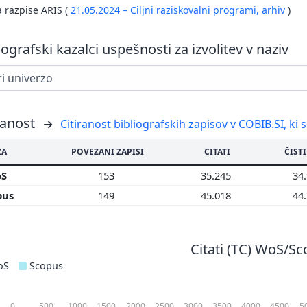
a razpise ARIS (
21.05.2024 – Ciljni raziskovalni programi,
arhiv
)
iografski kazalci uspešnosti za izvolitev v naziv
ranost
Citiranost bibliografskih zapisov v COBIB.SI, ki 
ZA
POVEZANI ZAPISI
CITATI
ČISTI
S
153
35.245
34
pus
149
45.018
44
Citati (TC) WoS/S
oS
Scopus
0
500
1000
1500
2000
2500
3000
3500
4000
4500
5