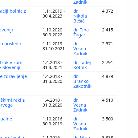
Zadnik
aciji bolnic z
1.11.2019 -
dr.
4.372
30.4.2023
Nikola
Bešić
oveniji
1.10.2020 -
dr. Tina
2.415
30.9.2022
Žagar
ih posledic
1.11.2019 -
dr.
2.571
31.10.2021
Vesna
Zadnik
otrok virom
1.4.2018 -
dr. Tadej
2.791
v Sloveniji
31.3.2021
Kotnik
e zdravljenje
1.4.2018 -
dr.
4.879
31.3.2020
Branko
Zakotnik
škimi raki z
1.4.2018 -
dr.
4.510
prvega
31.3.2020
Vesna
Zadnik
dualne
1.10.2016 -
dr.
3.500
30.9.2019
Vesna
Zadnik
v preživetja
1.1.2016 -
dr. Maja
3.388