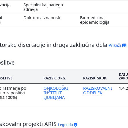
izacija
Specialistka javnega
9
zdravja
8
at
Doktorica znanosti
Biomedicina -
7
ti
epidemiologija
6
orske disertacije in druga zaključna dela
Prikaži
slitve
DAT
OSLITVE
RAZISK. ORG.
RAZISK. SKUP.
ZAPO
o razmerje po
ONKOLOŠKI
RAZISKOVALNI
1.4.
 o zaposlitvi
INŠTITUT
ODDELEK
 RD:100%)
LJUBLJANA
skovalni projekti ARIS
Legenda