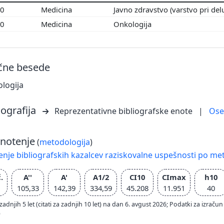
00
Medicina
Javno zdravstvo (varstvo pri del
00
Medicina
Onkologija
učne besede
logija
iografija
Reprezentativne bibliografske enote
|
Os
notenje
(
metodologija
)
nje bibliografskih kazalcev raziskovalne uspešnosti po met
.
A''
A'
A1/2
CI10
CImax
h10
105,33
142,39
334,59
45.208
11.951
40
zadnjih 5 let (citati za zadnjih 10 let) na dan 6. avgust 2026; Podatki za izr
)