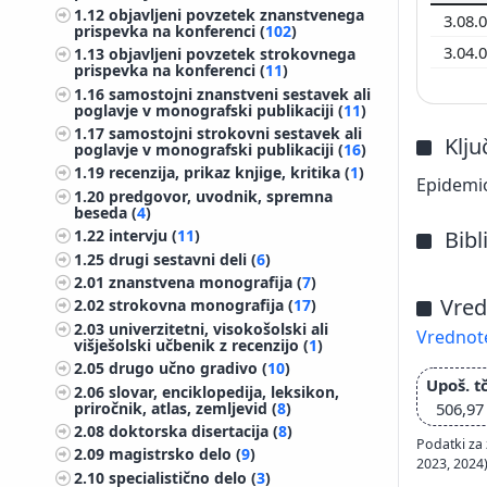
1.12
objavljeni povzetek znanstvenega
3.08.
prispevka na konferenci (
102
)
3.04.
1.13
objavljeni povzetek strokovnega
prispevka na konferenci (
11
)
1.16
samostojni znanstveni sestavek ali
poglavje v monografski publikaciji (
11
)
1.17
samostojni strokovni sestavek ali
Klj
poglavje v monografski publikaciji (
16
)
1.19
recenzija, prikaz knjige, kritika (
1
)
Epidemio
1.20
predgovor, uvodnik, spremna
beseda (
4
)
Bibl
1.22
intervju (
11
)
1.25
drugi sestavni deli (
6
)
2.01
znanstvena monografija (
7
)
Vred
2.02
strokovna monografija (
17
)
2.03
univerzitetni, visokošolski ali
Vrednote
višješolski učbenik z recenzijo (
1
)
2.05
drugo učno gradivo (
10
)
Upoš. tč
2.06
slovar, enciklopedija, leksikon,
priročnik, atlas, zemljevid (
8
)
506,97
2.08
doktorska disertacija (
8
)
Podatki za 
2.09
magistrsko delo (
9
)
2023, 2024
2.10
specialistično delo (
3
)