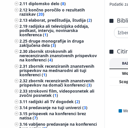
2.11
diplomsko delo (
8
)
Podatki z
2.12
končno poročilo o rezultatih
raziskav (
20
)
Bibl
2.13
elaborat, predštudija, študija (
2
)
2.19
radijska ali televizijska oddaja,
podkast, intervju, novinarska
konferenca (
1
)
2.25
druge monografije in druga
zaključena dela (
3
)
Citi
2.30
zbornik strokovnih ali
nerecenziranih znanstvenih prispevkov
na konferenci (
4
)
BA
2.31
zbornik recenziranih znanstvenih
prispevkov na mednarodni ali tuji
Wo
konferenci (
1
)
2.32
zbornik recenziranih znanstvenih
Sco
prispevkov na domači konferenci (
3
)
2.33
strokovni film, videoposnetek ali
zvočni posnetek (
1
)
3.11
radijski ali TV dogodek (
2
)
3.14
predavanje na tuji univerzi (
3
)
W
3.15
prispevek na konferenci brez
natisa (
7
)
3.16
vabljeno predavanje na konferenci