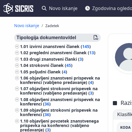
Novo iskanje
Zgodovina ogled
Novo iskanje
Zadetek
Tipologija dokumentov/del
1.01
izvirni znanstveni članek (
145
)
1.02
pregledni znanstveni članek (
13
)
1.03
drugi znanstveni članki (
3
)
1.04
strokovni članek (
45
)
1.05
poljudni članek (
4
)
1.06
objavljeni znanstveni prispevek na
konferenci (vabljeno predavanje) (
4
)
1.07
objavljeni strokovni prispevek na
konferenci (vabljeno predavanje) (
3
)
1.08
objavljeni znanstveni prispevek na
Razi
konferenci (
36
)
1.09
objavljeni strokovni prispevek na
konferenci (
36
)
Klasif
1.10
objavljeni povzetek znanstvenega
prispevka na konferenci (vabljeno
KODA
predavanje) (
3
)