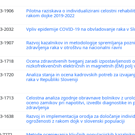
3-1906
Pilotna raziskava o individualizirani celostni rehabilit
rakom dojke 2019-2022
3-2032
Vpliv epidemije COVID-19 na obvladovanje raka v Sl
3-1907
Razvoj kazalnikov in metodologije spremljanja pozn
zdravljenja raka v otroštvu na nacionalni ravni
3-1718
Ocena zdravstvenih tveganj zaradi izpostavljenosti 
nizkofrekvenčnih električnih in magnetnih (EM) polj 
3-1720
Analiza stanja in ocena kadrovskih potreb za izvajanj
raka v Republiki Sloveniji
3-1713
Celostna analiza zgodnje obravnave bolnikov z urolo
oceno zamikov pri napotitvi, izvedbi diagnostike in 
zdravljenja
3-1638
Razvoj in implementacija orodja za določanje indivi
ogroženosti z rakom dojk v slovenski populaciji
3-7272
Metode ocenjevanja ključnih populacijskih kazalniko