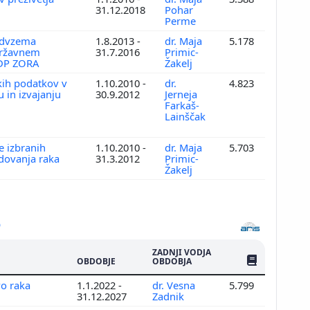
31.12.2018
Pohar
Perme
oodvzema
1.8.2013 -
dr. Maja
5.178
 Državnem
31.7.2016
Primic-
 DP ZORA
Žakelj
skih podatkov v
1.10.2010 -
dr.
4.823
 in izvajanju
30.9.2012
Jerneja
Farkaš-
Lainščak
e izbranih
1.10.2010 -
dr. Maja
5.703
adovanja raka
31.3.2012
Primic-
Žakelj
ZADNJI VODJA
ŠTEV. PUBLIKAC
OBDOBJE
OBDOBJA
vo raka
1.1.2022 -
dr. Vesna
5.799
31.12.2027
Zadnik