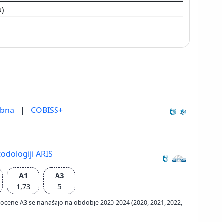
u)
ebna
|
COBISS+
odologiji ARIS
A1
A3
1,73
5
ačun ocene A3 se nanašajo na obdobje 2020-2024 (2020, 2021, 2022,