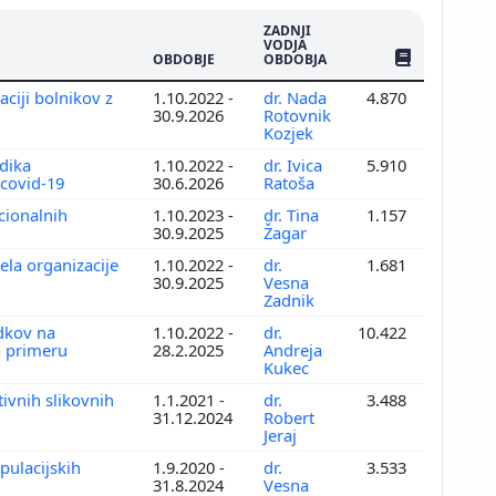
ZADNJI
VODJA
ŠTEV. PUBLIKAC
OBDOBJE
OBDOBJA
aciji bolnikov z
1.10.2022 -
dr. Nada
4.870
30.9.2026
Rotovnik
Kozjek
dika
1.10.2022 -
dr. Ivica
5.910
 covid-19
30.6.2026
Ratoša
cionalnih
1.10.2023 -
dr. Tina
1.157
30.9.2025
Žagar
ela organizacije
1.10.2022 -
dr.
1.681
30.9.2025
Vesna
Zadnik
dkov na
1.10.2022 -
dr.
10.422
a primeru
28.2.2025
Andreja
Kukec
tivnih slikovnih
1.1.2021 -
dr.
3.488
31.12.2024
Robert
Jeraj
pulacijskih
1.9.2020 -
dr.
3.533
31.8.2024
Vesna