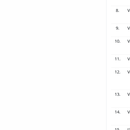
8.
V
9.
V
10.
V
11.
V
12.
V
13.
V
14.
V
15.
J