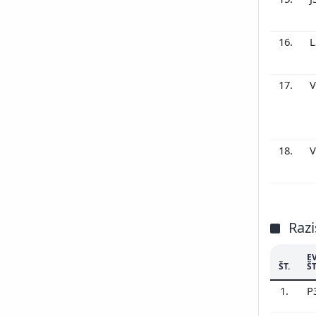
16.
L
17.
V
18.
V
Razi
E
ŠT.
ŠT
1.
P