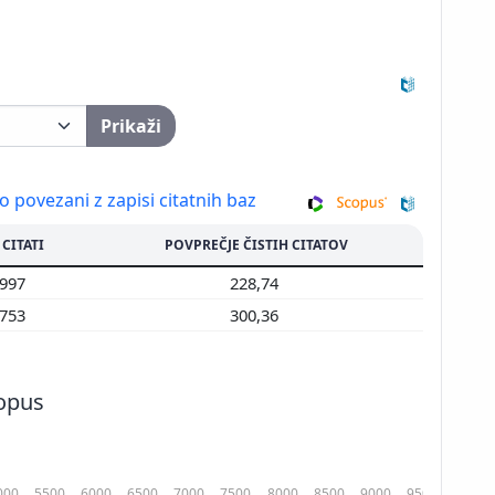
Prikaži
so povezani z zapisi citatnih baz
 CITATI
POVPREČJE ČISTIH CITATOV
.997
228,74
.753
300,36
copus
000
5500
6000
6500
7000
7500
8000
8500
9000
9500