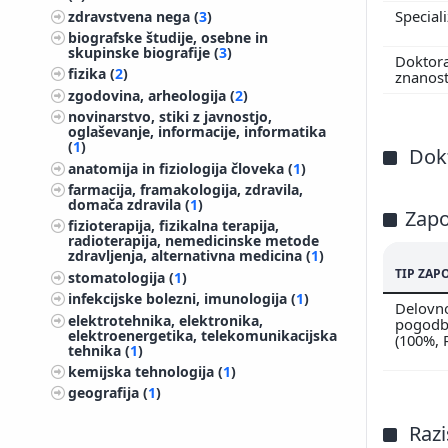
Special
zdravstvena nega (
3
)
200
biografske študije, osebne in
200
skupinske biografije (
3
)
Doktor
fizika (
2
)
200
znanos
zgodovina, arheologija (
2
)
200
novinarstvo, stiki z javnostjo,
oglaševanje, informacije, informatika
(
1
)
Dokt
anatomija in fiziologija človeka (
1
)
farmacija, framakologija, zdravila,
domača zdravila (
1
)
Zapo
fizioterapija, fizikalna terapija,
radioterapija, nemedicinske metode
zdravljenja, alternativna medicina (
1
)
TIP ZAP
stomatologija (
1
)
infekcijske bolezni, imunologija (
1
)
Delovn
elektrotehnika, elektronika,
pogodbi
elektroenergetika, telekomunikacijska
(100%,
tehnika (
1
)
kemijska tehnologija (
1
)
geografija (
1
)
Razi