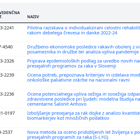
VIDENČNA
T.
NAZIV
3-2241
Pilotna raziskava o individualizirani celostni rehabilit
rakom debelega črevesa in danke 2022-24
7-4540
Družbeno-ekonomske posledice rakavih obolenj z vi
posameznika in družbe ter analiza vpliva pandemije
3-2326
Priprava epidemioloških podlag za uvedbo novih na
presejalnih programov za raka v Sloveniji
3-2239
Ocena potreb, prepoznava kriterijev in izdelava mod
onkološke paliativne oskrbe na nacionalni ravni
3-2236
Ocena potencialnega vpliva sežiga in sosežiga odpa
zdravstvene posledice pri ljudeh: modelna študija n
cementarne Salonit Anhovo
1-0197
Izboljšanje presejanja za rak dojke z analizo kvantita
biomarkerjev kot množičnih podatkov
3-2537
Nova metoda za oceno pridobljenih let življenja v po
presejalnih programih za raka (S-LYG)