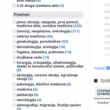
brez natisa (
6
)
202
3.25
druga izvedena dela (
3
)
202
Predmet
202
javno zdravje, nezgode, prva pomoč,
202
medicina dela, socialna medicina (
233
)
202
tumorji, neoplazme, onkologija (
211
)
interna medicina (
50
)
202
ginekologija, porodništvo (
32
)
202
dermatologija, urologija (
16
)
202
higiena, dietetika, prehrana (
14
)
201
družbene vede (
13
)
201
kirurgija, ortopedija, oftalmologija,
skelet in lomotorični sistem, poškodbe
201
Prikaži
(
8
)
201
ekologija, varstvo okolja, ogrožanje
okolja (
6
)
201
Izo
patologija, klinična medicina (
6
)
201
medicina (
5
)
STOPNJ
201
IZOBRAZ
pediatrija (
4
)
201
nevrologija (
4
)
Visoka 
201
demografija, migracije, študije spolov
(
3
)
201