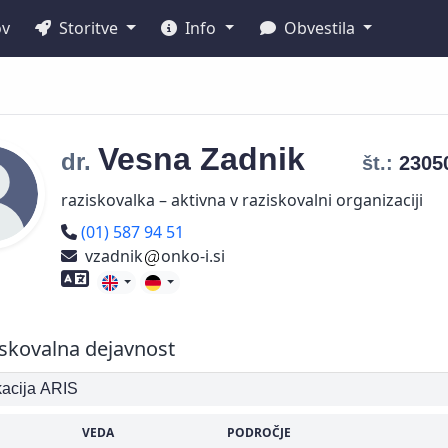
ov
Storitve
Info
Obvestila
Vesna
Zadnik
dr.
št.:
2305
raziskovalka – aktivna v raziskovalni organizaciji
Telefon
(01) 587 94 51
vzadnik
onko-i.si
Znanje tujih jezikov
skovalna dejavnost
ikacija ARIS
VEDA
PODROČJE