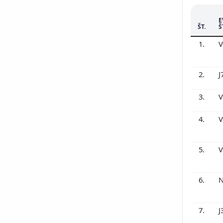
E
ŠT.
Š
1.
V
2.
J
3.
V
4.
V
5.
V
6.
N
7.
J