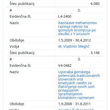
6.080
2.
L4-2400
Raziskave mehanizmov
razvoja nekroz na
gomoljih krompirja po
okužbi z Y virusom
1.5.2009 - 30.4.2012
dr. Vladimir Meglič
3.148
3.
V4-0482
Uporaba genskega
potenciala tradicionalnih
slovenskih vrst
kmetijskih rastlin za
žlahtnjenje novih sort
prilagojenih
spremenjenim
klimatskim razmeram
1.9.2008 - 31.8.2011