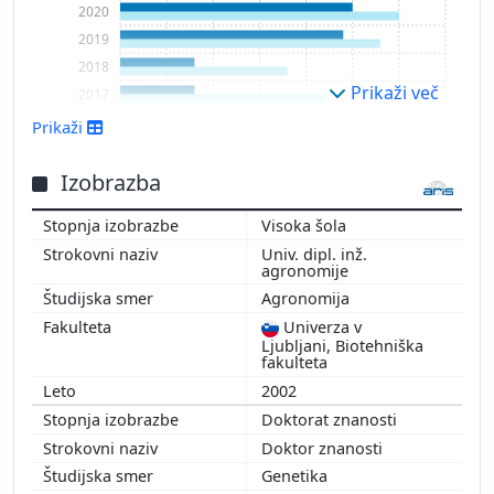
2020
2019
2018
Prikaži več
2017
2016
Prikaži
2015
2014
Izobrazba
2013
Visoka šola
2012
Univ. dipl. inž.
2011
agronomije
2010
Agronomija
2009
Univerza v
2008
Ljubljani, Biotehniška
fakulteta
2002
Doktorat znanosti
Doktor znanosti
Genetika