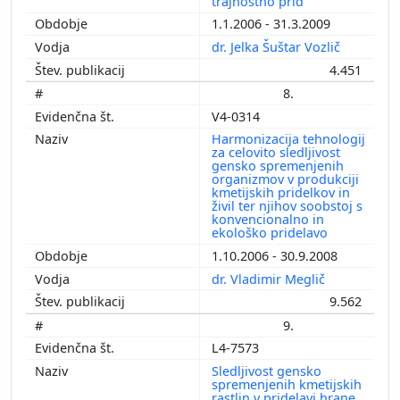
trajnostno prid
1.1.2006 - 31.3.2009
dr. Jelka Šuštar Vozlič
4.451
8.
V4-0314
Harmonizacija tehnologij
za celovito sledljivost
gensko spremenjenih
organizmov v produkciji
kmetijskih pridelkov in
živil ter njihov soobstoj s
konvencionalno in
ekološko pridelavo
1.10.2006 - 30.9.2008
dr. Vladimir Meglič
9.562
9.
L4-7573
Sledljivost gensko
spremenjenih kmetijskih
rastlin v pridelavi hrane