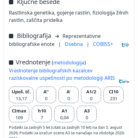
Ključne besede
Rastlinska genetika, gojenje rastlin, fiziologija žilnih
rastlin, zaščita pridelka
Bibliografija
Reprezentativne
bibliografske enote
|
Osebna
|
COBISS+
Vrednotenje
(
metodologija
)
Vrednotenje bibliografskih kazalcev
raziskovalne uspešnosti po metodologiji ARIS
Upoš. tč.
A''
A'
A1/2
CI10
13,17
0
0
0
231
CImax
h10
A1
A3
109
7
0,04
0
Podatki za zadnjih 5 let (citati za zadnjih 10 let) na dan 5. avgust
2026; Podatki za izračun ocene A3 se nanašajo na obdobje 2020-