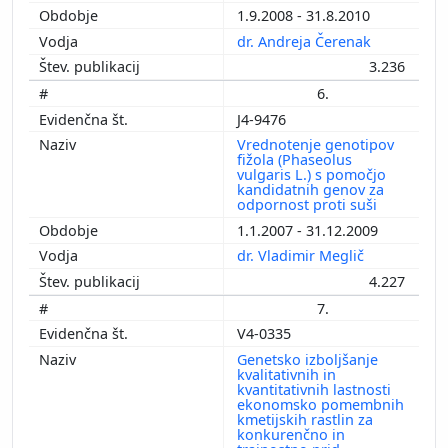
1.9.2008 - 31.8.2010
dr. Andreja Čerenak
3.236
6.
J4-9476
Vrednotenje genotipov
fižola (Phaseolus
vulgaris L.) s pomočjo
kandidatnih genov za
odpornost proti suši
1.1.2007 - 31.12.2009
dr. Vladimir Meglič
4.227
7.
V4-0335
Genetsko izboljšanje
kvalitativnih in
kvantitativnih lastnosti
ekonomsko pomembnih
kmetijskih rastlin za
konkurenčno in