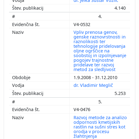
dr. Jelka Šuštar Vozlič
4.140
4.
V4-0532
Vpliv prenosa genov,
genske raznovrstnosti in
raznolikosti ter
tehnologije pridelovanja
oljne ogrščice na
soobstoj in izpolnjevanje
pogojev trajnostne
pridelave ter razvoj
metod za sledljivost
1.9.2008 - 31.12.2010
dr. Vladimir Meglič
5.253
5.
V4-0476
Razvoj metode za analizo
odpornosti kmetijskih
rastlin na sušni stres kot
orodja v procesu
žlahtnjenja