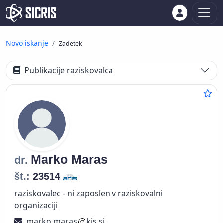
Novo iskanje
Zadetek
Publikacije raziskovalca
Marko
Maras
dr.
št.:
23514
raziskovalec - ni zaposlen v raziskovalni
organizaciji
marko.maras
kis.si