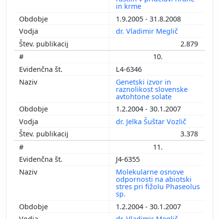
in krme
1.9.2005 - 31.8.2008
dr. Vladimir Meglič
2.879
10.
L4-6346
Genetski izvor in
raznolikost slovenske
avtohtone solate
1.2.2004 - 30.1.2007
dr. Jelka Šuštar Vozlič
3.378
11.
J4-6355
Molekularne osnove
odpornosti na abiotski
stres pri fižolu Phaseolus
sp.
1.2.2004 - 30.1.2007
dr. Vladimir Meglič