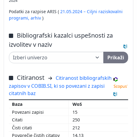
2024
Podatki za razpise ARIS (
21.05.2024 – Ciljni raziskovalni
programi,
arhiv
)
Bibliografski kazalci uspešnosti za
izvolitev v naziv
Prikaži
Citiranost
Citiranost bibliografskih
zapisov v COBIB.SI, ki so povezani z zapisi
citatnih baz
WoS
15
250
212
14,13