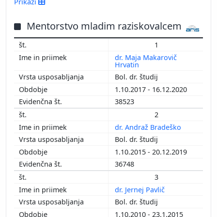
Prikaži
2016
2015
Mentorstvo mladim raziskovalcem
2014
1
2013
dr. Maja Makarovič
2012
Hrvatin
2011
Bol. dr. študij
2010
1.10.2017 - 16.12.2020
2009
38523
2008
2
2007
dr. Andraž Bradeško
2006
Bol. dr. študij
2005
1.10.2015 - 20.12.2019
36748
3
dr. Jernej Pavlič
Bol. dr. študij
1.10.2010 - 23.1.2015