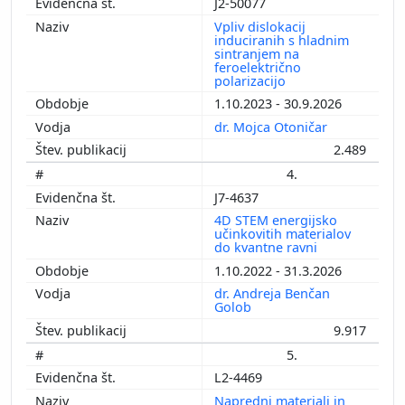
J2-50077
Vpliv dislokacij
induciranih s hladnim
sintranjem na
feroelektrično
polarizacijo
1.10.2023 - 30.9.2026
dr. Mojca Otoničar
2.489
4.
J7-4637
4D STEM energijsko
učinkovitih materialov
do kvantne ravni
1.10.2022 - 31.3.2026
dr. Andreja Benčan
Golob
9.917
5.
L2-4469
Napredni materiali in