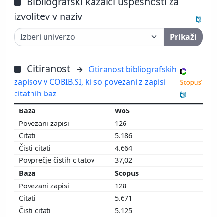
Bibliografski kazalci uspešnosti za
izvolitev v naziv
Prikaži
Citiranost
Citiranost bibliografskih
zapisov v COBIB.SI, ki so povezani z zapisi
citatnih baz
WoS
126
5.186
4.664
37,02
Scopus
128
5.671
5.125