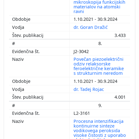
mikroskopija funkcijskih
materialov na atomski
ravni
1.10.2021 - 30.9.2024
dr. Goran Dražić
3.433
8.
J2-3042
Povečan piezoelektrični
odziv relaksorske
feroelektrične keramike
s strukturnim neredom
1.10.2021 - 30.9.2024
dr. Tadej Rojac
4.001
9.
L2-3161
Procesna intenzifikacija
kontinuirne sinteze
vodikovega peroksida
visoke čistosti z uporabo