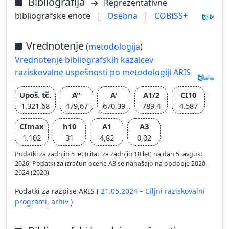
Bibliografija
Reprezentativne
bibliografske enote
|
Osebna
|
COBISS+
Vrednotenje
(
metodologija
)
Vrednotenje bibliografskih kazalcev
raziskovalne uspešnosti po metodologiji ARIS
Upoš. tč.
A''
A'
A1/2
CI10
1.321,68
479,67
670,39
789,4
4.587
CImax
h10
A1
A3
1.102
31
4,82
0,02
Podatki za zadnjih 5 let (citati za zadnjih 10 let) na dan 5. avgust
2026; Podatki za izračun ocene A3 se nanašajo na obdobje 2020-
2024 (2020)
Podatki za razpise ARIS (
21.05.2024 – Ciljni raziskovalni
programi,
arhiv
)