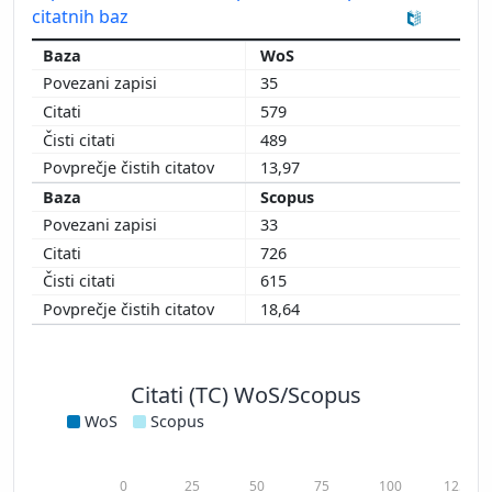
citatnih baz
WoS
35
579
489
13,97
Scopus
33
726
615
18,64
Citati (TC) WoS/Scopus
WoS
Scopus
0
25
50
75
100
125