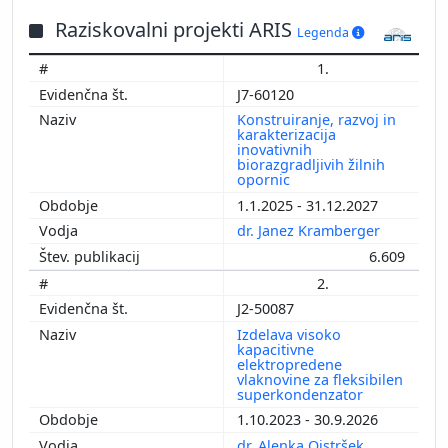
Raziskovalni projekti ARIS
Legenda
1.
J7-60120
Konstruiranje, razvoj in
karakterizacija
inovativnih
biorazgradljivih žilnih
opornic
1.1.2025 - 31.12.2027
dr. Janez Kramberger
6.609
2.
J2-50087
Izdelava visoko
kapacitivne
elektropredene
vlaknovine za fleksibilen
superkondenzator
1.10.2023 - 30.9.2026
dr. Alenka Ojstršek