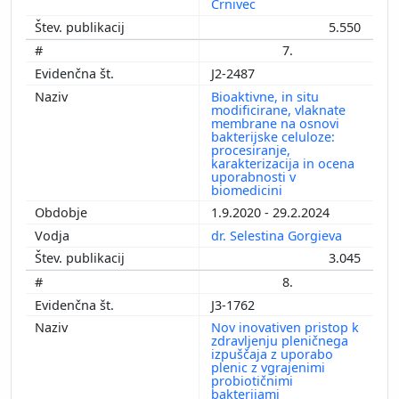
Črnivec
5.550
7.
J2-2487
Bioaktivne, in situ
modificirane, vlaknate
membrane na osnovi
bakterijske celuloze:
procesiranje,
karakterizacija in ocena
uporabnosti v
biomedicini
1.9.2020 - 29.2.2024
dr. Selestina Gorgieva
3.045
8.
J3-1762
Nov inovativen pristop k
zdravljenju pleničnega
izpuščaja z uporabo
plenic z vgrajenimi
probiotičnimi
bakterijami