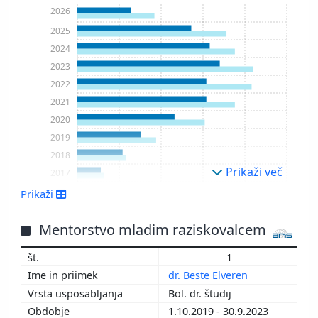
2026
2025
2024
2023
2022
2021
2020
2019
2018
Prikaži več
2017
2016
Prikaži
2015
2014
Mentorstvo mladim raziskovalcem
2013
1
2011
dr. Beste Elveren
Bol. dr. študij
1.10.2019 - 30.9.2023