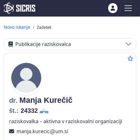
Novo iskanje
Zadetek
Publikacije raziskovalca
Manja
Kurečič
dr.
št.:
24332
raziskovalka – aktivna v raziskovalni organizaciji
manja.kurecic
um.si