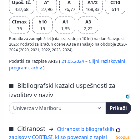
Upoš. tč.
A''
A'
A1/2
CI10
437,68
27,96
76,77
168,83
614
CImax
h10
A1
A3
76
15
1,35
2,22
Podatki za zadnjih 5 let (citati za zadnjih 10 let) na dan 6. avgust
2026; Podatki za izračun ocene A3 se nanašajo na obdobje 2020-
2024 (2020, 2021, 2022, 2023, 2024)
Podatki za razpise ARIS (
21.05.2024 – Ciljni raziskovalni
programi,
arhiv
)
Bibliografski kazalci uspešnosti za
izvolitev v naziv
Prikaži
Citiranost
Citiranost bibliografskih
zapisov v COBIB.SI, ki so povezani z zapisi