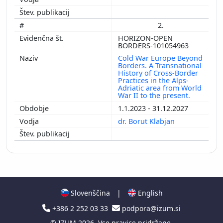
2.
HORIZON-OPEN
BORDERS-101054963
Cold War Europe Beyond
Borders. A Transnational
History of Cross-Border
Practices in the Alps-
Adriatic area from World
War II to the present.
1.1.2023 - 31.12.2027
dr. Borut Klabjan
Slovenščina
|
English
+386 2 252 03 33
podpora@izum.si
©
IZUM
2026. Vse pravice pridržane.