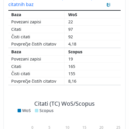
citatnih baz
WoS
22
97
92
4,18
Scopus
19
165
155
8,16
Citati (TC) WoS/Scopus
WoS
Scopus
0
5
10
15
20
25