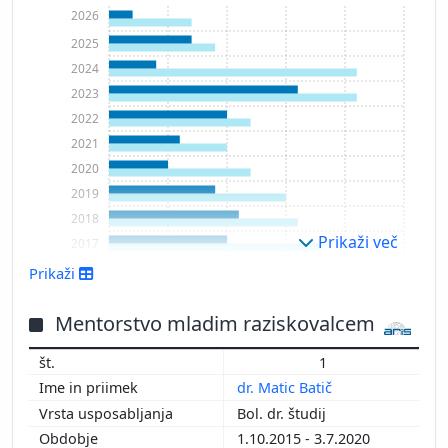
2026
2025
2024
2023
2022
2021
2020
2019
2018
Prikaži več
2017
2016
Prikaži
2015
2014
Mentorstvo mladim raziskovalcem
2013
1
2012
dr. Matic Batič
2011
Bol. dr. študij
1.10.2015 - 3.7.2020