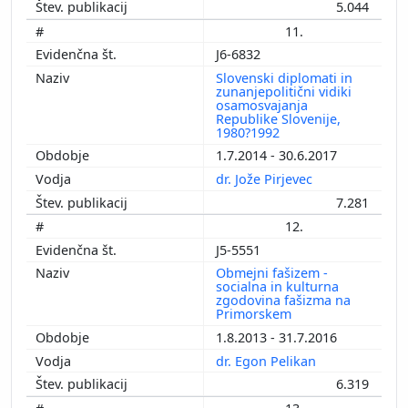
5.044
11.
J6-6832
Slovenski diplomati in
zunanjepolitični vidiki
osamosvajanja
Republike Slovenije,
1980?1992
1.7.2014 - 30.6.2017
dr. Jože Pirjevec
7.281
12.
J5-5551
Obmejni fašizem -
socialna in kulturna
zgodovina fašizma na
Primorskem
1.8.2013 - 31.7.2016
dr. Egon Pelikan
6.319