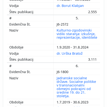
dr. Borut Klabjan
2.555
5.
J6-2572
Kulturno-zgodovinski
vidiki staranja: izkušnje,
reprezentacije, identitete
1.9.2020 - 31.8.2024
dr. Urška Bratož
3.111
6.
J6-1800
Jadranske socialne
države. Socialne politike
v transnacionalni
obmejni pokrajini od
sredine 19. do 21.
stoletja.
1.7.2019 - 30.6.2023