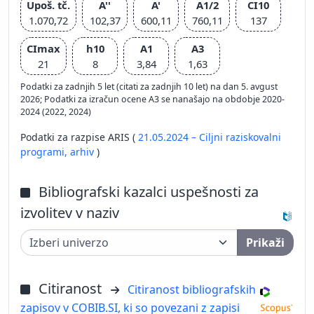
Upoš. tč.
A''
A'
A1/2
CI10
1.070,72
102,37
600,11
760,11
137
CImax
h10
A1
A3
21
8
3,84
1,63
Podatki za zadnjih 5 let (citati za zadnjih 10 let) na dan 5. avgust
2026; Podatki za izračun ocene A3 se nanašajo na obdobje 2020-
2024 (2022, 2024)
Podatki za razpise ARIS (
21.05.2024 – Ciljni raziskovalni
programi,
arhiv
)
Bibliografski kazalci uspešnosti za
izvolitev v naziv
Prikaži
Citiranost
Citiranost bibliografskih
zapisov v COBIB.SI, ki so povezani z zapisi