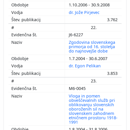
1.10.2006 - 30.9.2008
dr. Jože Pirjevec
3.762
22.
J6-6227
Zgodovina slovenskega
primorja od 16. stoletja
do najnovejše dobe
1.7.2004 - 30.6.2007
dr. Egon Pelikan
3.853
23.
M6-0045
Vloga in pomen
obveščevalnih služb pri
oblikovanju slovenskih
oboroženih sil na
slovenskem zahodnem
etničnem prostoru 1918-
1991
1.8.2004 - 31.8.2006