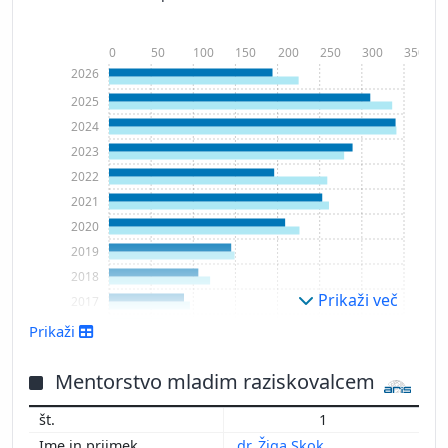
0
50
100
150
200
250
300
350
2026
2025
2024
2023
2022
2021
2020
2019
2018
Prikaži več
2017
2016
Prikaži
2015
2014
Mentorstvo mladim raziskovalcem
2013
1
2012
dr. Žiga Skok