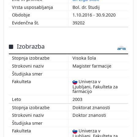
2011
Bol. dr. študij
2010
1.10.2016 - 30.9.2020
2009
39202
2008
2007
2006
Izobrazba
2005
2003
Visoka šola
Magister farmacije
Univerza v
Ljubljani, Fakulteta za
farmacijo
2003
Doktorat znanosti
Doktor znanosti
Univerza v
Ljubljani, Fakulteta za