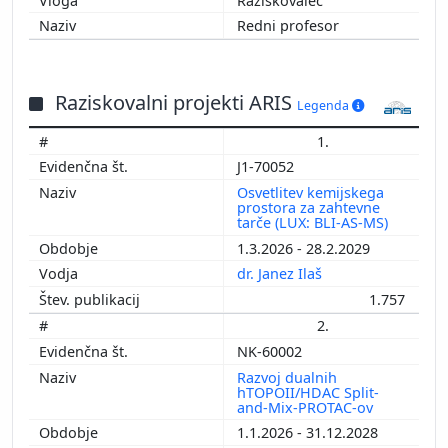
Raziskovalec
Redni profesor
Raziskovalni projekti ARIS
Legenda
1.
J1-70052
Osvetlitev kemijskega
prostora za zahtevne
tarče (LUX: BLI-AS-MS)
1.3.2026 - 28.2.2029
dr. Janez Ilaš
1.757
2.
NK-60002
Razvoj dualnih
hTOPOII/HDAC Split-
and-Mix-PROTAC-ov
1.1.2026 - 31.12.2028