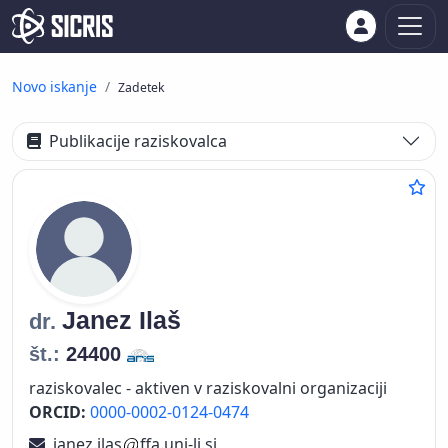
Novo iskanje
Zadetek
Publikacije raziskovalca
Janez
Ilaš
dr.
št.:
24400
raziskovalec - aktiven v raziskovalni organizaciji
ORCID:
0000-0002-0124-0474
janez.ilas
ffa.uni-lj.si