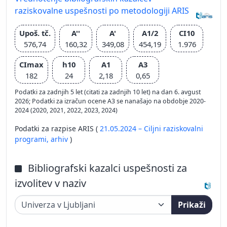
raziskovalne uspešnosti po metodologiji ARIS
Upoš. tč.
A''
A'
A1/2
CI10
576,74
160,32
349,08
454,19
1.976
CImax
h10
A1
A3
182
24
2,18
0,65
Podatki za zadnjih 5 let (citati za zadnjih 10 let) na dan 6. avgust
2026; Podatki za izračun ocene A3 se nanašajo na obdobje 2020-
2024 (2020, 2021, 2022, 2023, 2024)
Podatki za razpise ARIS (
21.05.2024 – Ciljni raziskovalni
programi,
arhiv
)
Bibliografski kazalci uspešnosti za
izvolitev v naziv
Prikaži