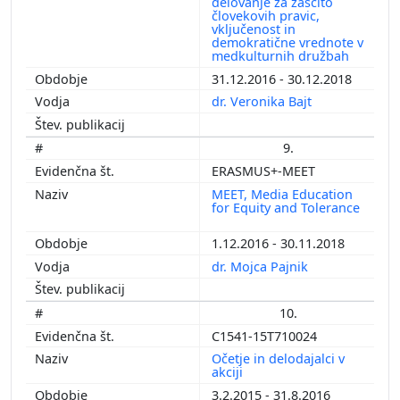
delovanje za zaščito
človekovih pravic,
vključenost in
demokratične vrednote v
medkulturnih družbah
31.12.2016 - 30.12.2018
dr. Veronika Bajt
9.
ERASMUS+-MEET
MEET, Media Education
for Equity and Tolerance
1.12.2016 - 30.11.2018
dr. Mojca Pajnik
10.
C1541-15T710024
Očetje in delodajalci v
akciji
3.2.2015 - 31.8.2016