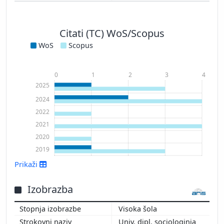
Citati (TC) WoS/Scopus
WoS
Scopus
0
1
2
3
4
2025
2024
2022
2021
2020
2019
Prikaži
Izobrazba
Prikaži več
Visoka šola
Univ. dipl. sociologinja