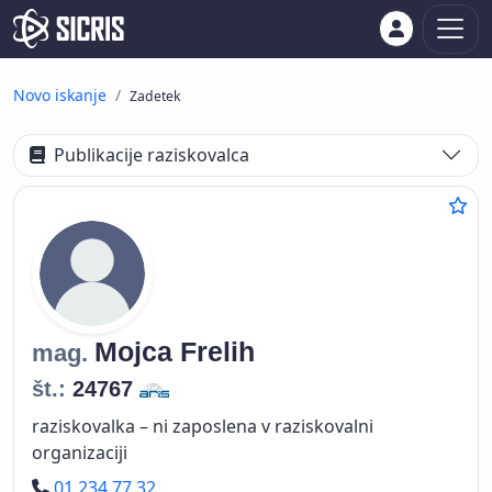
Novo iskanje
Zadetek
Publikacije raziskovalca
Mojca
Frelih
mag.
št.:
24767
raziskovalka – ni zaposlena v raziskovalni
organizaciji
Telefon
01 234 77 32