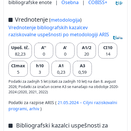
bibliografske enote
|
Osebna
|
COBISS+
Vrednotenje
(
metodologija
)
Vrednotenje bibliografskih kazalcev
raziskovalne uspešnosti po metodologiji ARIS
Upoš. tč.
A''
A'
A1/2
CI10
82,23
0
0
20
14
CImax
h10
A1
A3
5
3
0,23
0,59
Podatki za zadnjih 5 let (citati za zadnjih 10 let) na dan 8. avgust
2026; Podatki za izračun ocene A3 se nanašajo na obdobje 2020-
2024 (2020, 2021, 2022)
Podatki za razpise ARIS (
21.05.2024 – Ciljni raziskovalni
programi,
arhiv
)
Bibliografski kazalci uspešnosti za