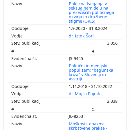
Poklicna tveganja v
seksualnem delu na
presečiščih političnega
okvirja in družbene
stigme (ORIS)
1.9.2020 - 31.8.2024
dr. Iztok Šori
3.056
4.
J5-9445
Politični in medijski
populizem: "begunska
kriza" v Sloveniji in
Avstriji
1.11.2018 - 31.10.2022
dr. Mojca Pajnik
2.338
5.
J6-8253
Moškosti, enakost,
skrbstvene prakse -