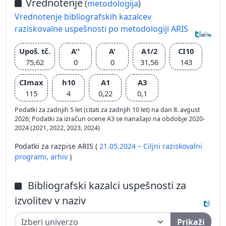
Vrednotenje
(
metodologija
)
Vrednotenje bibliografskih kazalcev
raziskovalne uspešnosti po metodologiji ARIS
Upoš. tč.
A''
A'
A1/2
CI10
75,62
0
0
31,56
143
CImax
h10
A1
A3
115
4
0,22
0,1
Podatki za zadnjih 5 let (citati za zadnjih 10 let) na dan 8. avgust
2026; Podatki za izračun ocene A3 se nanašajo na obdobje 2020-
2024 (2021, 2022, 2023, 2024)
Podatki za razpise ARIS (
21.05.2024 – Ciljni raziskovalni
programi,
arhiv
)
Bibliografski kazalci uspešnosti za
izvolitev v naziv
Prikaži