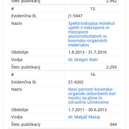
2.942
13.
J1-5447
Spektroskopija molekul
ujetih v mikropore in
mezopore
aluminofosfatnih in
kovinsko-organskih
materialov
1.8.2013 - 31.7.2016
dr. Gregor Mali
2.293
14.
Z1-4202
Novi porozni kovinsko-
organski adsorbenti kot
nosilci za pline in
zdravilne učinkovine
1.7.2011 - 30.6.2013
dr. Matjaž Mazaj
344