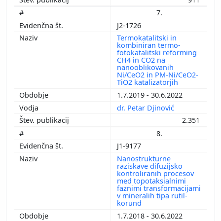
7.
J2-1726
Termokatalitski in
kombiniran termo-
fotokatalitski reforming
CH4 in CO2 na
nanooblikovanih
Ni/CeO2 in PM-Ni/CeO2-
TiO2 katalizatorjih
1.7.2019 - 30.6.2022
dr. Petar Djinović
2.351
8.
J1-9177
Nanostrukturne
raziskave difuzijsko
kontroliranih procesov
med topotaksialnimi
faznimi transformacijami
v mineralih tipa rutil-
korund
1.7.2018 - 30.6.2022