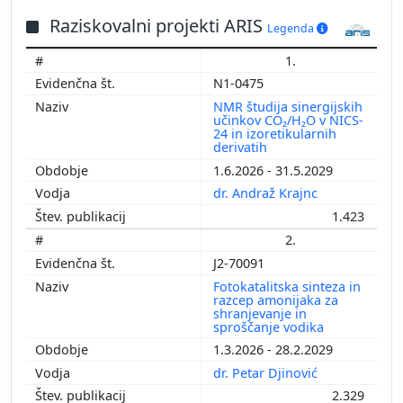
Raziskovalni projekti ARIS
Legenda
1.
N1-0475
NMR študija sinergijskih
učinkov CO₂/H₂O v NICS-
24 in izoretikularnih
derivatih
1.6.2026 - 31.5.2029
dr. Andraž Krajnc
1.423
2.
J2-70091
Fotokatalitska sinteza in
razcep amonijaka za
shranjevanje in
sproščanje vodika
1.3.2026 - 28.2.2029
dr. Petar Djinović
2.329