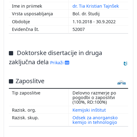
dr. Tia Kristian Tajnšek
2012
Bol. dr. študij
2011
1.10.2018 - 30.9.2022
2010
52007
2009
2008
2007
Doktorske disertacije in druga
2006
zaključna dela
Prikaži
Zaposlitve
Delovno razmerje po
pogodbi o zaposlitvi
(100%, RD:100%)
Kemijski inštitut
Odsek za anorgansko
kemijo in tehnologijo