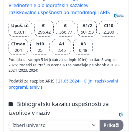
Vrednotenje bibliografskih kazalcev
raziskovalne uspešnosti po metodologiji ARIS
Upoš. tč.
A''
A'
A1/2
CI10
630,11
296,42
356,77
501,53
2.200
CImax
h10
A1
A3
204
25
2,45
0,48
Podatki za zadnjih 5 let (citati za zadnjih 10 let) na dan 8. avgust
2026; Podatki za izračun ocene A3 se nanašajo na obdobje 2020-
2024 (2023, 2024)
Podatki za razpise ARIS (
21.05.2024 – Ciljni raziskovalni
programi,
arhiv
)
Bibliografski kazalci uspešnosti za
izvolitev v naziv
Prikaži