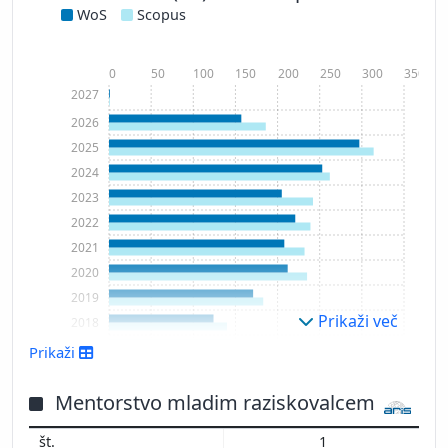
WoS
Scopus
0
50
100
150
200
250
300
350
2027
2026
2025
2024
2023
2022
2021
2020
2019
Prikaži več
2018
2017
Prikaži
2016
2015
Mentorstvo mladim raziskovalcem
2014
1
2013