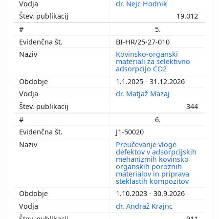
dr. Nejc Hodnik
19.012
5.
BI-HR/25-27-010
Kovinsko-organski
materiali za selektivno
adsorpcijo CO2
1.1.2025 - 31.12.2026
dr. Matjaž Mazaj
344
6.
J1-50020
Preučevanje vloge
defektov v adsorpcijskih
mehanizmih kovinsko
organskih poroznih
materialov in priprava
steklastih kompozitov
1.10.2023 - 30.9.2026
dr. Andraž Krajnc
911