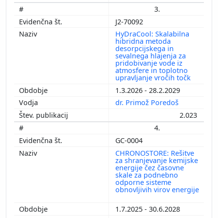
3.
J2-70092
HyDraCool: Skalabilna
hibridna metoda
desorpcijskega in
sevalnega hlajenja za
pridobivanje vode iz
atmosfere in toplotno
upravljanje vročih točk
1.3.2026 - 28.2.2029
dr. Primož Poredoš
2.023
4.
GC-0004
CHRONOSTORE: Rešitve
za shranjevanje kemijske
energije čez časovne
skale za podnebno
odporne sisteme
obnovljivih virov energije
1.7.2025 - 30.6.2028