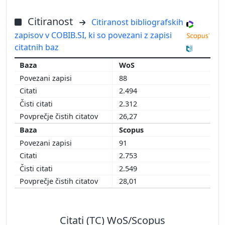
Citiranost
Citiranost bibliografskih
zapisov v COBIB.SI, ki so povezani z zapisi
citatnih baz
WoS
88
2.494
2.312
26,27
Scopus
91
2.753
2.549
28,01
Citati (TC) WoS/Scopus