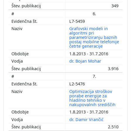
349
6.
L7-5459
Grafovski modeli in
algoritmi pri
parametriziranju baznih
postaj mobilne telefonije
četrte generacije
1.8.2013 - 31.7.2016
dr. Bojan Mohar
3.916
7.
L2-5476
Optimizacija stroškov
porabe energije za
hladilno tehniko v
nakupovalnih središčih
1.8.2013 - 31.7.2016
dr. Damir Vrančić
2.510