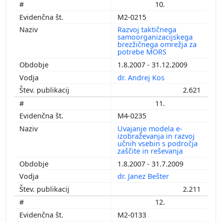
10.
M2-0215
Razvoj taktičnega
samoorganizacijskega
brezžičnega omrežja za
potrebe MORS
1.8.2007 - 31.12.2009
dr. Andrej Kos
2.621
11.
M4-0235
Uvajanje modela e-
izobraževanja in razvoj
učnih vsebin s področja
zaščite in reševanja
1.8.2007 - 31.7.2009
dr. Janez Bešter
2.211
12.
M2-0133