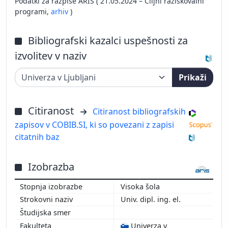
Podatki za razpise ARIS ( 21.05.2024 – Ciljni raziskovalni
programi,
arhiv
)
Bibliografski kazalci uspešnosti za
izvolitev v naziv
Prikaži
Citiranost
Citiranost bibliografskih
zapisov v COBIB.SI, ki so povezani z zapisi
citatnih baz
Izobrazba
Visoka šola
Univ. dipl. ing. el.
Univerza v