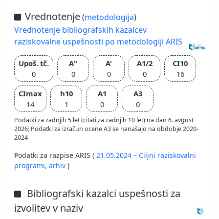
Vrednotenje
(
metodologija
)
Vrednotenje bibliografskih kazalcev
raziskovalne uspešnosti po metodologiji ARIS
Upoš. tč.
A''
A'
A1/2
CI10
0
0
0
0
16
CImax
h10
A1
A3
14
1
0
0
Podatki za zadnjih 5 let (citati za zadnjih 10 let) na dan 6. avgust
2026; Podatki za izračun ocene A3 se nanašajo na obdobje 2020-
2024
Podatki za razpise ARIS (
21.05.2024 – Ciljni raziskovalni
programi,
arhiv
)
Bibliografski kazalci uspešnosti za
izvolitev v naziv