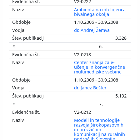
V2-0222
Ambientalna inteligenca
bivalnega okolja
1.10.2006 - 30.9.2008
dr. Andrej Žemva
3.328
6.
V2-0218
Center znanja za e-
učenje in konvergenčne
multimedijske vsebine
1.10.2006 - 30.9.2008
dr. Janez Bešter
5.192
7.
V2-0212
Modeli in tehnologije
razvoja širokopasovnih
in brezžičnih
komunikacij na ruralnih
področjih Slovenije