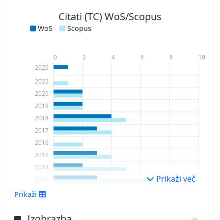
Citati (TC) WoS/Scopus
WoS
Scopus
0
2
4
6
8
10
2025
2022
2020
2019
2018
2017
2016
2015
2014
Prikaži več
2013
2012
Prikaži
2011
2010
Izobrazba