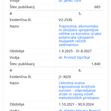
dr. Janez Turk
665
5.
V2-2530
Trajnostne, ekonomsko
in okoljsko sprejemljive
rešitve za koristno izrabo
potenciala izkopanih
muljastih rečnih
sedimentov
1.9.2025 - 31.8.2027
dr. Primož Oprčkal
1.840
6.
J1-3029
Celostna ocena
trajnostnosti kritičnih
surovin - odpravljanje
vrzeli in razvoj novih
metodoloških pristopov
1.10.2021 - 30.9.2024
dr. Alenka Mauko Pranjić