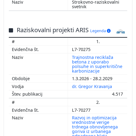
Strokovno-raziskovalni
svetnik
Raziskovalni projekti ARIS
Legenda
1.
L7-70275
Trajnostna reciklaža
betona z uporabo
polsuhe in superkritične
karbonizacije
1.3.2026 - 28.2.2029
dr. Gregor Kravanja
4.517
2.
L7-70277
Razvoj in optimizacija
vrednostne verige
trdnega obnovljenega
goriva iz urbanega
odpadnega blata