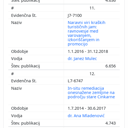
4.636
11.
J7-7100
Naravni viri kraških
turističnih jam:
ravnovesje med
varovanjem,
izkoriščanjem in
promocijo
1.1.2016 - 31.12.2018
dr. Janez Mulec
6.656
12.
L7-6747
In-situ remediacija
onesnažene zemljine na
področju stare Cinkarne
1.7.2014 - 30.6.2017
dr. Ana Mladenović
4.743