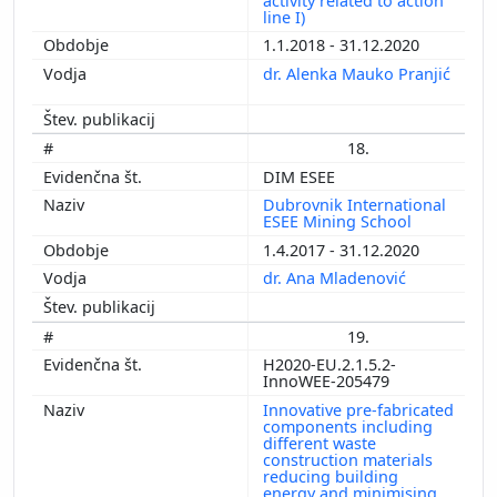
activity related to action
line I)
1.1.2018 - 31.12.2020
dr. Alenka Mauko Pranjić
18.
DIM ESEE
Dubrovnik International
ESEE Mining School
1.4.2017 - 31.12.2020
dr. Ana Mladenović
19.
H2020-EU.2.1.5.2-
InnoWEE-205479
Innovative pre-fabricated
components including
different waste
construction materials
reducing building
energy and minimising