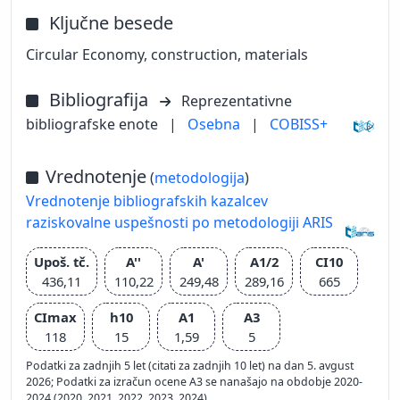
Ključne besede
Circular Economy, construction, materials
Bibliografija
Reprezentativne
bibliografske enote
|
Osebna
|
COBISS+
Vrednotenje
(
metodologija
)
Vrednotenje bibliografskih kazalcev
raziskovalne uspešnosti po metodologiji ARIS
Upoš. tč.
A''
A'
A1/2
CI10
436,11
110,22
249,48
289,16
665
CImax
h10
A1
A3
118
15
1,59
5
Podatki za zadnjih 5 let (citati za zadnjih 10 let) na dan 5. avgust
2026; Podatki za izračun ocene A3 se nanašajo na obdobje 2020-
2024 (2020, 2021, 2022, 2023, 2024)