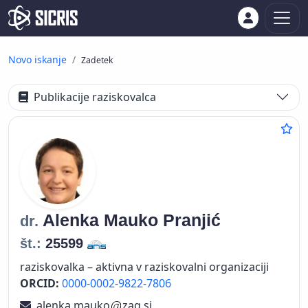
Novo iskanje
Zadetek
Publikacije raziskovalca
Alenka
Mauko Pranjić
dr.
št.:
25599
raziskovalka – aktivna v raziskovalni organizaciji
ORCID:
0000-0002-9822-7806
alenka.mauko
zag.si