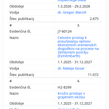
1.3.2026 - 29.2.2028
dr. Gregor Marolt
2.675
3.
J7-60124
Celostni pristop k
preučevanju vplivov
ekstremnih vremenskih
dogodkov na procese na
Zemljinem površju
(ExtremEarth)
1.1.2025 - 31.12.2027
dr. Mateja Gosar
11.072
4.
H2-8299
Krožni pristopi v
grajenem okolju
1.1.2025 - 31.12.2027