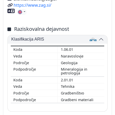
Spletni naslov
https://www.zag.si/
Znanje tujih jezikov
Raziskovalna dejavnost
Klasifikacija ARIS
1.06.01
Naravoslovje
Geologija
Mineralogija in
petrologija
2.01.01
Tehnika
Gradbeništvo
Gradbeni materiali