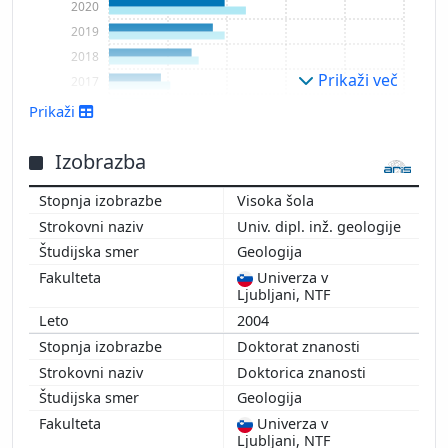
2020
2019
2018
Prikaži več
2017
2016
Prikaži
2015
2014
Izobrazba
2013
Visoka šola
2012
Univ. dipl. inž. geologije
2011
Geologija
2010
Univerza v
Ljubljani, NTF
2004
Doktorat znanosti
Doktorica znanosti
Geologija
Univerza v
Ljubljani, NTF