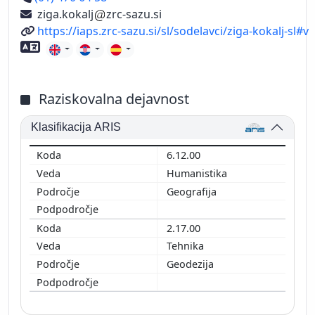
ziga.kokalj
zrc-sazu.si
Spletni naslov
https://iaps.zrc-sazu.si/sl/sodelavci/ziga-kokalj-sl#v
Znanje tujih jezikov
Raziskovalna dejavnost
Klasifikacija ARIS
6.12.00
Humanistika
Geografija
2.17.00
Tehnika
Geodezija