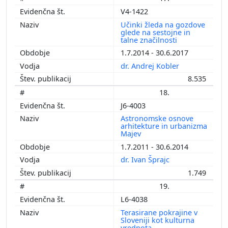
V4-1422
Učinki žleda na gozdove
glede na sestojne in
talne značilnosti
1.7.2014 - 30.6.2017
dr. Andrej Kobler
8.535
18.
J6-4003
Astronomske osnove
arhitekture in urbanizma
Majev
1.7.2011 - 30.6.2014
dr. Ivan Šprajc
1.749
19.
L6-4038
Terasirane pokrajine v
Sloveniji kot kulturna
vrednota