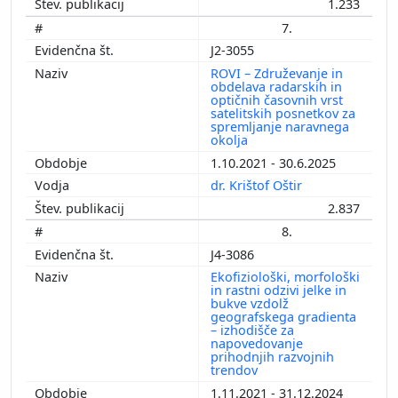
1.233
7.
J2-3055
ROVI – Združevanje in
obdelava radarskih in
optičnih časovnih vrst
satelitskih posnetkov za
spremljanje naravnega
okolja
1.10.2021 - 30.6.2025
dr. Krištof Oštir
2.837
8.
J4-3086
Ekofiziološki, morfološki
in rastni odzivi jelke in
bukve vzdolž
geografskega gradienta
– izhodišče za
napovedovanje
prihodnjih razvojnih
trendov
1.11.2021 - 31.12.2024