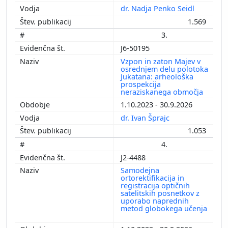
dr. Nadja Penko Seidl
1.569
3.
J6-50195
Vzpon in zaton Majev v
osrednjem delu polotoka
Jukatana: arheološka
prospekcija
neraziskanega območja
1.10.2023 - 30.9.2026
dr. Ivan Šprajc
1.053
4.
J2-4488
Samodejna
ortorektifikacija in
registracija optičnih
satelitskih posnetkov z
uporabo naprednih
metod globokega učenja