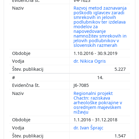
V4-1623
Razvoj metod zaznavanja
poškodb iglavcev zaradi
smrekovih in jelovih
podlubnikov ter izdelava
modelov za
napovedovanje
namnožitev smrekovih in
jelovih podlubnikov v
slovenskih razmerah
1.10.2016 - 30.9.2019
dr. Nikica Ogris
5.227
14.
J6-7085
Regionalni projekt
Chactn: raziskava
arheološke pokrajine v
osrednjem majevskem
nižavju
1.1.2016 - 31.12.2018
dr. Ivan Šprajc
1.547