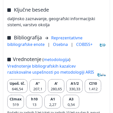
Ključne besede
daljinsko zaznavanje, geografski informacijski
sistemi, varstvo okolja
Bibliografija
Reprezentativne
bibliografske enote
|
Osebna
|
COBISS+
Vrednotenje
(
metodologija
)
Vrednotenje bibliografskih kazalcev
raziskovalne uspešnosti po metodologiji ARIS
Upoš. tč.
A''
A'
A1/2
CI10
646,54
207,1
280,65
330,33
1.412
CImax
h10
A1
A3
519
13
2,27
0,54
Podatki za zadnjih 5 let (citati za zadnjih 10 let) na dan 9. avgust