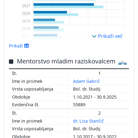
2021
2020
2019
2018
Prikaži več
2017
2016
Prikaži
2015
2014
Mentorstvo mladim raziskovalcem
2013
1
2012
Adam Gabrič
2011
Bol. dr. študij
2010
1.10.2021 - 30.9.2025
2009
55889
2007
2
dr. Liza Stančič
Bol. dr. študij
1.10.2017 - 30.9.2022