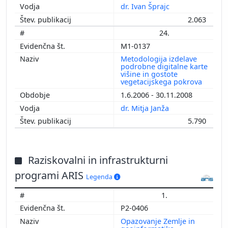
dr. Ivan Šprajc
2.063
24.
M1-0137
Metodologija izdelave
podrobne digitalne karte
višine in gostote
vegetacijskega pokrova
1.6.2006 - 30.11.2008
dr. Mitja Janža
5.790
Raziskovalni in infrastrukturni
programi ARIS
Legenda
1.
P2-0406
Opazovanje Zemlje in