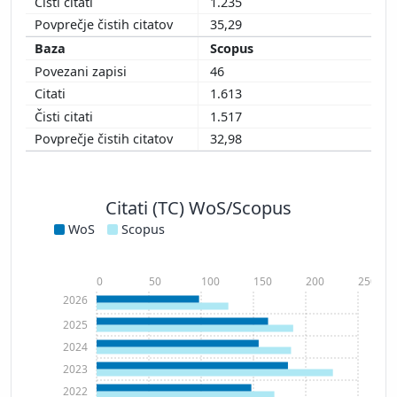
1.235
35,29
Scopus
46
1.613
1.517
32,98
Citati (TC) WoS/Scopus
WoS
Scopus
0
50
100
150
200
250
2026
2025
2024
2023
2022