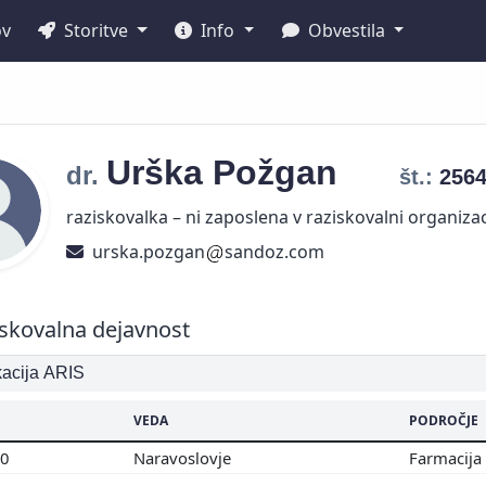
ov
Storitve
Info
Obvestila
Urška
Požgan
dr.
št.:
256
raziskovalka – ni zaposlena v raziskovalni organizac
urska.pozgan
sandoz.com
skovalna dejavnost
ikacija ARIS
VEDA
PODROČJE
00
Naravoslovje
Farmacija