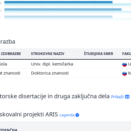
9
8
7
6
5
4
brazba
3
 IZOBRAZBE
STROKOVNI NAZIV
ŠTUDIJSKA SMER
FAKU
2
1
šola
Univ. dipl. kemičarka
Un
0
t znanosti
Doktorica znanosti
M
9
7
6
orske disertacije in druga zaključna dela
Prikaži
skovalni projekti ARIS
Legenda
VIDENČNA