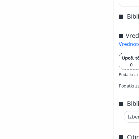
Bibl
Vred
Vrednote
Upoš. tč
0
Podatki za 
Podatki z
Bibl
Citi