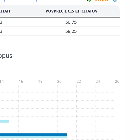
CITATI
POVPREČJE ČISTIH CITATOV
03
50,75
33
58,25
copus
14
16
18
20
22
24
26