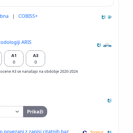
ebna
|
COBISS+
odologiji ARIS
A1
A3
0
0
ačun ocene A3 se nanašajo na obdobje 2020-2024
Prikaži
so povezani z zapisi citatnih baz