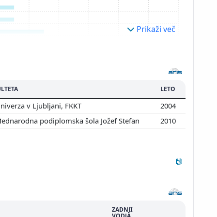
Prikaži več
LTETA
LETO
iverza v Ljubljani, FKKT
2004
ednarodna podiplomska šola Jožef Stefan
2010
ZADNJI
VODJA