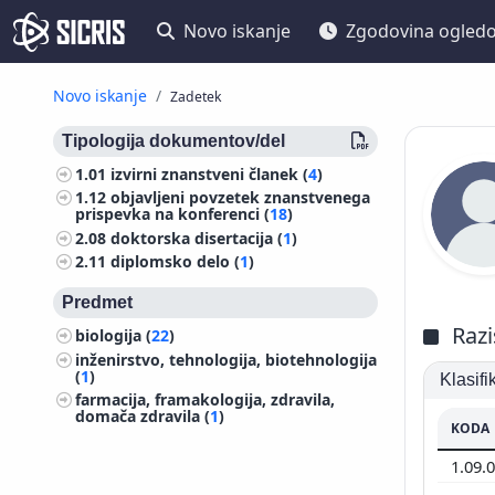
Novo iskanje
Zgodovina ogled
Novo iskanje
Zadetek
Tipologija dokumentov/del
1.01
izvirni znanstveni članek (
4
)
1.12
objavljeni povzetek znanstvenega
prispevka na konferenci (
18
)
2.08
doktorska disertacija (
1
)
2.11
diplomsko delo (
1
)
Predmet
Razi
biologija (
22
)
inženirstvo, tehnologija, biotehnologija
(
1
)
Klasif
farmacija, framakologija, zdravila,
domača zdravila (
1
)
KODA
1.09.