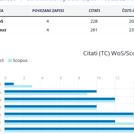
ZA
POVEZANI ZAPISI
CITATI
ČISTI 
oS
4
228
2
pus
4
261
2
Citati (TC) WoS/S
oS
Scopus
0
2
4
6
8
10
12
6
5
4
3
2
1
0