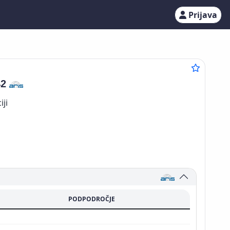
Prijava
42
iji
PODPODROČJE