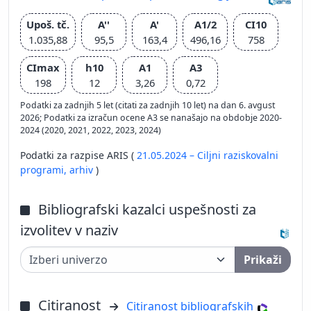
Upoš. tč.
A''
A'
A1/2
CI10
1.035,88
95,5
163,4
496,16
758
CImax
h10
A1
A3
198
12
3,26
0,72
Podatki za zadnjih 5 let (citati za zadnjih 10 let) na dan 6. avgust
2026; Podatki za izračun ocene A3 se nanašajo na obdobje 2020-
2024 (2020, 2021, 2022, 2023, 2024)
Podatki za razpise ARIS (
21.05.2024 – Ciljni raziskovalni
programi,
arhiv
)
Bibliografski kazalci uspešnosti za
izvolitev v naziv
Prikaži
Citiranost
Citiranost bibliografskih