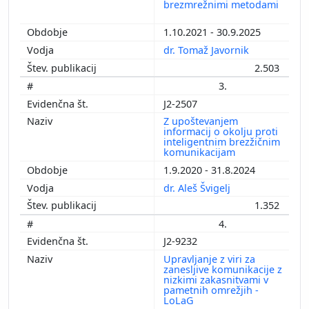
brezmrežnimi metodami
1.10.2021 - 30.9.2025
dr. Tomaž Javornik
2.503
3.
J2-2507
Z upoštevanjem
informacij o okolju proti
inteligentnim brezžičnim
komunikacijam
1.9.2020 - 31.8.2024
dr. Aleš Švigelj
1.352
4.
J2-9232
Upravljanje z viri za
zanesljive komunikacije z
nizkimi zakasnitvami v
pametnih omrežjih -
LoLaG