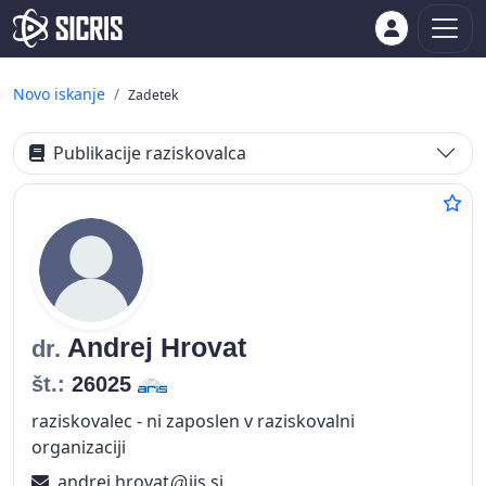
Novo iskanje
Zadetek
Publikacije raziskovalca
Andrej
Hrovat
dr.
št.:
26025
raziskovalec - ni zaposlen v raziskovalni
organizaciji
andrej.hrovat
ijs.si