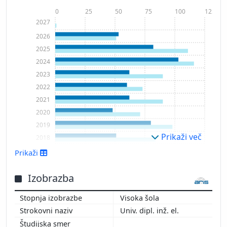
0
25
50
75
100
125
2027
2026
2025
2024
2023
2022
2021
2020
2019
Prikaži več
2018
2017
Prikaži
2016
2015
Izobrazba
2014
Visoka šola
2013
Univ. dipl. inž. el.
2012
2011