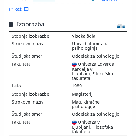
2016
Prikaži
2015
2014
Izobrazba
2013
Visoka šola
2012
Univ. diplomirana
2011
psihologinja
2010
Oddelek za psihologijo
1999
Univerza Edvarda
Kardelja v
Ljubljani, Filozofska
fakulteta
1989
Magisterij
Mag. klinične
psihologije
Oddelek za psihologijo
Univerza v
Ljubljani, Filozofska
fakulteta