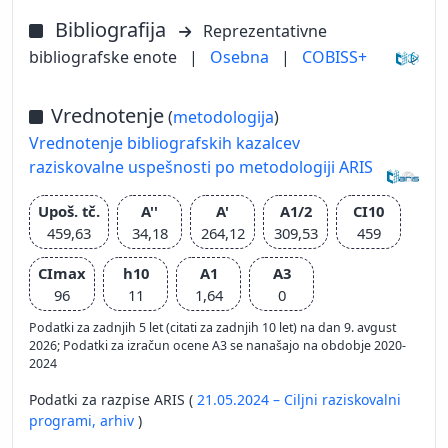
Bibliografija
Reprezentativne
bibliografske enote
|
Osebna
|
COBISS+
Vrednotenje
(
metodologija
)
Vrednotenje bibliografskih kazalcev
raziskovalne uspešnosti po metodologiji ARIS
Upoš. tč.
A''
A'
A1/2
CI10
459,63
34,18
264,12
309,53
459
CImax
h10
A1
A3
96
11
1,64
0
Podatki za zadnjih 5 let (citati za zadnjih 10 let) na dan 9. avgust
2026; Podatki za izračun ocene A3 se nanašajo na obdobje 2020-
2024
Podatki za razpise ARIS (
21.05.2024 – Ciljni raziskovalni
programi,
arhiv
)