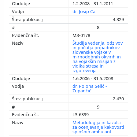
1.2.2008 - 31.1.2011
dr. Josip Car
4.329
8.
M3-0178
Študija vedenja, odzivov
in počutja pripadnikov
slovenske vojske v
mirnodobnih okvirih in
na vojakših misijah z
vidika stresa in
izgorevenja
1.6.2006 - 31.5.2008
dr. Polona Selič -
Zupančič
2.430
9.
L3-6399
Metodologija in kazalci
za ocenjevanje kakovosti
splošnih ambulant