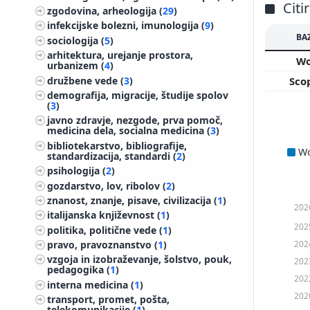
Citi
zgodovina, arheologija (
29
)
infekcijske bolezni, imunologija (
9
)
BA
sociologija (
5
)
arhitektura, urejanje prostora,
W
urbanizem (
4
)
družbene vede (
3
)
Sco
demografija, migracije, študije spolov
(
3
)
javno zdravje, nezgode, prva pomoč,
medicina dela, socialna medicina (
3
)
bibliotekarstvo, bibliografije,
W
standardizacija, standardi (
2
)
psihologija (
2
)
gozdarstvo, lov, ribolov (
2
)
znanost, znanje, pisave, civilizacija (
1
)
202
italijanska književnost (
1
)
202
politika, politične vede (
1
)
202
pravo, pravoznanstvo (
1
)
vzgoja in izobraževanje, šolstvo, pouk,
202
pedagogika (
1
)
202
interna medicina (
1
)
202
transport, promet, pošta,
telekomunikacije (
1
)