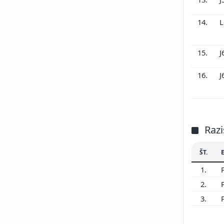
14.
L
15.
J
16.
J
Razi
ŠT.
1.
2.
3.