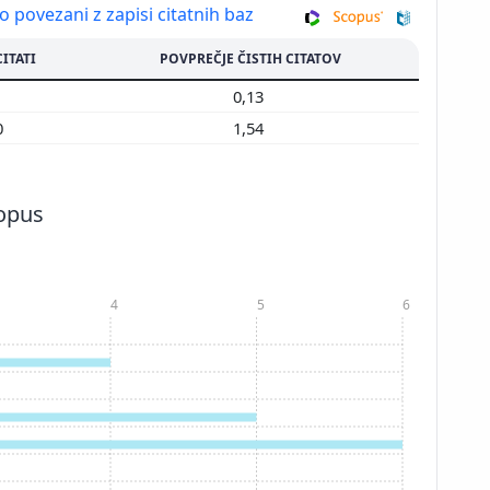
so povezani z zapisi citatnih baz
CITATI
POVPREČJE ČISTIH CITATOV
1
0,13
0
1,54
copus
4
5
6