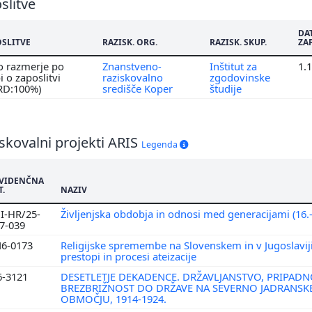
slitve
DA
OSLITVE
RAZISK. ORG.
RAZISK. SKUP.
ZA
o razmerje po
Znanstveno-
Inštitut za
1.
 o zaposlitvi
raziskovalno
zgodovinske
 RD:100%)
središče Koper
študije
skovalni projekti ARIS
Legenda
VIDENČNA
T.
NAZIV
I-HR/25-
Življenjska obdobja in odnosi med generacijami (16.-
7-039
6-0173
Religijske spremembe na Slovenskem in v Jugoslaviji
prestopi in procesi ateizacije
6-3121
DESETLETJE DEKADENCE. DRŽAVLJANSTVO, PRIPADN
BREZBRIŽNOST DO DRŽAVE NA SEVERNO JADRANS
OBMOČJU, 1914-1924.