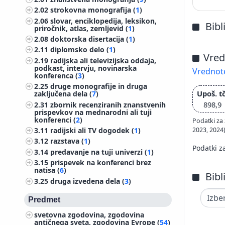
2.02
strokovna monografija (
1
)
2.06
slovar, enciklopedija, leksikon,
Bibl
priročnik, atlas, zemljevid (
1
)
2.08
doktorska disertacija (
1
)
2.11
diplomsko delo (
1
)
Vred
2.19
radijska ali televizijska oddaja,
podkast, intervju, novinarska
Vrednote
konferenca (
3
)
2.25
druge monografije in druga
Upoš. tč
zaključena dela (
7
)
898,9
2.31
zbornik recenziranih znanstvenih
prispevkov na mednarodni ali tuji
konferenci (
2
)
Podatki za 
2023, 2024
3.11
radijski ali TV dogodek (
1
)
3.12
razstava (
1
)
Podatki z
3.14
predavanje na tuji univerzi (
1
)
3.15
prispevek na konferenci brez
natisa (
6
)
Bibl
3.25
druga izvedena dela (
3
)
Predmet
svetovna zgodovina, zgodovina
antičnega sveta, zgodovina Evrope (
54
)