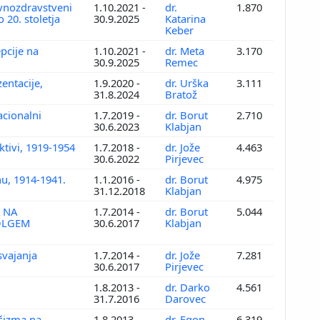
avnozdravstveni
1.10.2021 -
dr.
1.870
 20. stoletja
30.9.2025
Katarina
Keber
pcije na
1.10.2021 -
dr. Meta
3.170
30.9.2025
Remec
entacije,
1.9.2020 -
dr. Urška
3.111
31.8.2024
Bratož
acionalni
1.7.2019 -
dr. Borut
2.710
30.6.2023
Klabjan
ktivi, 1919-1954
1.7.2018 -
dr. Jože
4.463
30.6.2022
Pirjevec
nu, 1914-1941.
1.1.2016 -
dr. Borut
4.975
31.12.2018
Klabjan
A NA
1.7.2014 -
dr. Borut
5.044
OLGEM
30.6.2017
Klabjan
svajanja
1.7.2014 -
dr. Jože
7.281
30.6.2017
Pirjevec
1.8.2013 -
dr. Darko
4.561
31.7.2016
Darovec
ašizma na
1.8.2013 -
dr. Egon
6.319