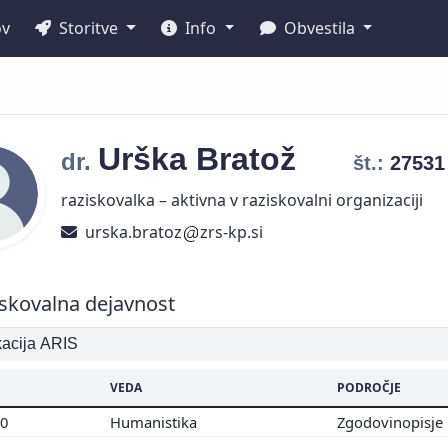
ov
Storitve
Info
Obvestila
Urška
Bratož
dr.
št.:
2753
raziskovalka – aktivna v raziskovalni organizaciji
urska.bratoz
zrs-kp.si
skovalna dejavnost
ikacija ARIS
VEDA
PODROČJE
00
Humanistika
Zgodovinopisje