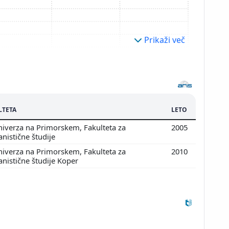
Prikaži več
LTETA
LETO
iverza na Primorskem, Fakulteta za
2005
nistične študije
iverza na Primorskem, Fakulteta za
2010
nistične študije Koper