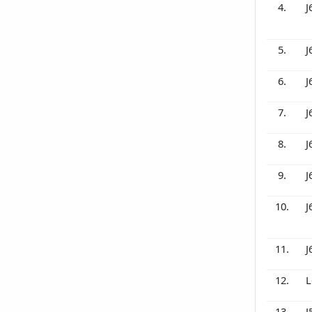
4.
J
5.
J
6.
J
7.
J
8.
J
9.
J
10.
J
11.
J
12.
L
13.
J