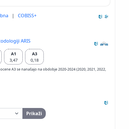
ebna
|
COBISS+
odologiji ARIS
A1
A3
3,47
0,18
ačun ocene A3 se nanašajo na obdobje 2020-2024 (2020, 2021, 2022,
Prikaži