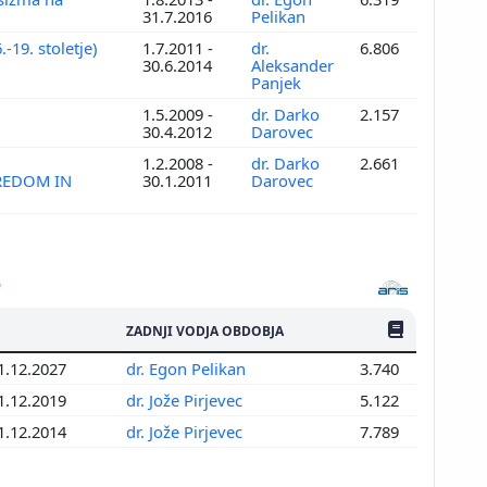
31.7.2016
Pelikan
-19. stoletje)
1.7.2011 -
dr.
6.806
30.6.2014
Aleksander
Panjek
1.5.2009 -
dr. Darko
2.157
30.4.2012
Darovec
1.2.2008 -
dr. Darko
2.661
REDOM IN
30.1.2011
Darovec
ŠTEV. PUBLIKAC
ZADNJI VODJA OBDOBJA
31.12.2027
dr. Egon Pelikan
3.740
31.12.2019
dr. Jože Pirjevec
5.122
31.12.2014
dr. Jože Pirjevec
7.789