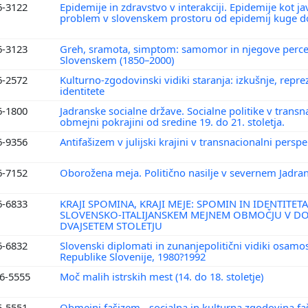
6-3122
Epidemije in zdravstvo v interakciji. Epidemije kot j
problem v slovenskem prostoru od epidemij kuge do
6-3123
Greh, sramota, simptom: samomor in njegove perce
Slovenskem (1850–2000)
6-2572
Kulturno-zgodovinski vidiki staranja: izkušnje, reprez
identitete
6-1800
Jadranske socialne države. Socialne politike v transn
obmejni pokrajini od sredine 19. do 21. stoletja.
6-9356
Antifašizem v julijski krajini v transnacionalni perspe
6-7152
Oborožena meja. Politično nasilje v severnem Jadra
6-6833
KRAJI SPOMINA, KRAJI MEJE: SPOMIN IN IDENTITET
SLOVENSKO-ITALIJANSKEM MEJNEM OBMOČJU V D
DVAJSETEM STOLETJU
6-6832
Slovenski diplomati in zunanjepolitični vidiki osamo
Republike Slovenije, 1980?1992
6-5555
Moč malih istrskih mest (14. do 18. stoletje)
5-5551
Obmejni fašizem - socialna in kulturna zgodovina f