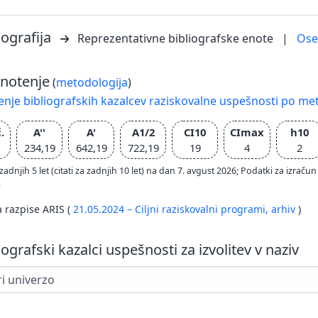
iografija
Reprezentativne bibliografske enote
|
Os
notenje
(
metodologija
)
nje bibliografskih kazalcev raziskovalne uspešnosti po met
.
A''
A'
A1/2
CI10
CImax
h10
234,19
642,19
722,19
19
4
2
zadnjih 5 let (citati za zadnjih 10 let) na dan 7. avgust 2026; Podatki za izr
)
a razpise ARIS (
21.05.2024 – Ciljni raziskovalni programi,
arhiv
)
iografski kazalci uspešnosti za izvolitev v naziv