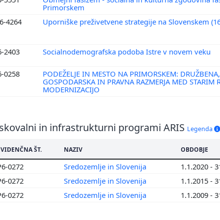
Primorskem
6-4264
Uporniške preživetvene strategije na Slovenskem (16.
6-2403
Socialnodemografska podoba Istre v novem veku
6-0258
PODEŽELJE IN MESTO NA PRIMORSKEM: DRUŽBENA,
GOSPODARSKA IN PRAVNA RAZMERJA MED STARIM 
MODERNIZACIJO
skovalni in infrastrukturni programi ARIS
Legenda
EVIDENČNA ŠT.
NAZIV
OBDOBJE
P6-0272
Sredozemlje in Slovenija
1.1.2020 - 
P6-0272
Sredozemlje in Slovenija
1.1.2015 - 
P6-0272
Sredozemlje in Slovenija
1.1.2009 - 