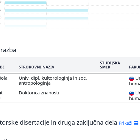
9
8
6
3
brazba
A
ŠTUDIJSKA
BE
STROKOVNI NAZIV
SMER
FAKU
šola
Univ. dipl. kultorologinja in soc.
Un
antropologinja
huma
at
Doktorica znanosti
Un
ti
huma
orske disertacije in druga zaključna dela
Prikaži