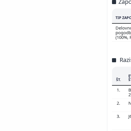
Zapo
TIP ZAP
Delovn
pogodbi
(100%,
Razi
E
ŠT.
Š
1.
B
2
2.
N
3.
J