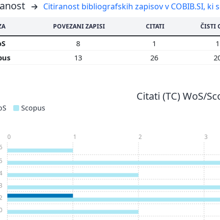
ranost
Citiranost bibliografskih zapisov v COBIB.SI, ki 
ZA
POVEZANI ZAPISI
CITATI
ČISTI 
oS
8
1
pus
13
26
2
Citati (TC) WoS/S
oS
Scopus
0
1
2
3
6
5
4
3
2
0