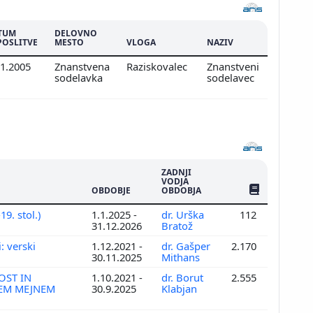
TUM
DELOVNO
POSLITVE
MESTO
VLOGA
NAZIV
11.2005
Znanstvena
Raziskovalec
Znanstveni
sodelavka
sodelavec
ZADNJI
VODJA
ŠTEV. PUBLIKAC
OBDOBJE
OBDOBJA
19. stol.)
1.1.2025 -
dr. Urška
112
31.12.2026
Bratož
: verski
1.12.2021 -
dr. Gašper
2.170
30.11.2025
Mithans
OST IN
1.10.2021 -
dr. Borut
2.555
KEM MEJNEM
30.9.2025
Klabjan