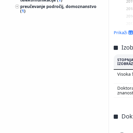
201
preučevanje področij, domoznanstvo
201
(
1
)
201
201
Prikaži
Izo
STOPNJ
IZOBRAZ
Visoka 
Doktor
znanos
Dokt