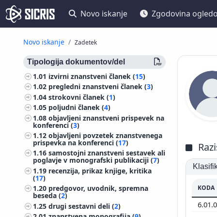
Novo iskanje
Zgodovina ogled
Novo iskanje
Zadetek
Tipologija dokumentov/del
1.01
izvirni znanstveni članek (
15
)
1.02
pregledni znanstveni članek (
3
)
1.04
strokovni članek (
1
)
1.05
poljudni članek (
4
)
1.08
objavljeni znanstveni prispevek na
konferenci (
3
)
1.12
objavljeni povzetek znanstvenega
prispevka na konferenci (
17
)
Razi
1.16
samostojni znanstveni sestavek ali
poglavje v monografski publikaciji (
7
)
Klasif
1.19
recenzija, prikaz knjige, kritika
(
17
)
KODA
1.20
predgovor, uvodnik, spremna
beseda (
2
)
6.01.
1.25
drugi sestavni deli (
2
)
2.01
znanstvena monografija (
9
)