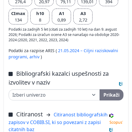
276,4
20,97
79,11
139,01
394
CImax
h10
A1
A3
134
8
0,89
2,72
Podatki za zadnjih 5 let (citati za zadnjih 10 let) na dan 9. avgust
2026; Podatki za izračun ocene A3 se nanašajo na obdobje 2020-
2024 (2020, 2021, 2022, 2023, 2024)
Podatki za razpise ARIS (
21.05.2024 – Ciljni raziskovalni
programi,
arhiv
)
Bibliografski kazalci uspešnosti za
izvolitev v naziv
Prikaži
Citiranost
Citiranost bibliografskih
zapisov v COBIB.SI, ki so povezani z zapisi
citatnih baz