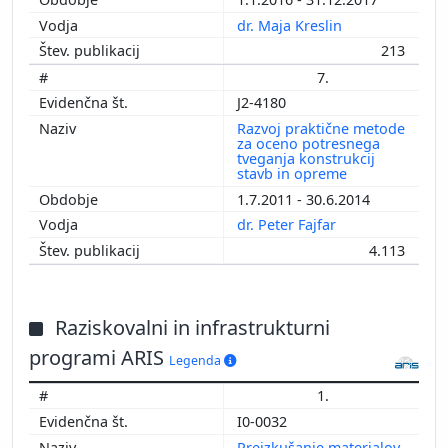
dr. Maja Kreslin
213
7.
J2-4180
Razvoj praktične metode
za oceno potresnega
tveganja konstrukcij
stavb in opreme
1.7.2011 - 30.6.2014
dr. Peter Fajfar
4.113
Raziskovalni in infrastrukturni
programi ARIS
Legenda
1.
I0-0032
Preizkušanje materialov