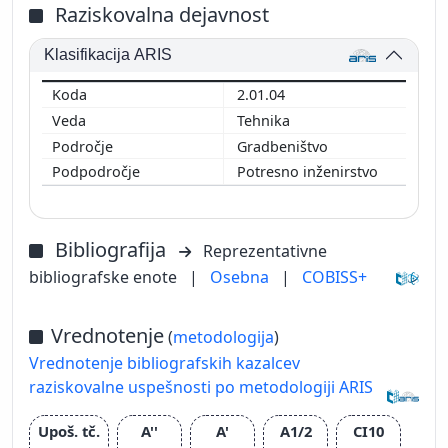
Raziskovalna dejavnost
Klasifikacija ARIS
2.01.04
Tehnika
Gradbeništvo
Potresno inženirstvo
Bibliografija
Reprezentativne
bibliografske enote
|
Osebna
|
COBISS+
Vrednotenje
(
metodologija
)
Vrednotenje bibliografskih kazalcev
raziskovalne uspešnosti po metodologiji ARIS
Upoš. tč.
A''
A'
A1/2
CI10