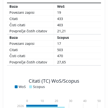
WoS
19
433
403
21,21
Scopus
17
503
470
27,65
Citati (TC) WoS/Scopus
WoS
Scopus
0
10
20
30
40
50
2026