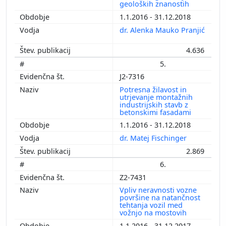
geoloških znanostih
1.1.2016 - 31.12.2018
dr. Alenka Mauko Pranjić
4.636
5.
J2-7316
Potresna žilavost in
utrjevanje montažnih
industrijskih stavb z
betonskimi fasadami
1.1.2016 - 31.12.2018
dr. Matej Fischinger
2.869
6.
Z2-7431
Vpliv neravnosti vozne
površine na natančnost
tehtanja vozil med
vožnjo na mostovih
1.1.2016 - 31.12.2017