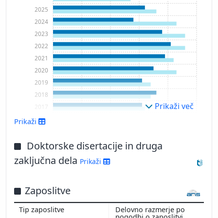
2025
2024
2023
2022
2021
2020
2019
2018
Prikaži več
2017
2016
Prikaži
2015
2014
Doktorske disertacije in druga
2013
zaključna dela
Prikaži
2012
2011
Zaposlitve
Delovno razmerje po
pogodbi o zaposlitvi