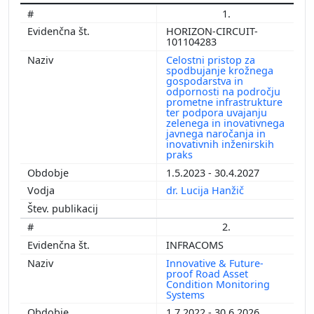
1.
HORIZON-CIRCUIT-
101104283
Celostni pristop za
spodbujanje krožnega
gospodarstva in
odpornosti na področju
prometne infrastrukture
ter podpora uvajanju
zelenega in inovativnega
javnega naročanja in
inovativnih inženirskih
praks
1.5.2023 - 30.4.2027
dr. Lucija Hanžič
2.
INFRACOMS
Innovative & Future-
proof Road Asset
Condition Monitoring
Systems
1.7.2022 - 30.6.2026