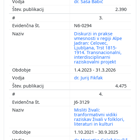
dr. Saša Babič
2.390
3.
N6-0294
Diskurzi in prakse
vmesnosti v regiji Alpe
Jadran: Celovec,
Ljubljana, Trst 1815-
1914. Transnacionalni,
interdisciplinarni
raziskovalni projekt
1.4.2023 - 31.3.2026
dr. Jurij Fikfak
4.475
4.
J6-3129
Misliti živali:
tranformativni vidiki
raziskav živali v folklori,
literaturi in kulturi
1.10.2021 - 30.9.2025