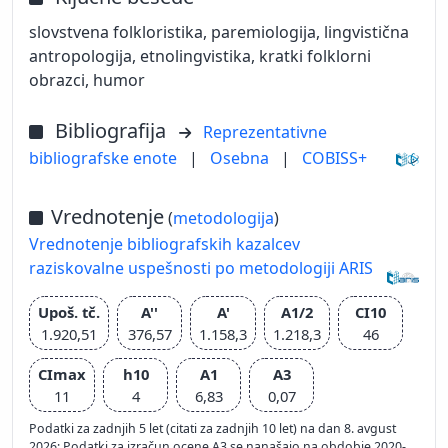
slovstvena folkloristika, paremiologija, lingvistična
antropologija, etnolingvistika, kratki folklorni
obrazci, humor
Bibliografija
Reprezentativne
bibliografske enote
|
Osebna
|
COBISS+
Vrednotenje
(
metodologija
)
Vrednotenje bibliografskih kazalcev
raziskovalne uspešnosti po metodologiji ARIS
Upoš. tč.
A''
A'
A1/2
CI10
1.920,51
376,57
1.158,3
1.218,3
46
CImax
h10
A1
A3
11
4
6,83
0,07
Podatki za zadnjih 5 let (citati za zadnjih 10 let) na dan 8. avgust
2026; Podatki za izračun ocene A3 se nanašajo na obdobje 2020-