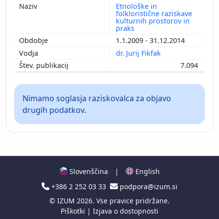
Etnološke in
folkloristične raziskave
kulturnih prostorov in
praks
1.1.2009 - 31.12.2014
dr. Jurij Fikfak
7.094
Nimamo soglasja raziskovalca za objavo
drugih podatkov.
Slovenščina
|
English
+386 2 252 03 33
podpora@izum.si
©
IZUM
2026. Vse pravice pridržane.
Piškotki
|
Izjava o dostopnosti