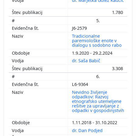
dr. Marjetka Golež Kaučič
1.780
5.
J6-2579
Tradicionalne
paremiološke enote v
dialogu s sodobno rabo
1.9.2020 - 29.2.2024
dr. Saša Babič
3.308
6.
L6-9364
Nevidno življenje
odpadkov: Razvoj
etnografsko utemeljene
rešitve za upravljanje z
odpadki v gospodinjstvih
1.11.2018 - 31.10.2022
dr. Dan Podjed