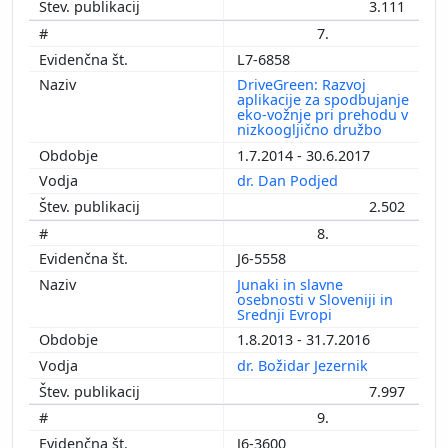
3.111
7.
L7-6858
DriveGreen: Razvoj
aplikacije za spodbujanje
eko-vožnje pri prehodu v
nizkoogljično družbo
1.7.2014 - 30.6.2017
dr. Dan Podjed
2.502
8.
J6-5558
Junaki in slavne
osebnosti v Sloveniji in
Srednji Evropi
1.8.2013 - 31.7.2016
dr. Božidar Jezernik
7.997
9.
J6-3600