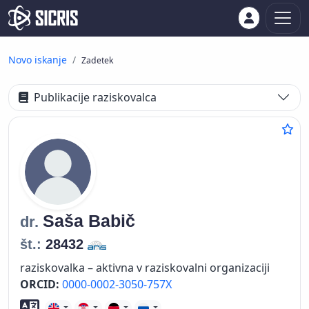
Novo iskanje
Zadetek
Publikacije raziskovalca
Saša
Babič
dr.
št.:
28432
raziskovalka – aktivna v raziskovalni organizaciji
ORCID:
0000-0002-3050-757X
Znanje tujih jezikov