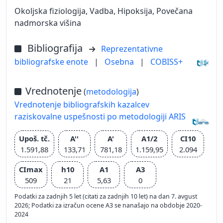
Okoljska fiziologija, Vadba, Hipoksija, Povečana
nadmorska višina
Bibliografija
Reprezentativne
bibliografske enote
|
Osebna
|
COBISS+
Vrednotenje
(
metodologija
)
Vrednotenje bibliografskih kazalcev
raziskovalne uspešnosti po metodologiji ARIS
Upoš. tč.
A''
A'
A1/2
CI10
1.591,88
133,71
781,18
1.159,95
2.094
CImax
h10
A1
A3
509
21
5,63
0
Podatki za zadnjih 5 let (citati za zadnjih 10 let) na dan 7. avgust
2026; Podatki za izračun ocene A3 se nanašajo na obdobje 2020-
2024