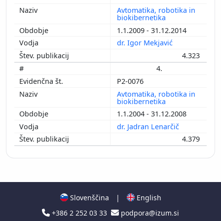
Avtomatika, robotika in
biokibernetika
1.1.2009 - 31.12.2014
dr. Igor Mekjavić
4.323
4.
P2-0076
Avtomatika, robotika in
biokibernetika
1.1.2004 - 31.12.2008
dr. Jadran Lenarčič
4.379
Slovenščina
|
English
+386 2 252 03 33
podpora@izum.si