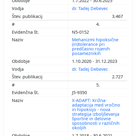
1.7.2022 - 30.6.2025
dr. Tadej Debevec
3.467
4.
N5-0152
Mehanizmi hipoksične
(in)tolerance pri
predčasno rojenih
posameznikih
1.10.2020 - 31.12.2023
dr. Tadej Debevec
2.727
5.
J5-9350
X-ADAPT: Križna-
adaptacija med vročino
in hipoksijo - nova
strategija izboljševanja
športne in delovne
sposobnosti v različnih
okoljih
1.7.2018 - 30.6.2021