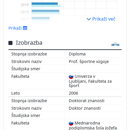
2019
2018
Prikaži več
2017
2016
Prikaži
2015
2014
Izobrazba
2013
Diploma
2012
Prof. športne vzgoje
2011
2010
Univerza v
Ljubljani, Fakulteta za
šport
2006
Doktorat znanosti
Doktor znanosti
Mednarodna
podiplomska šola Jožefa