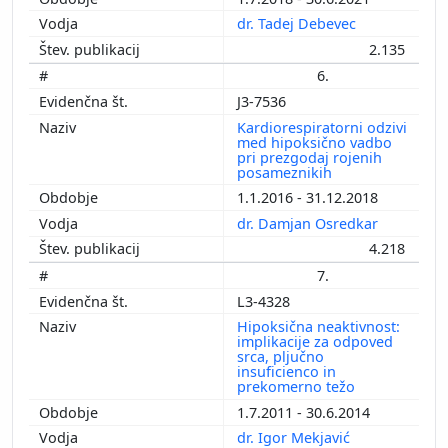
dr. Tadej Debevec
2.135
6.
J3-7536
Kardiorespiratorni odzivi
med hipoksično vadbo
pri prezgodaj rojenih
posameznikih
1.1.2016 - 31.12.2018
dr. Damjan Osredkar
4.218
7.
L3-4328
Hipoksična neaktivnost:
implikacije za odpoved
srca, pljučno
insuficienco in
prekomerno težo
1.7.2011 - 30.6.2014
dr. Igor Mekjavić