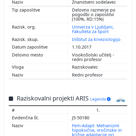
Znanstveni sodelavec
Delovno razmerje po
pogodbi o zaposlitvi
(100%, RD:15%)
Univerza v Ljubljani,
Fakulteta za šport
Inštitut za kineziologijo
1.10.2017
Visokošolski učitelj -
redni profesor
Raziskovalec
Redni profesor
Raziskovalni projekti ARIS
Legenda
1.
J5-50180
Fem-Adapt: Mehanizmi
hipoksične, vročinske in
križne adaptacije pri