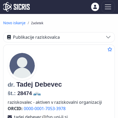
Novo iskanje
Zadetek
Publikacije raziskovalca
Tadej
Debevec
dr.
št.:
28474
raziskovalec - aktiven v raziskovalni organizaciji
ORCID:
0000-0001-7053-3978
tadej.debevec
fsp.uni-lj.si