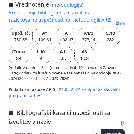
Vrednotenje
(
metodologija
)
Vrednotenje bibliografskih kazalcev
raziskovalne uspešnosti po metodologiji ARIS
Upoš. tč.
A''
A'
A1/2
CI10
730,83
109,31
408,47
575,14
282
CImax
h10
A1
A3
89
9
2,67
1,08
Podatki za zadnjih 5 let (citati za zadnjih 10 let) na dan 7. avgust
2026; Podatki za izračun ocene A3 se nanašajo na obdobje 2020-
2024 (2020, 2021, 2022, 2023, 2024)
Podatki za razpise ARIS (
21.05.2024 – Ciljni raziskovalni
programi,
arhiv
)
Bibliografski kazalci uspešnosti za
izvolitev v naziv