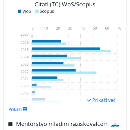
Citati (TC) WoS/Scopus
WoS
Scopus
0
10
20
30
40
50
60
70
2027
2026
2025
2024
2023
2022
2021
2020
2019
Prikaži več
2018
2017
Prikaži
2016
2015
Mentorstvo mladim raziskovalcem
2014