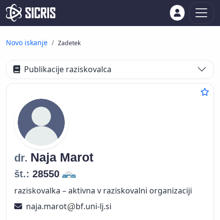
Novo iskanje
Zadetek
Publikacije raziskovalca
Naja
Marot
dr.
št.:
28550
raziskovalka – aktivna v raziskovalni organizaciji
naja.marot
bf.uni-lj.si