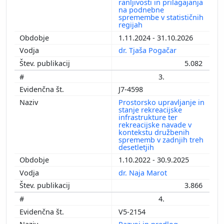
ranljivosti in prilagajanja
na podnebne
spremembe v statističnih
regijah
1.11.2024 - 31.10.2026
dr. Tjaša Pogačar
5.082
3.
J7-4598
Prostorsko upravljanje in
stanje rekreacijske
infrastrukture ter
rekreacijske navade v
kontekstu družbenih
sprememb v zadnjih treh
desetletjih
1.10.2022 - 30.9.2025
dr. Naja Marot
3.866
4.
V5-2154