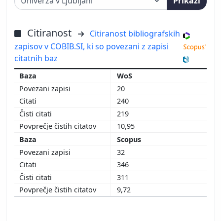
Prikaži
Citiranost
Citiranost bibliografskih
zapisov v COBIB.SI, ki so povezani z zapisi
citatnih baz
WoS
20
240
219
10,95
Scopus
32
346
311
9,72