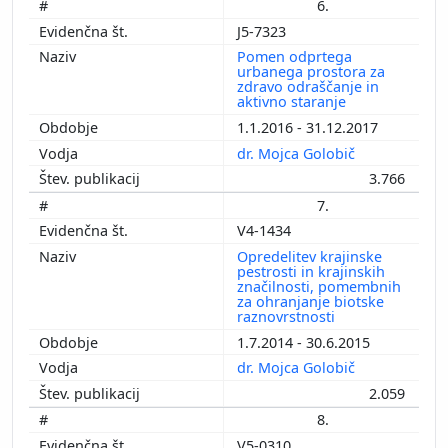
6.
J5-7323
Pomen odprtega
urbanega prostora za
zdravo odraščanje in
aktivno staranje
1.1.2016 - 31.12.2017
dr. Mojca Golobič
3.766
7.
V4-1434
Opredelitev krajinske
pestrosti in krajinskih
značilnosti, pomembnih
za ohranjanje biotske
raznovrstnosti
1.7.2014 - 30.6.2015
dr. Mojca Golobič
2.059
8.
V5-0310