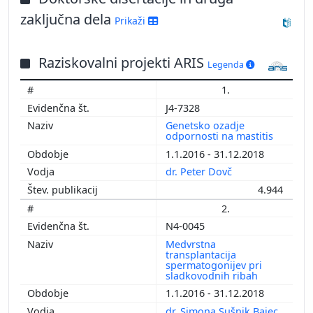
2013
zaključna dela
Prikaži
2012
2011
Raziskovalni projekti ARIS
2010
Legenda
1.
J4-7328
Genetsko ozadje
odpornosti na mastitis
1.1.2016 - 31.12.2018
dr. Peter Dovč
4.944
2.
N4-0045
Medvrstna
transplantacija
spermatogonijev pri
sladkovodnih ribah
1.1.2016 - 31.12.2018
dr. Simona Sušnik Bajec