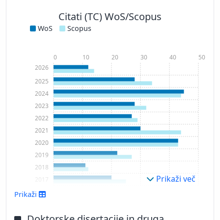
Citati (TC) WoS/Scopus
WoS
Scopus
0
10
20
30
40
50
2026
2025
2024
2023
2022
2021
2020
2019
2018
Prikaži več
2017
2016
Prikaži
2015
2014
Doktorske disertacije in druga