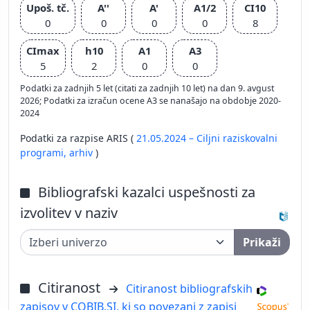
Upoš. tč.
A''
A'
A1/2
CI10
0
0
0
0
8
CImax
h10
A1
A3
5
2
0
0
Podatki za zadnjih 5 let (citati za zadnjih 10 let) na dan 9. avgust
2026; Podatki za izračun ocene A3 se nanašajo na obdobje 2020-
2024
Podatki za razpise ARIS (
21.05.2024 – Ciljni raziskovalni
programi,
arhiv
)
Bibliografski kazalci uspešnosti za
izvolitev v naziv
Prikaži
Citiranost
Citiranost bibliografskih
zapisov v COBIB.SI, ki so povezani z zapisi