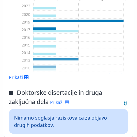
2022
2020
2019
2017
2016
2015
2014
2013
2010
Prikaži več
Prikaži
Doktorske disertacije in druga
zaključna dela
Prikaži
Nimamo soglasja raziskovalca za objavo
drugih podatkov.