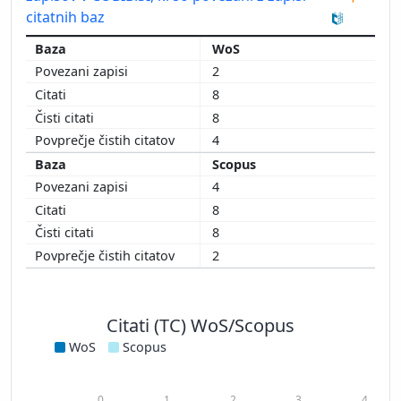
citatnih baz
WoS
2
8
8
4
Scopus
4
8
8
2
Citati (TC) WoS/Scopus
WoS
Scopus
0
1
2
3
4