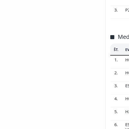
3.
P
Med
ŠT.
E
1.
H
2.
H
3.
E
4.
H
5.
H
6.
E
v