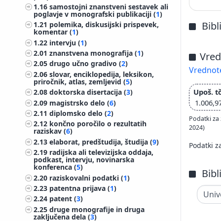
1.16
samostojni znanstveni sestavek ali
poglavje v monografski publikaciji (
1
)
Bibl
1.21
polemika, diskusijski prispevek,
komentar (
1
)
1.22
intervju (
1
)
2.01
znanstvena monografija (
1
)
Vred
2.05
drugo učno gradivo (
2
)
Vrednote
2.06
slovar, enciklopedija, leksikon,
priročnik, atlas, zemljevid (
5
)
Upoš. tč
2.08
doktorska disertacija (
3
)
1.006,9
2.09
magistrsko delo (
6
)
2.11
diplomsko delo (
2
)
Podatki za 
2.12
končno poročilo o rezultatih
2024)
raziskav (
6
)
2.13
elaborat, predštudija, študija (
9
)
Podatki z
2.19
radijska ali televizijska oddaja,
podkast, intervju, novinarska
konferenca (
5
)
Bibl
2.20
raziskovalni podatki (
1
)
2.23
patentna prijava (
1
)
2.24
patent (
3
)
2.25
druge monografije in druga
zaključena dela (
3
)