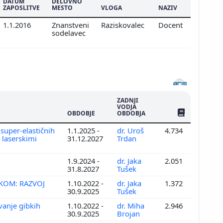
DATUM
DELOVNO
ZAPOSLITVE
MESTO
VLOGA
NAZIV
1.1.2016
Znanstveni
Raziskovalec
Docent
sodelavec
ZADNJI
VODJA
ŠTEV. PUBLIKAC
OBDOBJE
OBDOBJA
 super-elastičnih
1.1.2025 -
dr. Uroš
4.734
 laserskimi
31.12.2027
Trdan
1.9.2024 -
dr. Jaka
2.051
31.8.2027
Tušek
AKOM: RAZVOJ
1.10.2022 -
dr. Jaka
1.372
30.9.2025
Tušek
vanje gibkih
1.10.2022 -
dr. Miha
2.946
30.9.2025
Brojan