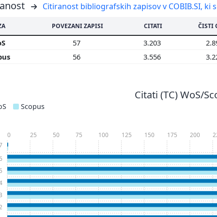
ranost
Citiranost bibliografskih zapisov v COBIB.SI, ki 
ZA
POVEZANI ZAPISI
CITATI
ČISTI 
oS
57
3.203
2.
pus
56
3.556
3.
Citati (TC) WoS/S
oS
Scopus
0
25
50
75
100
125
150
175
200
2
7
6
5
4
3
2