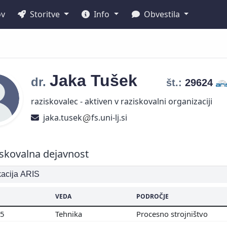
ov
Storitve
Info
Obvestila
Jaka
Tušek
dr.
št.:
29624
raziskovalec - aktiven v raziskovalni organizaciji
jaka.tusek
fs.uni-lj.si
skovalna dejavnost
ikacija ARIS
VEDA
PODROČJE
05
Tehnika
Procesno strojništvo