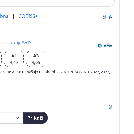
ebna
|
COBISS+
odologiji ARIS
A1
A3
4,17
4,95
ačun ocene A3 se nanašajo na obdobje 2020-2024 (2020, 2022, 2023,
Prikaži