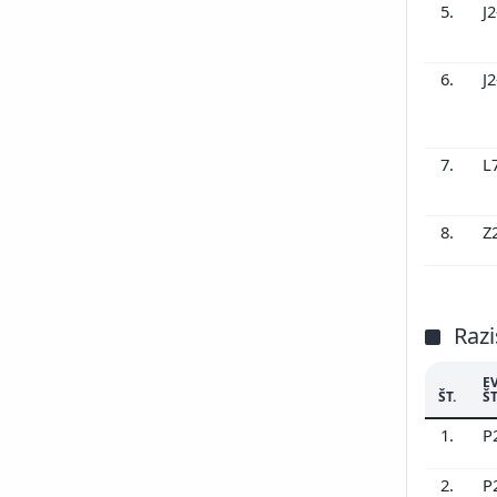
5.
J
6.
J
7.
L
8.
Z
Razi
E
ŠT.
ŠT
1.
P
2.
P