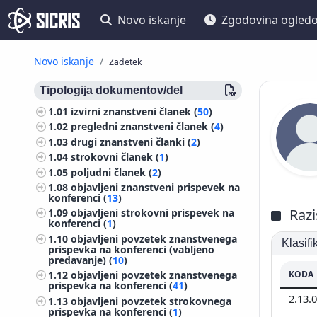
Novo iskanje
Zgodovina ogled
Novo iskanje
Zadetek
Tipologija dokumentov/del
1.01
izvirni znanstveni članek (
50
)
1.02
pregledni znanstveni članek (
4
)
1.03
drugi znanstveni članki (
2
)
1.04
strokovni članek (
1
)
1.05
poljudni članek (
2
)
1.08
objavljeni znanstveni prispevek na
konferenci (
13
)
Razi
1.09
objavljeni strokovni prispevek na
konferenci (
1
)
1.10
objavljeni povzetek znanstvenega
Klasif
prispevka na konferenci (vabljeno
predavanje) (
10
)
KODA
1.12
objavljeni povzetek znanstvenega
prispevka na konferenci (
41
)
2.13.
1.13
objavljeni povzetek strokovnega
prispevka na konferenci (
1
)