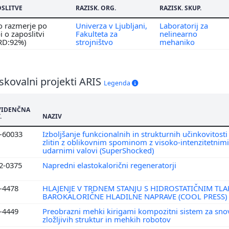
OSLITVE
RAZISK. ORG.
RAZISK. SKUP.
o razmerje po
Univerza v Ljubljani,
Laboratorij za
 o zaposlitvi
Fakulteta za
nelinearno
 RD:92%)
strojništvo
mehaniko
skovalni projekti ARIS
Legenda
VIDENČNA
.
NAZIV
2-60033
Izboljšanje funkcionalnih in strukturnih učinkovitosti
zlitin z oblikovnim spominom z visoko-intenzitetnimi
udarnimi valovi (SuperShocked)
2-0375
Napredni elastokalorični regeneratorji
2-4478
HLAJENJE V TRDNEM STANJU S HIDROSTATIČNIM TL
BAROKALORIČNE HLADILNE NAPRAVE (COOL PRESS)
2-4449
Preobrazni mehki kirigami kompozitni sistem za sno
zložljivih struktur in mehkih robotov