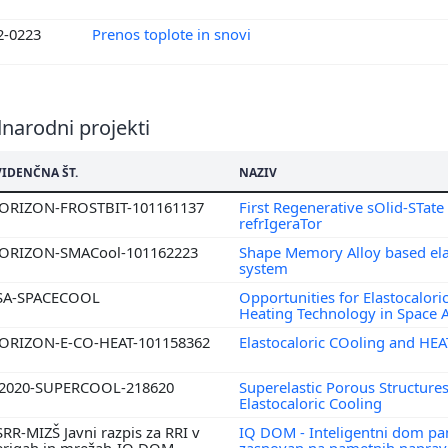
2-0223
Prenos toplote in snovi
narodni projekti
VIDENČNA ŠT.
NAZIV
ORIZON-FROSTBIT-101161137
First Regenerative sOlid-STate
refrIgeraTor
ORIZON-SMACool-101162223
Shape Memory Alloy based ela
system
SA-SPACECOOL
Opportunities for Elastocalori
Heating Technology in Space 
ORIZON-E-CO-HEAT-101158362
Elastocaloric COoling and H
2020-SUPERCOOL-218620
Superelastic Porous Structures 
Elastocaloric Cooling
SRR-MIZŠ Javni razpis za RRI v
IQ DOM - Inteligentni dom pa
erigah in mrežah-IQ DOM
zasnovan na pametnih naprav