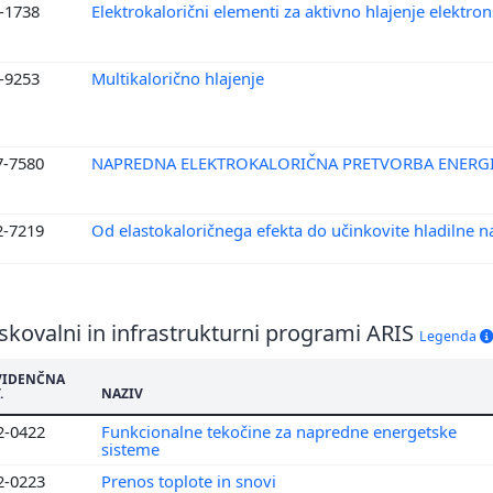
2-1738
Elektrokalorični elementi za aktivno hlajenje elektron
2-9253
Multikalorično hlajenje
7-7580
NAPREDNA ELEKTROKALORIČNA PRETVORBA ENERG
2-7219
Od elastokaloričnega efekta do učinkovite hladilne 
skovalni in infrastrukturni programi ARIS
Legenda
VIDENČNA
.
NAZIV
2-0422
Funkcionalne tekočine za napredne energetske
sisteme
2-0223
Prenos toplote in snovi