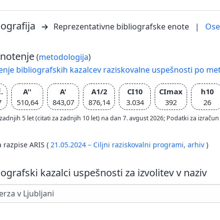
iografija
Reprezentativne bibliografske enote
|
Os
notenje
(
metodologija
)
nje bibliografskih kazalcev raziskovalne uspešnosti po met
.
A''
A'
A1/2
CI10
CImax
h10
7
510,64
843,07
876,14
3.034
392
26
zadnjih 5 let (citati za zadnjih 10 let) na dan 7. avgust 2026; Podatki za izr
a razpise ARIS (
21.05.2024 – Ciljni raziskovalni programi,
arhiv
)
iografski kazalci uspešnosti za izvolitev v naziv