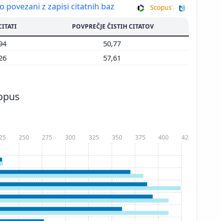
so povezani z zapisi citatnih baz
CITATI
POVPREČJE ČISTIH CITATOV
894
50,77
226
57,61
copus
25
250
275
300
325
350
375
400
425