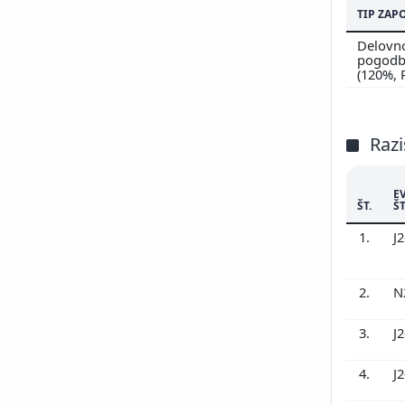
TIP ZAP
Delovn
pogodbi
(120%,
Razi
E
ŠT.
ŠT
1.
J
2.
N
3.
J
4.
J