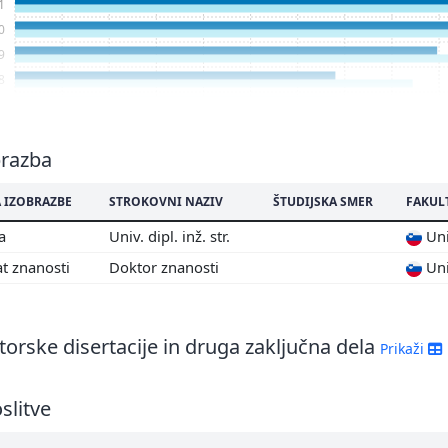
1
0
9
8
7
6
5
brazba
4
 IZOBRAZBE
STROKOVNI NAZIV
ŠTUDIJSKA SMER
FAKUL
3
2
ma
Univ. dipl. inž. str.
Uni
1
t znanosti
Doktor znanosti
Uni
0
orske disertacije in druga zaključna dela
Prikaži
slitve