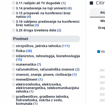
Citi
3.11
radijski ali TV dogodek (
1
)
3.14
predavanje na tuji univerzi (
6
)
BA
3.15
prispevek na konferenci brez
natisa (
4
)
W
3.16
vabljeno predavanje na konferenci
brez natisa (
3
)
Sco
3.25
druga izvedena dela (
2
)
Predmet
strojništvo, jedrska tehnika (
111
)
fizika (
38
)
W
inženirstvo, tehnologija, biotehnologija
(
15
)
matematika (
7
)
računalništvo, računalniška znanost (
2
)
202
znanost, znanje, pisave, civilizacija (
1
)
202
menedžment (
1
)
202
elektrotehnika, elektronika,
elektroenergetika, telekomunikacijska
202
tehnika (
1
)
202
gradbeništvo, gradbena tehnika,
hidrotehnika, oskrba z vodo,
202
komunala (
1
)