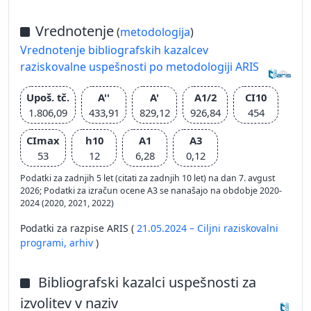
Vrednotenje
(
metodologija
)
Vrednotenje bibliografskih kazalcev
raziskovalne uspešnosti po metodologiji ARIS
Upoš. tč.
A''
A'
A1/2
CI10
1.806,09
433,91
829,12
926,84
454
CImax
h10
A1
A3
53
12
6,28
0,12
Podatki za zadnjih 5 let (citati za zadnjih 10 let) na dan 7. avgust
2026; Podatki za izračun ocene A3 se nanašajo na obdobje 2020-
2024 (2020, 2021, 2022)
Podatki za razpise ARIS (
21.05.2024 – Ciljni raziskovalni
programi,
arhiv
)
Bibliografski kazalci uspešnosti za
izvolitev v naziv