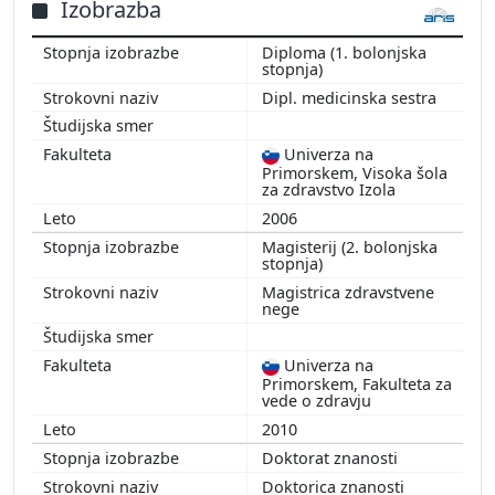
2014
Izobrazba
2013
Diploma (1. bolonjska
2012
stopnja)
2011
Dipl. medicinska sestra
Univerza na
Primorskem, Visoka šola
za zdravstvo Izola
2006
Magisterij (2. bolonjska
stopnja)
Magistrica zdravstvene
nege
Univerza na
Primorskem, Fakulteta za
vede o zdravju
2010
Doktorat znanosti
Doktorica znanosti