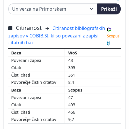
Prikaži
Citiranost
Citiranost bibliografskih
zapisov v COBIB.SI, ki so povezani z zapisi
citatnih baz
WoS
43
395
361
8,4
Scopus
47
493
456
9,7