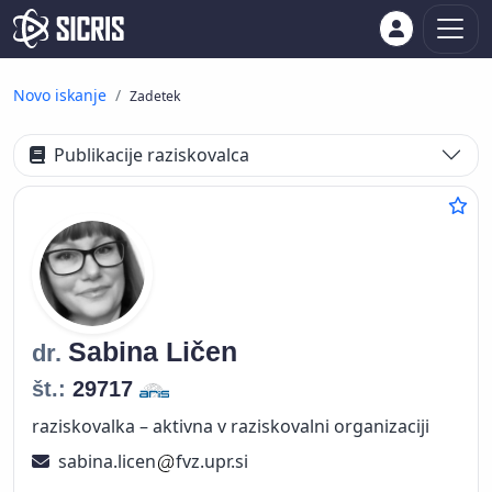
Novo iskanje
Zadetek
Publikacije raziskovalca
Sabina
Ličen
dr.
št.:
29717
raziskovalka – aktivna v raziskovalni organizaciji
sabina.licen
fvz.upr.si