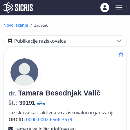
Novo iskanje
Zadetek
Publikacije raziskovalca
Tamara
Besednjak Valič
dr.
št.:
30191
raziskovalka – aktivna v raziskovalni organizaciji
ORCID:
0000-0002-6566-3679
tamara.valic
rudolfovo.eu