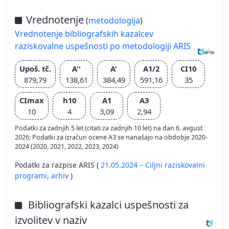
Vrednotenje
(
metodologija
)
Vrednotenje bibliografskih kazalcev
raziskovalne uspešnosti po metodologiji ARIS
Upoš. tč.
A''
A'
A1/2
CI10
879,79
138,61
384,49
591,16
35
CImax
h10
A1
A3
10
4
3,09
2,94
Podatki za zadnjih 5 let (citati za zadnjih 10 let) na dan 6. avgust
2026; Podatki za izračun ocene A3 se nanašajo na obdobje 2020-
2024 (2020, 2021, 2022, 2023, 2024)
Podatki za razpise ARIS (
21.05.2024 – Ciljni raziskovalni
programi,
arhiv
)
Bibliografski kazalci uspešnosti za
izvolitev v naziv