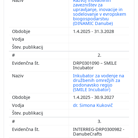
Razvoj inovativnih
zavezništev za
upravljanje, inovacije in
sodelovanje v evropskem
biogospodarstvu
(DINAMIC Danube)
1.4.2025 - 31.3.2028
2.
DRP0301090 – SMILE
Incubator
Inkubator za vodenje na
družbenih omrežjih za
podonavsko regijo
(SMILE Incubator)
1.4.2025 - 30.9.2027
dr. Simona Kukovič
3.
INTERREG-DRP0300982 -
DanubeCrafts