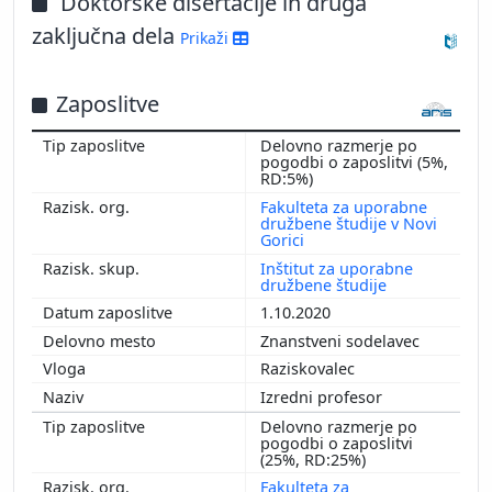
Doktorske disertacije in druga
zaključna dela
Prikaži
Zaposlitve
Delovno razmerje po
pogodbi o zaposlitvi (5%,
RD:5%)
Fakulteta za uporabne
družbene študije v Novi
Gorici
Inštitut za uporabne
družbene študije
1.10.2020
Znanstveni sodelavec
Raziskovalec
Izredni profesor
Delovno razmerje po
pogodbi o zaposlitvi
(25%, RD:25%)
Fakulteta za