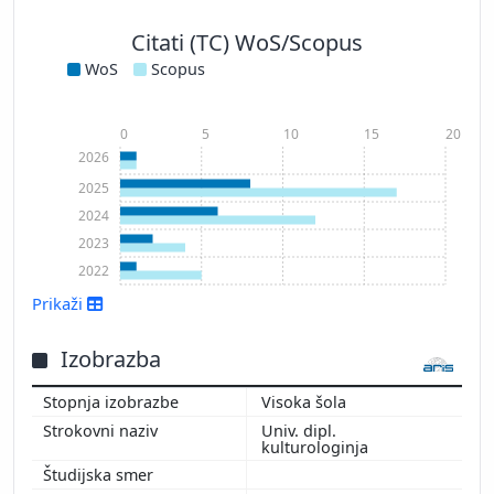
Citati (TC) WoS/Scopus
WoS
Scopus
0
5
10
15
20
2026
2025
2024
2023
2022
Prikaži
Izobrazba
Visoka šola
Prikaži več
Univ. dipl.
kulturologinja