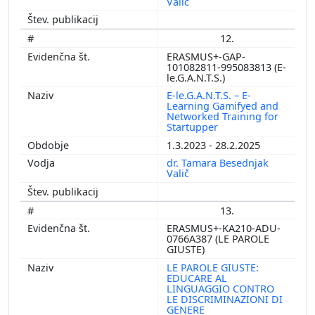
Valič
12.
ERASMUS+-GAP-
101082811-995083813 (E-
le.G.A.N.T.S.)
E-le.G.A.N.T.S. – E-
Learning Gamifyed and
Networked Training for
Startupper
1.3.2023 - 28.2.2025
dr. Tamara Besednjak
Valič
13.
ERASMUS+-KA210-ADU-
0766A387 (LE PAROLE
GIUSTE)
LE PAROLE GIUSTE:
EDUCARE AL
LINGUAGGIO CONTRO
LE DISCRIMINAZIONI DI
GENERE