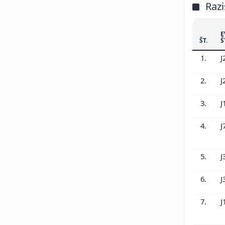
Razi
E
ŠT.
Š
1.
J
2.
J
3.
J
4.
J
5.
J
6.
J
7.
J