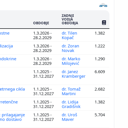
ZADNJI
VODJA
ŠTEV. PUBLIKAC
OBDOBJE
OBDOBJA
ostne
1.3.2026 -
dr. Tilen
1.382
28.2.2029
Kopač
izacija
1.3.2026 -
dr. Zoran
1.222
28.2.2029
Novak
endokrine
1.3.2026 -
dr. Marko
1.290
28.2.2029
Milojević
1.1.2025 -
dr. Janez
6.609
31.12.2027
Kramberger
etrnega cikla
1.1.2025 -
dr. Tomaž
2.682
31.12.2027
Martini
vretenčne
1.1.2025 -
dr. Lidija
1.382
31.12.2027
Gradišnik
: prilagajanje
1.1.2025 -
dr. Uroš
5.704
ano dostavo
31.12.2027
Maver