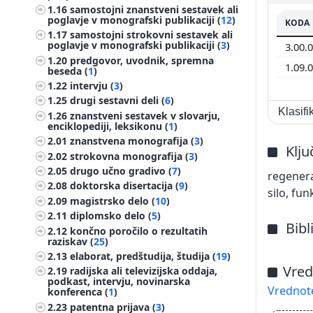
1.16
samostojni znanstveni sestavek ali
poglavje v monografski publikaciji (
12
)
KODA
1.17
samostojni strokovni sestavek ali
poglavje v monografski publikaciji (
3
)
3.00.
1.20
predgovor, uvodnik, spremna
1.09.
beseda (
1
)
1.22
intervju (
3
)
1.25
drugi sestavni deli (
6
)
Klasif
1.26
znanstveni sestavek v slovarju,
enciklopediji, leksikonu (
1
)
2.01
znanstvena monografija (
3
)
Klj
2.02
strokovna monografija (
3
)
2.05
drugo učno gradivo (
7
)
regenera
2.08
doktorska disertacija (
9
)
silo, fun
2.09
magistrsko delo (
10
)
2.11
diplomsko delo (
5
)
Bibl
2.12
končno poročilo o rezultatih
raziskav (
25
)
2.13
elaborat, predštudija, študija (
19
)
Vred
2.19
radijska ali televizijska oddaja,
podkast, intervju, novinarska
Vrednote
konferenca (
1
)
2.23
patentna prijava (
3
)