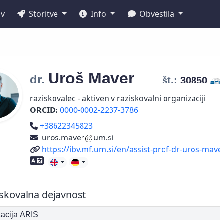
ov
Storitve
Info
Obvestila
Uroš
Maver
dr.
št.:
30850
raziskovalec - aktiven v raziskovalni organizaciji
ORCID:
0000-0002-2237-3786
Telefon
+38622345823
uros.maver
um.si
Spletni naslov
https://ibv.mf.um.si/en/assist-prof-dr-uros-mav
Znanje tujih jezikov
skovalna dejavnost
ikacija ARIS