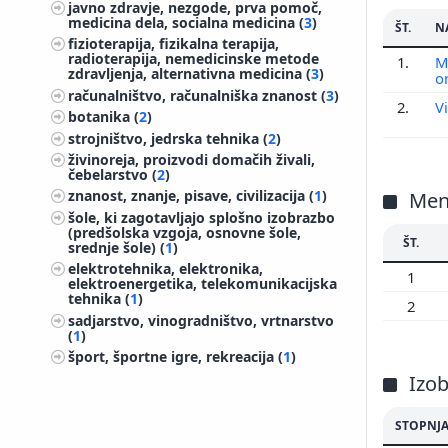
201
javno zdravje, nezgode, prva pomoč,
medicina dela, socialna medicina (
3
)
ŠT.
N
201
fizioterapija, fizikalna terapija,
201
radioterapija, nemedicinske metode
1.
M
zdravljenja, alternativna medicina (
3
)
o
201
računalništvo, računalniška znanost (
3
)
201
2.
V
botanika (
2
)
200
strojništvo, jedrska tehnika (
2
)
200
živinoreja, proizvodi domačih živali,
čebelarstvo (
2
)
200
znanost, znanje, pisave, civilizacija (
1
)
Men
šole, ki zagotavljajo splošno izobrazbo
(predšolska vzgoja, osnovne šole,
ŠT.
srednje šole) (
1
)
elektrotehnika, elektronika,
1
elektroenergetika, telekomunikacijska
tehnika (
1
)
2
sadjarstvo, vinogradništvo, vrtnarstvo
(
1
)
šport, športne igre, rekreacija (
1
)
Izo
STOPNJA