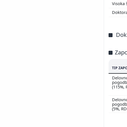
Visoka 
Doktora
Dokt
Zapo
TIP ZAP
Delovn
pogodbi
(115%, 
Delovn
pogodbi
(5%, R