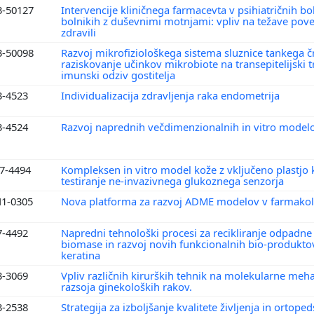
3-50127
Intervencije kliničnega farmacevta v psihiatričnih bo
bolnikih z duševnimi motnjami: vpliv na težave pov
zdravili
3-50098
Razvoj mikrofiziološkega sistema sluznice tankega č
raziskovanje učinkov mikrobiote na transepitelijski t
imunski odziv gostitelja
3-4523
Individualizacija zdravljenja raka endometrija
3-4524
Razvoj naprednih večdimenzionalnih in vitro model
7-4494
Kompleksen in vitro model kože z vključeno plastjo k
testiranje ne-invazivnega glukoznega senzorja
1-0305
Nova platforma za razvoj ADME modelov v farmakol
7-4492
Napredni tehnološki procesi za recikliranje odpadne
biomase in razvoj novih funkcionalnih bio-produkto
keratina
3-3069
Vpliv različnih kirurških tehnik na molekularne me
razsoja ginekoloških rakov.
3-2538
Strategija za izboljšanje kvalitete življenja in ortope