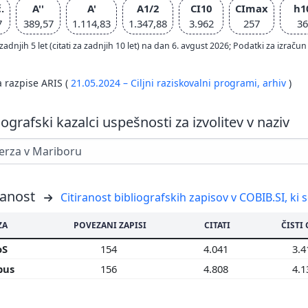
.
A''
A'
A1/2
CI10
CImax
h1
7
389,57
1.114,83
1.347,88
3.962
257
36
zadnjih 5 let (citati za zadnjih 10 let) na dan 6. avgust 2026; Podatki za izr
a razpise ARIS (
21.05.2024 – Ciljni raziskovalni programi,
arhiv
)
iografski kazalci uspešnosti za izvolitev v naziv
ranost
Citiranost bibliografskih zapisov v COBIB.SI, ki 
ZA
POVEZANI ZAPISI
CITATI
ČISTI 
oS
154
4.041
3.
pus
156
4.808
4.