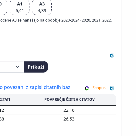
0
A1
A3
6,41
4,39
ačun ocene A3 se nanašajo na obdobje 2020-2024 (2020, 2021, 2022,
Prikaži
so povezani z zapisi citatnih baz
CITATI
POVPREČJE ČISTIH CITATOV
412
22,16
138
26,53