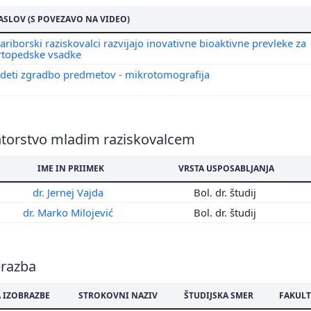
4
ASLOV (S POVEZAVO NA VIDEO)
3
2
ariborski raziskovalci razvijajo inovativne bioaktivne prevleke za
rtopedske vsadke
1
0
ideti zgradbo predmetov - mikrotomografija
9
8
7
torstvo mladim raziskovalcem
IME IN PRIIMEK
VRSTA USPOSABLJANJA
dr. Jernej Vajda
Bol. dr. študij
dr. Marko Milojević
Bol. dr. študij
brazba
 IZOBRAZBE
STROKOVNI NAZIV
ŠTUDIJSKA SMER
FAKULT