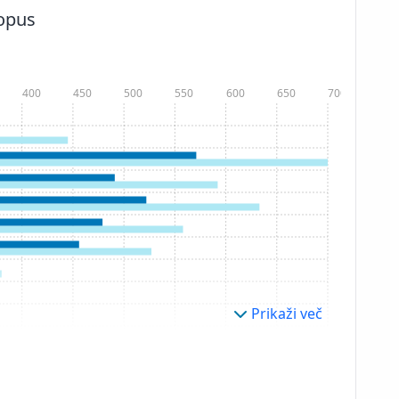
copus
400
450
500
550
600
650
700
Prikaži več