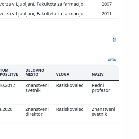
erza v Ljubljani, Fakulteta za farmacijo
2007
erza v Ljubljani, Fakulteta za farmacijo
2011
ATUM
DELOVNO
POSLITVE
MESTO
VLOGA
NAZIV
10.2012
Znanstveni
Raziskovalec
Redni
svetnik
profesor
4.2026
Znanstveni
Raziskovalec
Znanstveni
direktor
svetnik