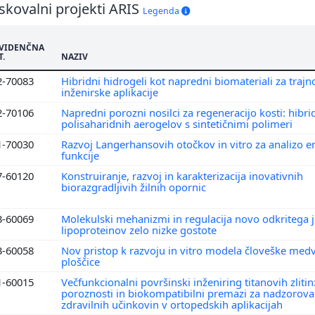
skovalni projekti ARIS
Legenda
VIDENČNA
T.
NAZIV
2-70083
Hibridni hidrogeli kot napredni biomateriali za trajn
inženirske aplikacije
2-70106
Napredni porozni nosilci za regeneracijo kosti: hibrid
polisaharidnih aerogelov s sintetičnimi polimeri
1-70030
Razvoj Langerhansovih otočkov in vitro za analizo 
funkcije
7-60120
Konstruiranje, razvoj in karakterizacija inovativnih
biorazgradljivih žilnih opornic
3-60069
Molekulski mehanizmi in regulacija novo odkritega j
lipoproteinov zelo nizke gostote
3-60058
Nov pristop k razvoju in vitro modela človeške med
ploščice
1-60015
Večfunkcionalni površinski inženiring titanovih zlitin
poroznosti in biokompatibilni premazi za nadzorov
zdravilnih učinkovin v ortopedskih aplikacijah