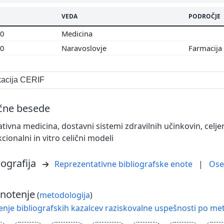
VEDA
PODROČJE
00
Medicina
00
Naravoslovje
Farmacija
ikacija CERIF
učne besede
tivna medicina, dostavni sistemi zdravilnih učinkovin, celj
kcionalni in vitro celični modeli
iografija
Reprezentativne bibliografske enote
|
Os
notenje
(
metodologija
)
nje bibliografskih kazalcev raziskovalne uspešnosti po met