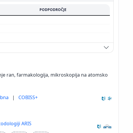
PODPODROČJE
enje ran, farmakologija, mikroskopija na atomsko
ebna
|
COBISS+
odologiji ARIS