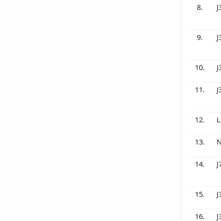
8.
J
9.
J
10.
J
11.
J
12.
L
13.
N
14.
J
15.
J
16.
J