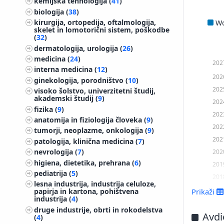
kemijska tehnologija (
41
)
biologija (
38
)
kirurgija, ortopedija, oftalmologija,
W
skelet in lomotorični sistem, poškodbe
(
32
)
dermatologija, urologija (
26
)
medicina (
24
)
202
interna medicina (
12
)
202
ginekologija, porodništvo (
10
)
202
visoko šolstvo, univerzitetni študij,
akademski študij (
9
)
202
fizika (
9
)
202
anatomija in fiziologija človeka (
9
)
202
tumorji, neoplazme, onkologija (
9
)
202
patologija, klinična medicina (
7
)
202
nevrologija (
7
)
higiena, dietetika, prehrana (
6
)
201
pediatrija (
5
)
201
lesna industrija, industrija celuloze,
201
Prikaži
papirja in kartona, pohištvena
industrija (
4
)
201
druge industrije, obrti in rokodelstva
201
Avdio
(
4
)