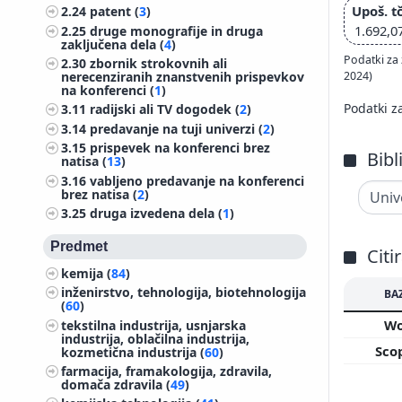
Upoš. tč
2.24
patent (
3
)
1.692,0
2.25
druge monografije in druga
zaključena dela (
4
)
Podatki za 
2.30
zbornik strokovnih ali
2024)
nerecenziranih znanstvenih prispevkov
na konferenci (
1
)
Podatki z
3.11
radijski ali TV dogodek (
2
)
3.14
predavanje na tuji univerzi (
2
)
3.15
prispevek na konferenci brez
Bibl
natisa (
13
)
3.16
vabljeno predavanje na konferenci
brez natisa (
2
)
3.25
druga izvedena dela (
1
)
Predmet
Citi
kemija (
84
)
inženirstvo, tehnologija, biotehnologija
BA
(
60
)
W
tekstilna industrija, usnjarska
industrija, oblačilna industrija,
Sco
kozmetična industrija (
60
)
farmacija, framakologija, zdravila,
domača zdravila (
49
)