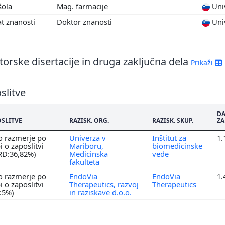
šola
Mag. farmacije
Univ
t znanosti
Doktor znanosti
Univ
orske disertacije in druga zaključna dela
Prikaži
slitve
D
OSLITVE
RAZISK. ORG.
RAZISK. SKUP.
ZA
o razmerje po
Univerza v
Inštitut za
1.
 o zaposlitvi
Mariboru,
biomedicinske
RD:36,82%)
Medicinska
vede
fakulteta
o razmerje po
EndoVia
EndoVia
1.
 o zaposlitvi
Therapeutics, razvoj
Therapeutics
D:5%)
in raziskave d.o.o.