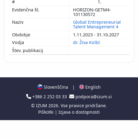
1.
HORIZON-GETM4-
101130572
Global Entrepreneurial
Talent Management 4
1.11.2023 - 31.10.2027
dr. Živa Kolbl
Slovenščina
|
English
+386 2 252 03 33
podpora@izum.si
©
IZUM
2026. Vse pravice pridržane.
Piškotki
|
Izjava o dostopnosti