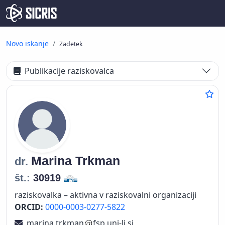
Novo iskanje
Zadetek
Publikacije raziskovalca
Marina
Trkman
dr.
št.:
30919
raziskovalka – aktivna v raziskovalni organizaciji
ORCID:
0000-0003-0277-5822
marina.trkman
fsp.uni-lj.si