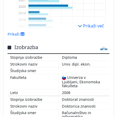
2021
2020
2019
2018
Prikaži več
2017
2016
Prikaži
2015
2014
Izobrazba
2013
Diploma
2012
Univ. dipl. ekon.
2011
2010
Univerza v
Ljubljani, Ekonomska
fakulteta
2008
Doktorat znanosti
Doktorica znanosti
Računalništvo in
informatiko