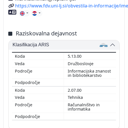
Spletni naslov
https://www.fdv.uni-lj.si/obvestila-in-informacije/
Znanje tujih jezikov
Raziskovalna dejavnost
Klasifikacija ARIS
5.13.00
Družboslovje
Informacijska znanost
in bibliotekarstvo
2.07.00
Tehnika
Računalništvo in
informatika