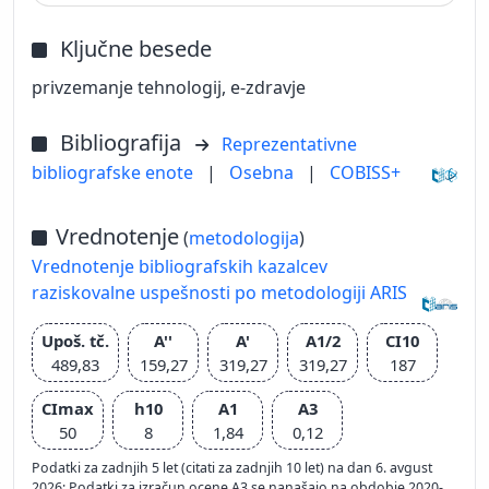
Ključne besede
privzemanje tehnologij, e-zdravje
Bibliografija
Reprezentativne
bibliografske enote
|
Osebna
|
COBISS+
Vrednotenje
(
metodologija
)
Vrednotenje bibliografskih kazalcev
raziskovalne uspešnosti po metodologiji ARIS
Upoš. tč.
A''
A'
A1/2
CI10
489,83
159,27
319,27
319,27
187
CImax
h10
A1
A3
50
8
1,84
0,12
Podatki za zadnjih 5 let (citati za zadnjih 10 let) na dan 6. avgust
2026; Podatki za izračun ocene A3 se nanašajo na obdobje 2020-