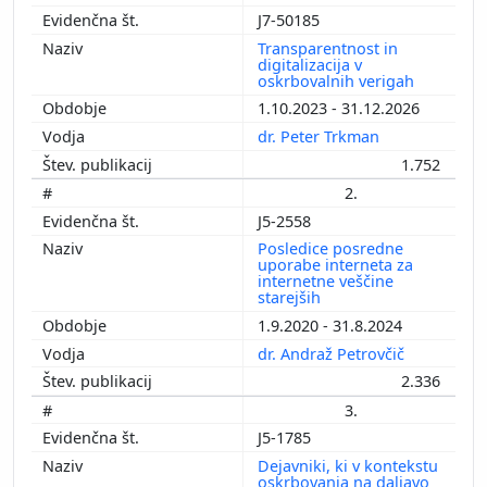
J7-50185
Transparentnost in
digitalizacija v
oskrbovalnih verigah
1.10.2023 - 31.12.2026
dr. Peter Trkman
1.752
2.
J5-2558
Posledice posredne
uporabe interneta za
internetne veščine
starejših
1.9.2020 - 31.8.2024
dr. Andraž Petrovčič
2.336
3.
J5-1785
Dejavniki, ki v kontekstu
oskrbovanja na daljavo