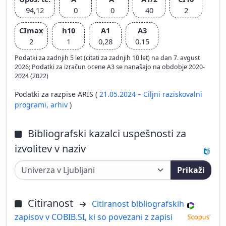
94,12
0
0
40
2
CImax
h10
A1
A3
2
1
0,28
0,15
Podatki za zadnjih 5 let (citati za zadnjih 10 let) na dan 7. avgust
2026; Podatki za izračun ocene A3 se nanašajo na obdobje 2020-
2024 (2022)
Podatki za razpise ARIS (
21.05.2024 – Ciljni raziskovalni
programi,
arhiv
)
Bibliografski kazalci uspešnosti za
izvolitev v naziv
Prikaži
Citiranost
Citiranost bibliografskih
zapisov v COBIB.SI, ki so povezani z zapisi