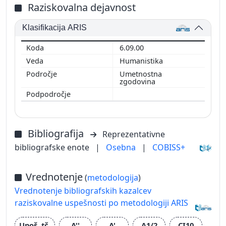
Raziskovalna dejavnost
Klasifikacija ARIS
6.09.00
Humanistika
Umetnostna
zgodovina
Bibliografija
Reprezentativne
bibliografske enote
|
Osebna
|
COBISS+
Vrednotenje
(
metodologija
)
Vrednotenje bibliografskih kazalcev
raziskovalne uspešnosti po metodologiji ARIS
Upoš. tč.
A''
A'
A1/2
CI10