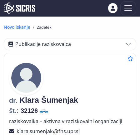
Novo iskanje
Zadetek
Publikacije raziskovalca
Klara
Šumenjak
dr.
št.:
32126
raziskovalka – aktivna v raziskovalni organizaciji
klara.sumenjak
fhs.upr.si