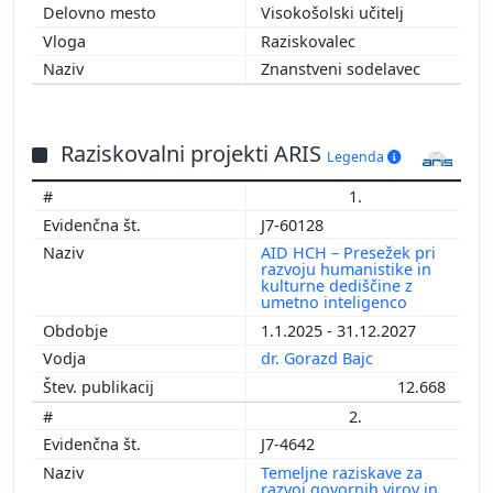
Visokošolski učitelj
Raziskovalec
Znanstveni sodelavec
Raziskovalni projekti ARIS
Legenda
1.
J7-60128
AID HCH – Presežek pri
razvoju humanistike in
kulturne dediščine z
umetno inteligenco
1.1.2025 - 31.12.2027
dr. Gorazd Bajc
12.668
2.
J7-4642
Temeljne raziskave za
razvoj govornih virov in