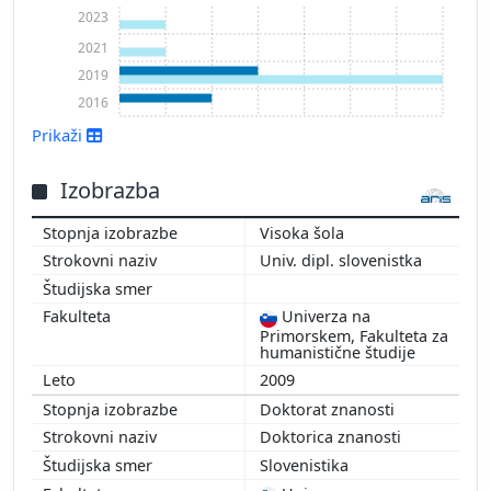
2023
2021
2019
2016
Prikaži
Izobrazba
Visoka šola
Univ. dipl. slovenistka
Prikaži več
Univerza na
Primorskem, Fakulteta za
humanistične študije
2009
Doktorat znanosti
Doktorica znanosti
Slovenistika