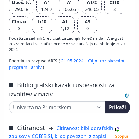
Upoš. tč.
A''
A'
A1/2
CI10
290,18
124,7
166,65
246,65
8
CImax
h10
A1
A3
3
2
1,12
0
Podatki za zadnjih 5 let (citati za zadnjih 10 let) na dan 7. avgust
2026; Podatki za izračun ocene A3 se nanašajo na obdobje 2020-
2024
Podatki za razpise ARIS (
21.05.2024 – Ciljni raziskovalni
programi,
arhiv
)
Bibliografski kazalci uspešnosti za
izvolitev v naziv
Prikaži
Citiranost
Citiranost bibliografskih
zapisov v COBIB.SI, ki so povezani z zapisi