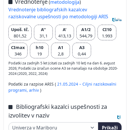
Vrednotenje
(
metodologija
)
Vrednotenje bibliografskih kazalcev
raziskovalne uspešnosti po metodologiji ARIS
Upoš. tč.
A''
A'
A1/2
CI10
801,52
31,1
413,13
544,79
1.993
CImax
h10
A1
A3
346
19
2,8
0,44
Podatki za zadnjih 5 let (citati za zadnjih 10 let) na dan 6. avgust
2026; Podatki za izračun ocene A3 se nanašajo na obdobje 2020-
2024 (2020, 2022, 2024)
Podatki za razpise ARIS (
21.05.2024 – Ciljni raziskovalni
programi,
arhiv
)
Bibliografski kazalci uspešnosti za
izvolitev v naziv
Prikaži