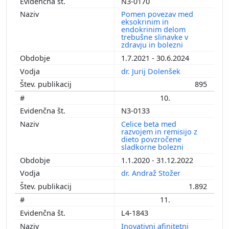
N3-0170
Pomen povezav med
eksokrinim in
endokrinim delom
trebušne slinavke v
zdravju in bolezni
1.7.2021 - 30.6.2024
dr. Jurij Dolenšek
895
10.
N3-0133
Celice beta med
razvojem in remisijo z
dieto povzročene
sladkorne bolezni
1.1.2020 - 31.12.2022
dr. Andraž Stožer
1.892
11.
L4-1843
Inovativni afinitetni