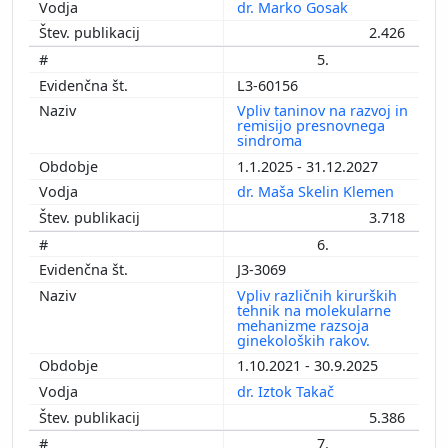
dr. Marko Gosak
2.426
5.
L3-60156
Vpliv taninov na razvoj in
remisijo presnovnega
sindroma
1.1.2025 - 31.12.2027
dr. Maša Skelin Klemen
3.718
6.
J3-3069
Vpliv različnih kirurških
tehnik na molekularne
mehanizme razsoja
ginekoloških rakov.
1.10.2021 - 30.9.2025
dr. Iztok Takač
5.386
7.