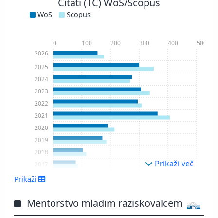
Citati (TC) WoS/Scopus
WoS
Scopus
0
100
200
300
400
500
2026
2025
2024
2023
2022
2021
2020
2019
2018
Prikaži več
2017
2016
Prikaži
2015
2014
Mentorstvo mladim raziskovalcem
2013