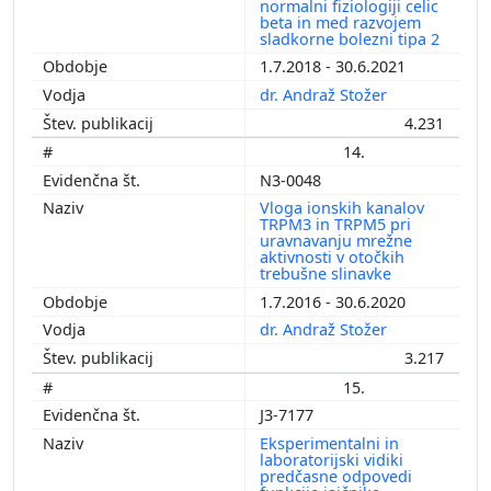
normalni fiziologiji celic
beta in med razvojem
sladkorne bolezni tipa 2
1.7.2018 - 30.6.2021
dr. Andraž Stožer
4.231
14.
N3-0048
Vloga ionskih kanalov
TRPM3 in TRPM5 pri
uravnavanju mrežne
aktivnosti v otočkih
trebušne slinavke
1.7.2016 - 30.6.2020
dr. Andraž Stožer
3.217
15.
J3-7177
Eksperimentalni in
laboratorijski vidiki
predčasne odpovedi