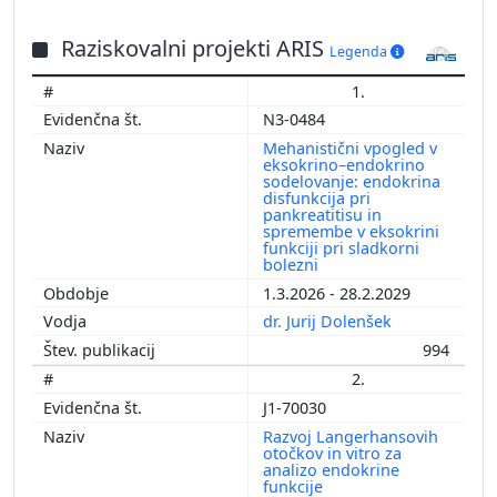
Raziskovalni projekti ARIS
Legenda
1.
N3-0484
Mehanistični vpogled v
eksokrino–endokrino
sodelovanje: endokrina
disfunkcija pri
pankreatitisu in
spremembe v eksokrini
funkciji pri sladkorni
bolezni
1.3.2026 - 28.2.2029
dr. Jurij Dolenšek
994
2.
J1-70030
Razvoj Langerhansovih
otočkov in vitro za
analizo endokrine
funkcije