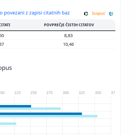
so povezani z zapisi citatnih baz
CITATI
POVPREČJE ČISTIH CITATOV
360
8,83
737
10,46
copus
200
225
250
275
300
325
350
375