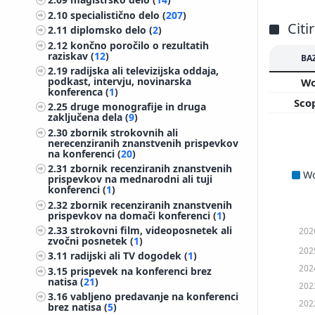
2.10
specialistično delo (
207
)
Citi
2.11
diplomsko delo (
2
)
2.12
končno poročilo o rezultatih
raziskav (
12
)
BA
2.19
radijska ali televizijska oddaja,
podkast, intervju, novinarska
W
konferenca (
1
)
Sco
2.25
druge monografije in druga
zaključena dela (
9
)
2.30
zbornik strokovnih ali
nerecenziranih znanstvenih prispevkov
na konferenci (
20
)
2.31
zbornik recenziranih znanstvenih
W
prispevkov na mednarodni ali tuji
konferenci (
1
)
2.32
zbornik recenziranih znanstvenih
prispevkov na domači konferenci (
1
)
2.33
strokovni film, videoposnetek ali
202
zvočni posnetek (
1
)
202
3.11
radijski ali TV dogodek (
1
)
202
3.15
prispevek na konferenci brez
natisa (
21
)
202
3.16
vabljeno predavanje na konferenci
202
brez natisa (
5
)