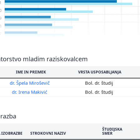
1
0
9
8
7
6
5
4
torstvo mladim raziskovalcem
3
IME IN PRIIMEK
VRSTA USPOSABLJANJA
2
1
dr. Špela Miroševič
Bol. dr. študij
0
dr. Irena Makivić
Bol. dr. študij
9
brazba
ŠTUDIJSKA
 IZOBRAZBE
STROKOVNI NAZIV
SMER