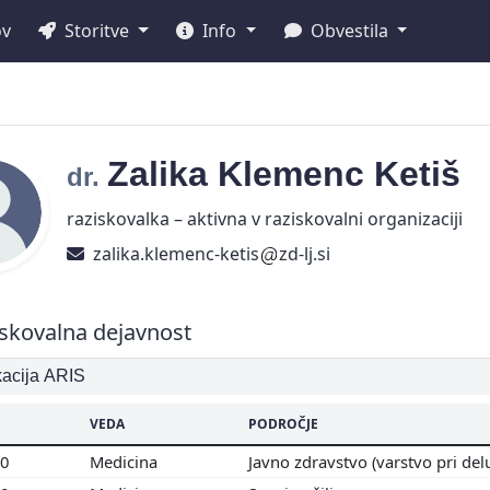
ov
Storitve
Info
Obvestila
Zalika
Klemenc Ketiš
dr.
raziskovalka – aktivna v raziskovalni organizaciji
zalika.klemenc-ketis
zd-lj.si
skovalna dejavnost
ikacija ARIS
VEDA
PODROČJE
00
Medicina
Javno zdravstvo (varstvo pri del