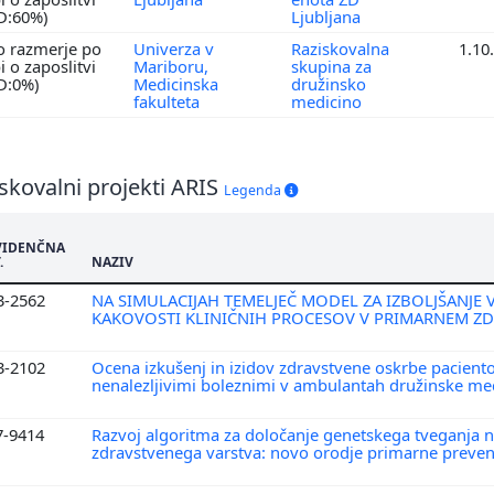
RD:60%)
Ljubljana
o razmerje po
Univerza v
Raziskovalna
1.10
 o zaposlitvi
Mariboru,
skupina za
RD:0%)
Medicinska
družinsko
fakulteta
medicino
skovalni projekti ARIS
Legenda
VIDENČNA
.
NAZIV
3-2562
NA SIMULACIJAH TEMELJEČ MODEL ZA IZBOLJŠANJE 
KAKOVOSTI KLINIČNIH PROCESOV V PRIMARNEM Z
3-2102
Ocena izkušenj in izidov zdravstvene oskrbe pacient
nenalezljivimi boleznimi v ambulantah družinske med
7-9414
Razvoj algoritma za določanje genetskega tveganja n
zdravstvenega varstva: novo orodje primarne preve