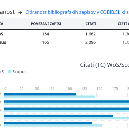
ranost
Citiranost bibliografskih zapisov v COBIB.SI, ki 
ZA
POVEZANI ZAPISI
CITATI
ČISTI 
oS
154
1.662
1.
pus
166
2.096
1.
Citati (TC) WoS/S
oS
Scopus
0
25
50
75
100
125
150
175
6
5
4
3
2