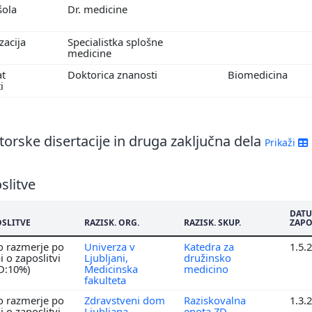
šola
Dr. medicine
izacija
Specialistka splošne
medicine
at
Doktorica znanosti
Biomedicina
ti
orske disertacije in druga zaključna dela
Prikaži
slitve
DAT
OSLITVE
RAZISK. ORG.
RAZISK. SKUP.
ZAPO
o razmerje po
Univerza v
Katedra za
1.5.
 o zaposlitvi
Ljubljani,
družinsko
RD:10%)
Medicinska
medicino
fakulteta
o razmerje po
Zdravstveni dom
Raziskovalna
1.3.
 o zaposlitvi
Ljubljana
enota ZD