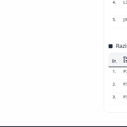
4.
L
5.
J
Razi
E
ŠT.
ŠT
1.
P
2.
P
3.
P