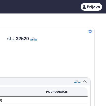
Prijava
št.:
32520
PODPODROČJE
u)