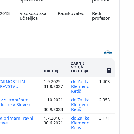
.2013
Visokošolska
Raziskovalec
Redni
učiteljica
profesor
ZADNJI
VODJA
ŠTEV. PUBLIKAC
OBDOBJE
OBDOBJA
VARNOSTI IN
1.9.2025 -
dr. Zalika
1.403
DRAVSTVU
31.8.2027
Klemenc
Ketiš
ov s kroničnimi
1.10.2021
dr. Zalika
2.353
icine v Sloveniji
-
Klemenc
30.9.2023
Ketiš
a primarni ravni
1.7.2018 -
dr. Zalika
3.171
ntive
30.6.2021
Klemenc
Ketiš