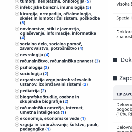
tumorji, neoplazme, onkologija (
5
)
Visoka 
infekcijske bolezni, imunologija (
5
)
kirurgija, ortopedija, oftalmologija,
Special
skelet in lomotorični sistem, poškodbe
(
5
)
novinarstvo, stiki z javnostjo,
Doktor
oglaševanje, informacije, informatika
znanos
(
4
)
socialno delo, socialna pomoč,
zavarovalstvo, potrošništvo (
4
)
nevrologija (
4
)
Dokt
računalništvo, računalniška znanost (
3
)
psihologija (
2
)
sociologija (
2
)
Zapo
organizacija vzgojnoizobraževalnih
ustanov, izobražavalni sistemi (
2
)
pediatrija (
2
)
TIP ZAP
biografske študije, osebne in
skupinske biografije (
2
)
Delovn
računalniška omrežja, internet,
pogodbi
umetna inteligenca (
1
)
(10%, 
ekonomija, ekonomske vede (
1
)
vzgoja in izobraževanje, šolstvo, pouk,
Delovn
pedagogika (
1
)
pogodbi