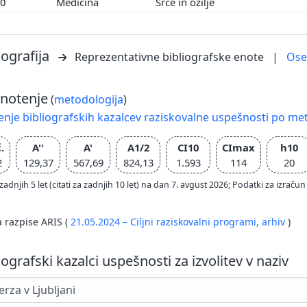
00
Medicina
Srce in ožilje
iografija
Reprezentativne bibliografske enote
|
Os
notenje
(
metodologija
)
nje bibliografskih kazalcev raziskovalne uspešnosti po met
.
A''
A'
A1/2
CI10
CImax
h10
2
129,37
567,69
824,13
1.593
114
20
zadnjih 5 let (citati za zadnjih 10 let) na dan 7. avgust 2026; Podatki za izr
a razpise ARIS (
21.05.2024 – Ciljni raziskovalni programi,
arhiv
)
iografski kazalci uspešnosti za izvolitev v naziv