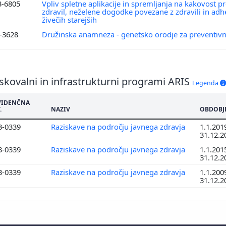
3-6805
Vpliv spletne aplikacije in spremljanja na kakovost p
zdravil, neželene dogodke povezane z zdravili in ad
živečih starejših
3-3628
Družinska anamneza - genetsko orodje za preventi
skovalni in infrastrukturni programi ARIS
Legenda
VIDENČNA
.
NAZIV
OBDOBJ
3-0339
Raziskave na področju javnega zdravja
1.1.2019
31.12.2
3-0339
Raziskave na področju javnega zdravja
1.1.2015
31.12.2
3-0339
Raziskave na področju javnega zdravja
1.1.2009
31.12.2