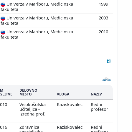
Univerza v Mariboru, Medicinska
1999
fakulteta
Univerza v Mariboru, Medicinska
2003
fakulteta
Univerza v Mariboru, Medicinska
2010
fakulteta
UM
DELOVNO
SLITVE
MESTO
VLOGA
NAZIV
2010
Visokošolska
Raziskovalec
Redni
učiteljica -
profesor
izredna prof.
2016
Zdravnica
Raziskovalec
Redni
specialistka
profesor