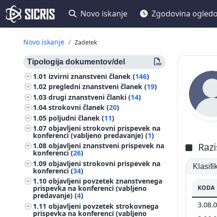
Novo iskanje
Zgodovina ogled
Novo iskanje
Zadetek
Tipologija dokumentov/del
1.01
izvirni znanstveni članek (
146
)
1.02
pregledni znanstveni članek (
19
)
1.03
drugi znanstveni članki (
14
)
1.04
strokovni članek (
20
)
1.05
poljudni članek (
11
)
1.07
objavljeni strokovni prispevek na
konferenci (vabljeno predavanje) (
1
)
Razi
1.08
objavljeni znanstveni prispevek na
konferenci (
26
)
1.09
objavljeni strokovni prispevek na
Klasif
konferenci (
34
)
1.10
objavljeni povzetek znanstvenega
KODA
prispevka na konferenci (vabljeno
predavanje) (
4
)
3.08.
1.11
objavljeni povzetek strokovnega
prispevka na konferenci (vabljeno