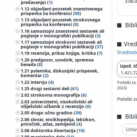
3.06.
predavanje) (
1
)
1.12
objavljeni povzetek znanstvenega
prispevka na konferenci (
98
)
1.13
objavljeni povzetek strokovnega
Bibl
prispevka na konferenci (
8
)
1.16
samostojni znanstveni sestavek ali
poglavje v monografski publikaciji (
3
)
1.17
samostojni strokovni sestavek ali
Vred
poglavje v monografski publikaciji (
37
)
Vrednote
1.19
recenzija, prikaz knjige, kritika (
7
)
1.20
predgovor, uvodnik, spremna
beseda (
8
)
Upoš. tč
1.21
polemika, diskusijski prispevek,
1.421,7
komentar (
2
)
1.22
intervju (
4
)
Podatki za 
2023)
1.25
drugi sestavni deli (
61
)
2.02
strokovna monografija (
6
)
Podatki z
2.03
univerzitetni, visokošolski ali
višješolski učbenik z recenzijo (
6
)
2.05
drugo učno gradivo (
39
)
Bibl
2.06
slovar, enciklopedija, leksikon,
priročnik, atlas, zemljevid (
4
)
2.08
doktorska disertacija (
10
)
2.09
magistrsko delo (
14
)