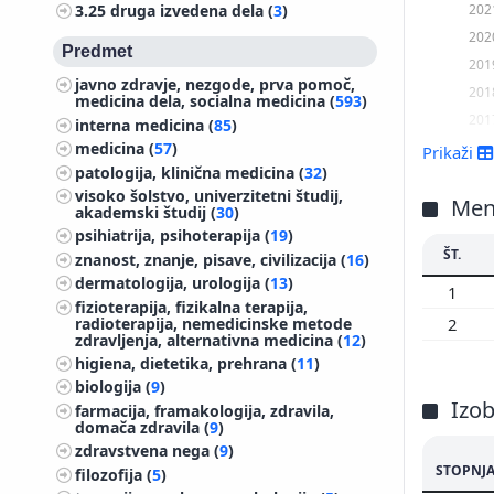
202
3.25
druga izvedena dela (
3
)
202
Predmet
201
javno zdravje, nezgode, prva pomoč,
201
medicina dela, socialna medicina (
593
)
201
interna medicina (
85
)
201
medicina (
57
)
Prikaži
patologija, klinična medicina (
32
)
201
visoko šolstvo, univerzitetni študij,
201
Men
akademski študij (
30
)
201
psihiatrija, psihoterapija (
19
)
ŠT.
201
znanost, znanje, pisave, civilizacija (
16
)
dermatologija, urologija (
13
)
201
1
fizioterapija, fizikalna terapija,
201
radioterapija, nemedicinske metode
2
zdravljenja, alternativna medicina (
12
)
200
higiena, dietetika, prehrana (
11
)
biologija (
9
)
Izo
farmacija, framakologija, zdravila,
domača zdravila (
9
)
zdravstvena nega (
9
)
STOPNJA
filozofija (
5
)