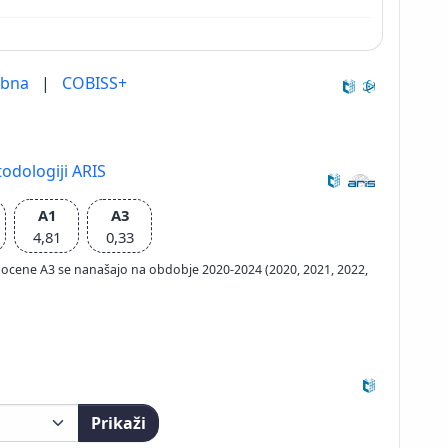
ebna
|
COBISS+
odologiji ARIS
A1
A3
4,81
0,33
ačun ocene A3 se nanašajo na obdobje 2020-2024 (2020, 2021, 2022,
Prikaži