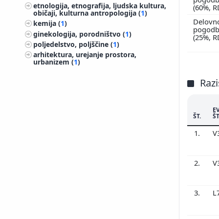
etnologija, etnografija, ljudska kultura,
(60%, 
običaji, kulturna antropologija (
1
)
Delovn
kemija (
1
)
pogodbi
ginekologija, porodništvo (
1
)
(25%, 
poljedelstvo, poljščine (
1
)
arhitektura, urejanje prostora,
urbanizem (
1
)
Razi
E
ŠT.
ŠT
1.
V
2.
V
3.
L