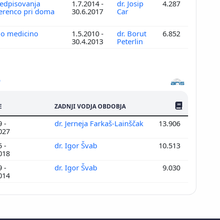
redpisovanja
1.7.2014 -
dr. Josip
4.287
herenco pri doma
30.6.2017
Car
vno medicino
1.5.2010 -
dr. Borut
6.852
30.4.2013
Peterlin
ŠTEV. PUBLIKAC
E
ZADNJI VODJA OBDOBJA
 -
dr. Jerneja Farkaš-Lainščak
13.906
027
 -
dr. Igor Švab
10.513
018
 -
dr. Igor Švab
9.030
014