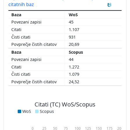
citatnih baz
WoS
45
1.107
931
20,69
Scopus
44
1.272
1.079
24,52
Citati (TC) WoS/Scopus
WoS
Scopus
0
25
50
75
100
125
150
175
200