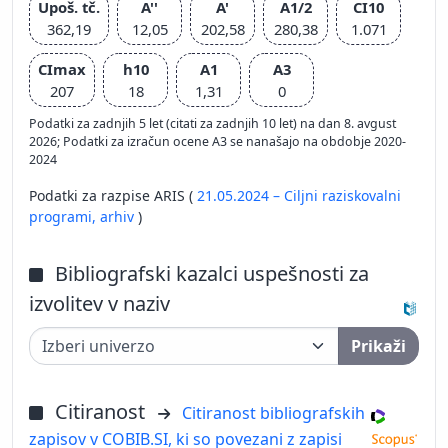
Upoš. tč.
A''
A'
A1/2
CI10
362,19
12,05
202,58
280,38
1.071
CImax
h10
A1
A3
207
18
1,31
0
Podatki za zadnjih 5 let (citati za zadnjih 10 let) na dan 8. avgust
2026; Podatki za izračun ocene A3 se nanašajo na obdobje 2020-
2024
Podatki za razpise ARIS (
21.05.2024 – Ciljni raziskovalni
programi,
arhiv
)
Bibliografski kazalci uspešnosti za
izvolitev v naziv
Prikaži
Citiranost
Citiranost bibliografskih
zapisov v COBIB.SI, ki so povezani z zapisi