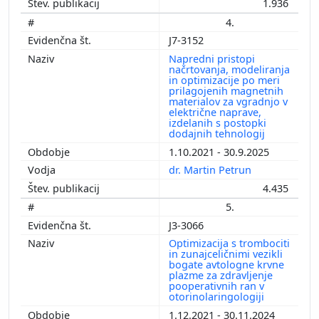
1.936
4.
J7-3152
Napredni pristopi
načrtovanja, modeliranja
in optimizacije po meri
prilagojenih magnetnih
materialov za vgradnjo v
električne naprave,
izdelanih s postopki
dodajnih tehnologij
1.10.2021 - 30.9.2025
dr. Martin Petrun
4.435
5.
J3-3066
Optimizacija s trombociti
in zunajceličnimi vezikli
bogate avtologne krvne
plazme za zdravljenje
pooperativnih ran v
otorinolaringologiji
1.12.2021 - 30.11.2024