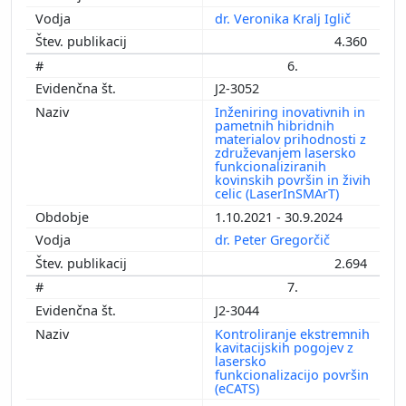
dr. Veronika Kralj Iglič
4.360
6.
J2-3052
Inženiring inovativnih in
pametnih hibridnih
materialov prihodnosti z
združevanjem lasersko
funkcionaliziranih
kovinskih površin in živih
celic (LaserInSMArT)
1.10.2021 - 30.9.2024
dr. Peter Gregorčič
2.694
7.
J2-3044
Kontroliranje ekstremnih
kavitacijskih pogojev z
lasersko
funkcionalizacijo površin
(eCATS)