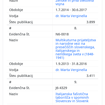
Ženske in prva svetovna
vojna
1.7.2014 - 30.6.2017
dr. Marta Verginella
3.899
8.
N6-0018
Multikuturna prijateljstva
in narodne vezi na
presečiščih slovenskega,
italijanskega in
nemškega sveta v (1848-
1941)
1.9.2013 - 31.8.2016
dr. Marta Verginella
3.411
9.
J6-4329
Italijanska fašistična
taborišča v spominih
Slovencev in Slovenk