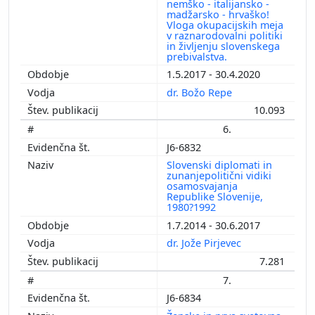
nemško - italijansko -
madžarsko - hrvaško!
Vloga okupacijskih meja
v raznarodovalni politiki
in življenju slovenskega
prebivalstva.
1.5.2017 - 30.4.2020
dr. Božo Repe
10.093
6.
J6-6832
Slovenski diplomati in
zunanjepolitični vidiki
osamosvajanja
Republike Slovenije,
1980?1992
1.7.2014 - 30.6.2017
dr. Jože Pirjevec
7.281
7.
J6-6834