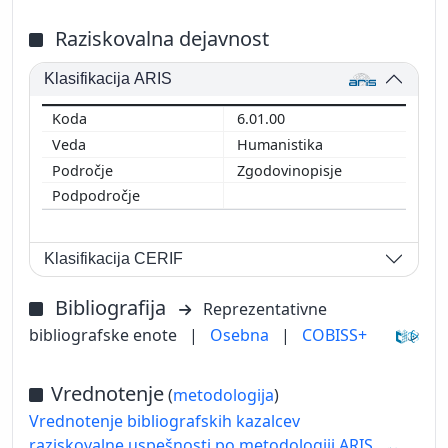
Raziskovalna dejavnost
Klasifikacija ARIS
6.01.00
Humanistika
Zgodovinopisje
Klasifikacija CERIF
Bibliografija
Reprezentativne
bibliografske enote
|
Osebna
|
COBISS+
Vrednotenje
(
metodologija
)
Vrednotenje bibliografskih kazalcev
raziskovalne uspešnosti po metodologiji ARIS