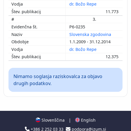
dr. Božo Repe
11.773
3.
P6-0235
Slovenska zgodovina
1.1.2009 - 31.12.2014
dr. Božo Repe
12.375
Nimamo soglasja raziskovalca za objavo
drugih podatkov.
Slovenščina
|
English
+386 2 252 03 33
podpora@izum.si