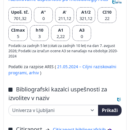
Upoš. tč.
A''
A'
A1/2
CI10
701,32
0
211,12
321,12
22
CImax
h10
A1
A3
5
3
2,22
0
Podatki za zadnjih 5 let (citati za zadnjih 10 let) na dan 7. avgust
2026; Podatki za izračun ocene A3 se nanašajo na obdobje 2020-
2024
Podatki za razpise ARIS (
21.05.2024 – Ciljni raziskovalni
programi,
arhiv
)
Bibliografski kazalci uspešnosti za
izvolitev v naziv
Prikaži
Citiranost
Citiranost bibliografskih