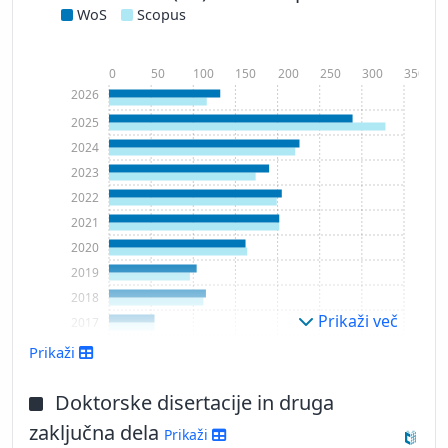
WoS
Scopus
0
50
100
150
200
250
300
350
2026
2025
2024
2023
2022
2021
2020
2019
2018
Prikaži več
2017
2016
Prikaži
2015
2014
Doktorske disertacije in druga
2013
zaključna dela
Prikaži
2012