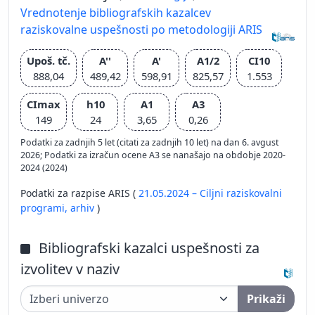
Vrednotenje bibliografskih kazalcev
raziskovalne uspešnosti po metodologiji ARIS
Upoš. tč.
A''
A'
A1/2
CI10
888,04
489,42
598,91
825,57
1.553
CImax
h10
A1
A3
149
24
3,65
0,26
Podatki za zadnjih 5 let (citati za zadnjih 10 let) na dan 6. avgust
2026; Podatki za izračun ocene A3 se nanašajo na obdobje 2020-
2024 (2024)
Podatki za razpise ARIS (
21.05.2024 – Ciljni raziskovalni
programi,
arhiv
)
Bibliografski kazalci uspešnosti za
izvolitev v naziv
Prikaži