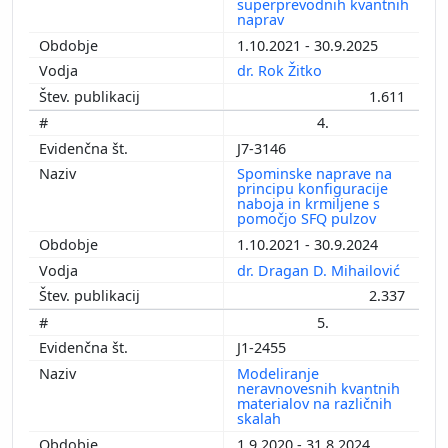
superprevodnih kvantnih
naprav
1.10.2021 - 30.9.2025
dr. Rok Žitko
1.611
4.
J7-3146
Spominske naprave na
principu konfiguracije
naboja in krmiljene s
pomočjo SFQ pulzov
1.10.2021 - 30.9.2024
dr. Dragan D. Mihailović
2.337
5.
J1-2455
Modeliranje
neravnovesnih kvantnih
materialov na različnih
skalah
1.9.2020 - 31.8.2024