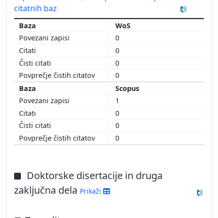
citatnih baz
WoS
0
0
0
0
Scopus
1
0
0
0
Doktorske disertacije in druga
zaključna dela
Prikaži