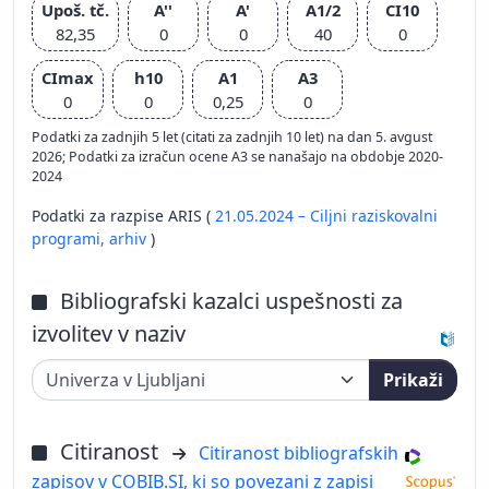
Upoš. tč.
A''
A'
A1/2
CI10
82,35
0
0
40
0
CImax
h10
A1
A3
0
0
0,25
0
Podatki za zadnjih 5 let (citati za zadnjih 10 let) na dan 5. avgust
2026; Podatki za izračun ocene A3 se nanašajo na obdobje 2020-
2024
Podatki za razpise ARIS (
21.05.2024 – Ciljni raziskovalni
programi,
arhiv
)
Bibliografski kazalci uspešnosti za
izvolitev v naziv
Prikaži
Citiranost
Citiranost bibliografskih
zapisov v COBIB.SI, ki so povezani z zapisi