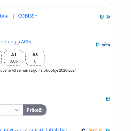
ebna
|
COBISS+
odologiji ARIS
A1
A3
0,05
0
ačun ocene A3 se nanašajo na obdobje 2020-2024
Prikaži
so povezani z zapisi citatnih baz