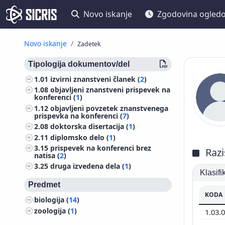
Novo iskanje
Zgodovina ogled
Novo iskanje
Zadetek
Tipologija dokumentov/del
1.01
izvirni znanstveni članek (
2
)
1.08
objavljeni znanstveni prispevek na
konferenci (
1
)
1.12
objavljeni povzetek znanstvenega
prispevka na konferenci (
7
)
2.08
doktorska disertacija (
1
)
2.11
diplomsko delo (
1
)
3.15
prispevek na konferenci brez
Razi
natisa (
2
)
3.25
druga izvedena dela (
1
)
Klasif
Predmet
KODA
biologija (
14
)
zoologija (
1
)
1.03.