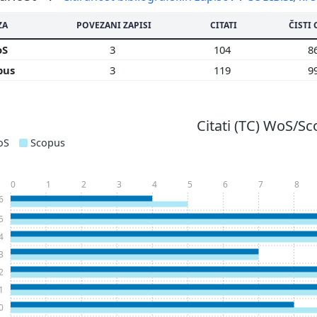
ZA
POVEZANI ZAPISI
CITATI
ČISTI 
oS
3
104
8
pus
3
119
9
Citati (TC) WoS/S
oS
Scopus
0
1
2
3
4
5
6
7
8
6
5
4
3
2
1
0