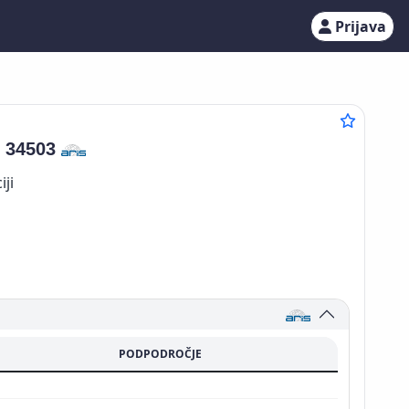
Prijava
:
34503
iji
PODPODROČJE