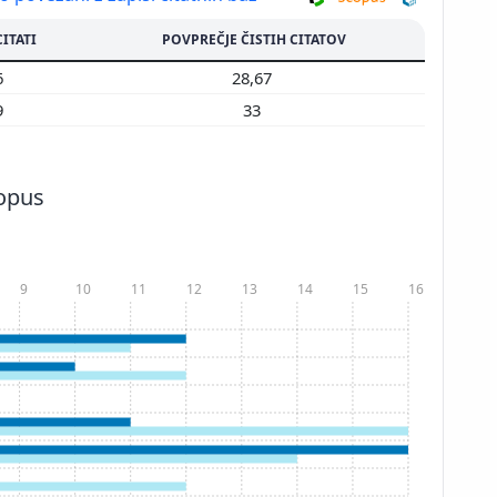
CITATI
POVPREČJE ČISTIH CITATOV
6
28,67
9
33
copus
9
10
11
12
13
14
15
16