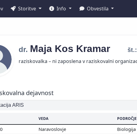
ov
Storitve
Info
Obvestila
Maja
Kos Kramar
dr.
št.
raziskovalka – ni zaposlena v raziskovalni organizac
skovalna dejavnost
ikacija ARIS
VEDA
PODROČJE
00
Naravoslovje
Biologija