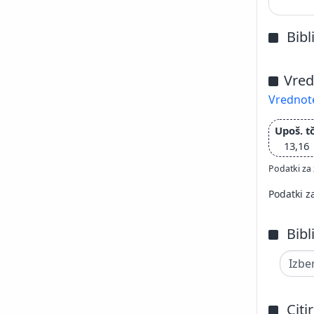
Bibl
Vred
Vrednote
Upoš. tč
13,16
Podatki za 
Podatki z
Bibl
Citi