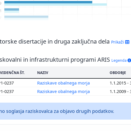
9
8
7
6
5
4
orske disertacije in druga zaključna dela
Prikaži
3
2
skovalni in infrastrukturni programi ARIS
Legenda
0
VIDENČNA ŠT.
NAZIV
OBDOBJE
P1-0237
Raziskave obalnega morja
1.1.2015 -
P1-0237
Raziskave obalnega morja
1.1.2009 -
 soglasja raziskovalca za objavo drugih podatkov.