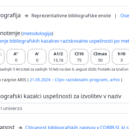
iografija
Reprezentativne bibliografske enote
|
Os
notenje
(
metodologija
)
nje bibliografskih kazalcev raziskovalne uspešnosti po met
.
A''
A'
A1/2
CI10
CImax
h10
0
0
13,16
75
50
3
zadnjih 5 let (citati za zadnjih 10 let) na dan 6. avgust 2026; Podatki za izr
a razpise ARIS (
21.05.2024 – Ciljni raziskovalni programi,
arhiv
)
iografski kazalci uspešnosti za izvolitev v naziv
ranost
Citiranost bibliografskih zapisov v COBIB.SI, ki 