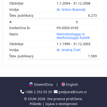
1.1.2004 - 31.12.2008
dr. Anton Brancelj
6.273
5.
P0-0503-0105
Nevrobiologija in
ekofiziologija žuželk
1.1.1999 - 31.12.2003
dr. Andrej Čokl
1.569
Slovenščina
|
English
+386 2 252 03 33
podpora@izum.si
©
IZUM
2026. Vse pravice pridržane.
Piškotki
|
Izjava o dostopnosti