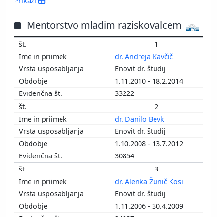
Prikaži
2015
2014
Mentorstvo mladim raziskovalcem
2013
1
2012
dr. Andreja Kavčič
2011
Enovit dr. študij
2010
1.11.2010 - 18.2.2014
2009
33222
2008
2
2007
dr. Danilo Bevk
2006
Enovit dr. študij
2005
1.10.2008 - 13.7.2012
2004
30854
2003
2002
3
2001
dr. Alenka Žunič Kosi
2000
Enovit dr. študij
1999
1.11.2006 - 30.4.2009
1998