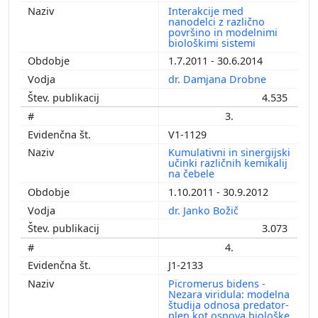
Interakcije med
nanodelci z različno
površino in modelnimi
biološkimi sistemi
1.7.2011 - 30.6.2014
dr. Damjana Drobne
4.535
3.
V1-1129
Kumulativni in sinergijski
učinki različnih kemikalij
na čebele
1.10.2011 - 30.9.2012
dr. Janko Božič
3.073
4.
J1-2133
Picromerus bidens -
Nezara viridula: modelna
študija odnosa predator-
plen kot osnova biološke