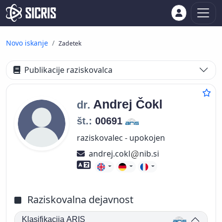
Novo iskanje
Zadetek
Publikacije raziskovalca
Andrej
Čokl
dr.
št.:
00691
raziskovalec - upokojen
andrej.cokl
nib.si
Znanje tujih jezikov
Raziskovalna dejavnost
Klasifikacija ARIS