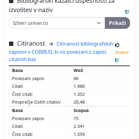
Bibliografski kazalci uspešnosti za
izvolitev v naziv
Prikaži
Citiranost
Citiranost bibliografskih
zapisov v COBIB.SI, ki so povezani z zapisi
citatnih baz
WoS
66
1.988
1.352
20,48
Scopus
75
2.341
1.559