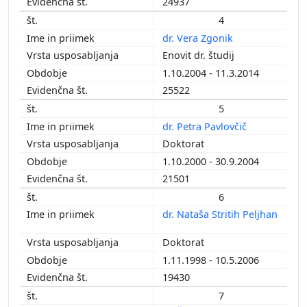
24937
1997
4
1996
dr. Vera Zgonik
1995
Enovit dr. študij
1994
1.10.2004 - 11.3.2014
1991
25522
1990
5
1989
dr. Petra Pavlovčič
1987
Doktorat
1985
1.10.2000 - 30.9.2004
1983
21501
1982
6
1980
dr. Nataša Stritih Peljhan
1976
Doktorat
1.11.1998 - 10.5.2006
19430
7