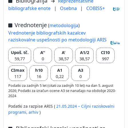
Bibliografija
Reprezentativne
bibliografske enote
|
Osebna
|
COBISS+
Vrednotenje
(
metodologija
)
Vrednotenje bibliografskih kazalcev
raziskovalne uspešnosti po metodologiji ARIS
Upoš. tč.
A''
A'
A1/2
CI10
59,77
0
38,57
38,57
997
CImax
h10
A1
A3
117
16
0,22
0
Podatki za zadnjih 5 let (citati za zadnjih 10 let) na dan 5. avgust
2026; Podatki za izračun ocene A3 se nanašajo na obdobje 2020-
2024
Podatki za razpise ARIS (
21.05.2024 – Ciljni raziskovalni
programi,
arhiv
)