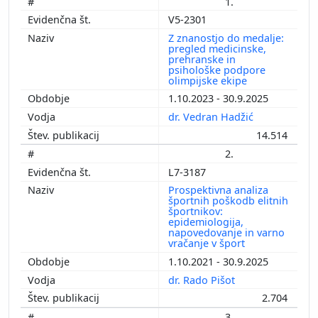
1.
V5-2301
Z znanostjo do medalje:
pregled medicinske,
prehranske in
psihološke podpore
olimpijske ekipe
1.10.2023 - 30.9.2025
dr. Vedran Hadžić
14.514
2.
L7-3187
Prospektivna analiza
športnih poškodb elitnih
športnikov:
epidemiologija,
napovedovanje in varno
vračanje v šport
1.10.2021 - 30.9.2025
dr. Rado Pišot
2.704
3.