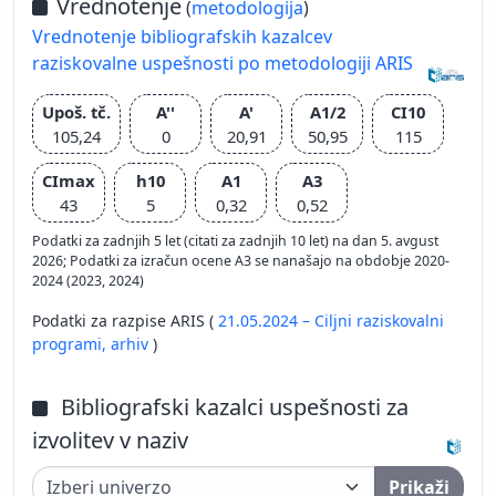
Vrednotenje
(
metodologija
)
Vrednotenje bibliografskih kazalcev
raziskovalne uspešnosti po metodologiji ARIS
Upoš. tč.
A''
A'
A1/2
CI10
105,24
0
20,91
50,95
115
CImax
h10
A1
A3
43
5
0,32
0,52
Podatki za zadnjih 5 let (citati za zadnjih 10 let) na dan 5. avgust
2026; Podatki za izračun ocene A3 se nanašajo na obdobje 2020-
2024 (2023, 2024)
Podatki za razpise ARIS (
21.05.2024 – Ciljni raziskovalni
programi,
arhiv
)
Bibliografski kazalci uspešnosti za
izvolitev v naziv
Prikaži