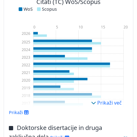
Citati (TC) WoS/Scopus
WoS
Scopus
0
5
10
15
20
2026
2025
2024
2023
2022
2021
2020
2019
2018
Prikaži več
2017
2016
Prikaži
2015
2014
Doktorske disertacije in druga
2013
zaključna dela