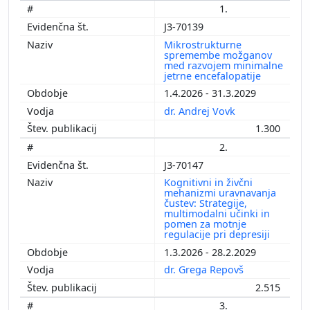
1.
J3-70139
Mikrostrukturne
spremembe možganov
med razvojem minimalne
jetrne encefalopatije
1.4.2026 - 31.3.2029
dr. Andrej Vovk
1.300
2.
J3-70147
Kognitivni in živčni
mehanizmi uravnavanja
čustev: Strategije,
multimodalni učinki in
pomen za motnje
regulacije pri depresiji
1.3.2026 - 28.2.2029
dr. Grega Repovš
2.515
3.