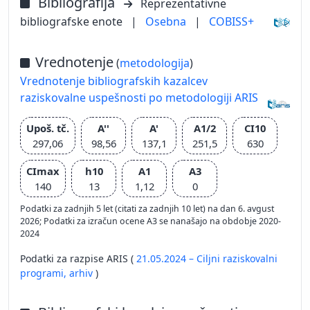
Bibliografija
Reprezentativne
bibliografske enote
|
Osebna
|
COBISS+
Vrednotenje
(
metodologija
)
Vrednotenje bibliografskih kazalcev
raziskovalne uspešnosti po metodologiji ARIS
Upoš. tč.
A''
A'
A1/2
CI10
297,06
98,56
137,1
251,5
630
CImax
h10
A1
A3
140
13
1,12
0
Podatki za zadnjih 5 let (citati za zadnjih 10 let) na dan 6. avgust
2026; Podatki za izračun ocene A3 se nanašajo na obdobje 2020-
2024
Podatki za razpise ARIS (
21.05.2024 – Ciljni raziskovalni
programi,
arhiv
)