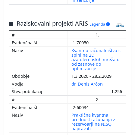
in senzorje
Raziskovalni projekti ARIS
Legenda
1.
J1-70050
Kvantno računalništvo s
spini na 2D
azafulerenskih mrežah:
od zasnove do
optimizacije
1.3.2026 - 28.2.2029
dr. Denis Arčon
1.256
2.
J2-60034
Praktična kvantna
prednost računanja z
rezervoarji na NISQ
napravah