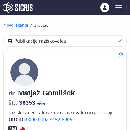
Novo iskanje
Zadetek
Publikacije raziskovalca
Matjaž
Gomilšek
dr.
št.:
36353
raziskovalec - aktiven v raziskovalni organizaciji
ORCID:
0000-0002-9152-8905
Znanje tujih jezikov