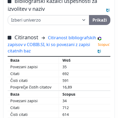
Bibliografski kazalci uspešnosti za
izvolitev v naziv
Prikaži
Citiranost
Citiranost bibliografskih
zapisov v COBIB.SI, ki so povezani z zapisi
citatnih baz
WoS
35
692
591
16,89
Scopus
34
712
614