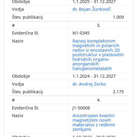
1.1.2025 - 31.12.2027
dr. Bojan Žunkovič
1.009
3.
N1-0345
Razvoj kompleksnim
magnetnih in polarnih
redov iz enostavnih 2D
podstruktur v plastovitih
hidridnih organo-
anorganskih
halogenometalatih
1.1.2024 - 31.12.2027
dr. Andrej Zorko
2.175
4.
J1-50008
Anizotropen kvantni
magnetizem novih
materialov z redkimi
zemljami