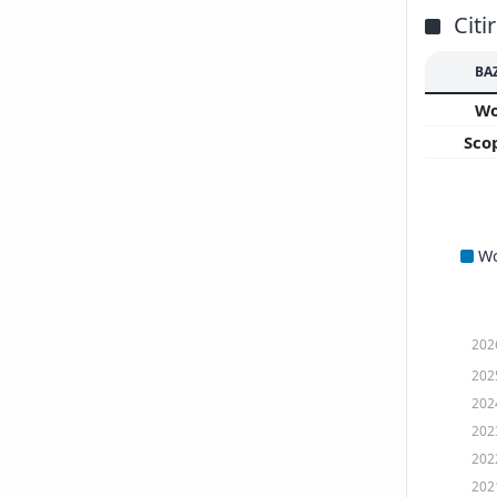
Citi
BA
W
Sco
W
202
202
202
202
202
202