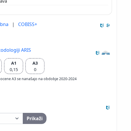
lava
ebna
|
COBISS+
odologiji ARIS
A1
A3
0,15
0
ačun ocene A3 se nanašajo na obdobje 2020-2024
Prikaži