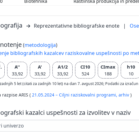
00
Biotehnika
Rastlinska produkcija in prede
iografija
Reprezentativne bibliografske enote
|
Os
notenje
(
metodologija
)
nje bibliografskih kazalcev raziskovalne uspešnosti po met
.
A''
A'
A1/2
CI10
CImax
h10
33,92
33,92
33,92
524
188
10
zadnjih 5 let (citati za zadnjih 10 let) na dan 7. avgust 2026; Podatki za izr
a razpise ARIS (
21.05.2024 – Ciljni raziskovalni programi,
arhiv
)
iografski kazalci uspešnosti za izvolitev v naziv