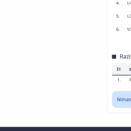
4.
L
5.
L
6.
V
Razi
ŠT.
1.
Nimamo