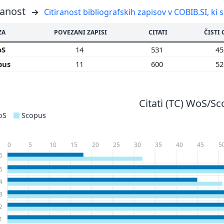
ranost
Citiranost bibliografskih zapisov v COBIB.SI, ki 
ZA
POVEZANI ZAPISI
CITATI
ČISTI 
oS
14
531
4
pus
11
600
5
Citati (TC) WoS/S
oS
Scopus
0
5
10
15
20
25
30
35
40
45
5
6
5
4
3
2
1