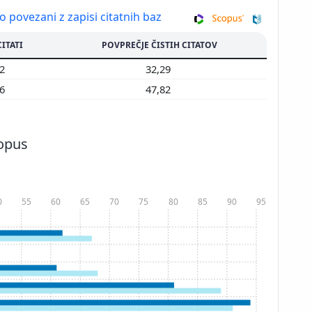
so povezani z zapisi citatnih baz
CITATI
POVPREČJE ČISTIH CITATOV
52
32,29
26
47,82
copus
0
55
60
65
70
75
80
85
90
95