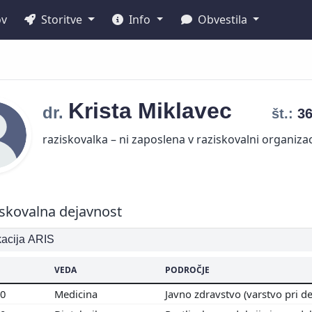
ov
Storitve
Info
Obvestila
Krista
Miklavec
dr.
št.:
3
raziskovalka – ni zaposlena v raziskovalni organizac
skovalna dejavnost
ikacija ARIS
VEDA
PODROČJE
00
Medicina
Javno zdravstvo (varstvo pri d