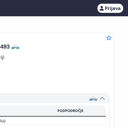
Prijava
6493
iji
PODPODROČJE
elu)