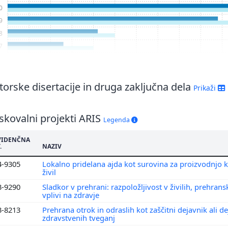
0
9
8
7
6
5
orske disertacije in druga zaključna dela
Prikaži
skovalni projekti ARIS
Legenda
VIDENČNA
.
NAZIV
4-9305
Lokalno pridelana ajda kot surovina za proizvodnjo 
živil
3-9290
Sladkor v prehrani: razpoložljivost v živilih, prehrans
vplivi na zdravje
3-8213
Prehrana otrok in odraslih kot zaščitni dejavnik ali d
zdravstvenih tveganj