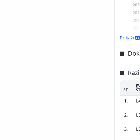
202
201
201
201
201
Prikaži
201
Dokt
Razi
E
ŠT.
ŠT
1.
L
2.
L
3.
L