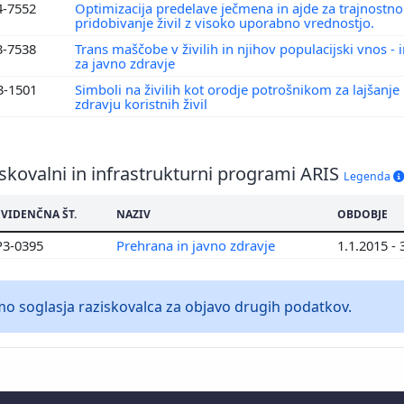
4-7552
Optimizacija predelave ječmena in ajde za trajnostno
pridobivanje živil z visoko uporabno vrednostjo.
3-7538
Trans maščobe v živilih in njihov populacijski vnos - 
za javno zdravje
3-1501
Simboli na živilih kot orodje potrošnikom za lajšanje 
zdravju koristnih živil
skovalni in infrastrukturni programi ARIS
Legenda
EVIDENČNA ŠT.
NAZIV
OBDOBJE
P3-0395
Prehrana in javno zdravje
1.1.2015 - 
 soglasja raziskovalca za objavo drugih podatkov.