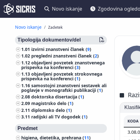
Novo iskanje
Zgodovina ogled
Novo iskanje
Zadetek
Tipologija dokumentov/del
1.01
izvirni znanstveni članek (
9
)
1.02
pregledni znanstveni članek (
2
)
1.12
objavljeni povzetek znanstvenega
prispevka na konferenci (
3
)
1.13
objavljeni povzetek strokovnega
prispevka na konferenci (
1
)
1.16
samostojni znanstveni sestavek ali
poglavje v monografski publikaciji (
1
)
Razi
2.08
doktorska disertacija (
1
)
2.09
magistrsko delo (
1
)
Klasif
2.11
diplomsko delo (
1
)
3.11
radijski ali TV dogodek (
1
)
KODA
Predmet
3.08.
higiena, dietetika, prehrana (
11
)