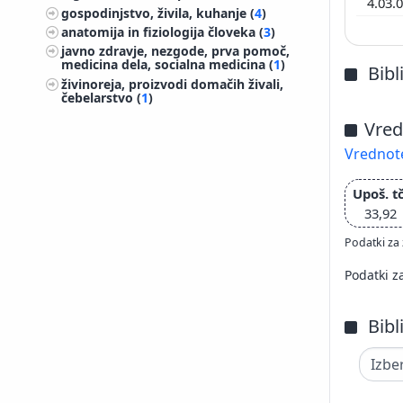
4.03.
gospodinjstvo, živila, kuhanje (
4
)
anatomija in fiziologija človeka (
3
)
javno zdravje, nezgode, prva pomoč,
medicina dela, socialna medicina (
1
)
Bibl
živinoreja, proizvodi domačih živali,
čebelarstvo (
1
)
Vred
Vrednote
Upoš. tč
33,92
Podatki za 
Podatki z
Bibl