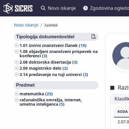
Novo iskanje
Zgodovina ogled
Novo iskanje
Zadetek
Tipologija dokumentov/del
1.01
izvirni znanstveni članek (
19
)
1.08
objavljeni znanstveni prispevek na
konferenci (
3
)
2.08
doktorska disertacija (
3
)
2.09
magistrsko delo (
2
)
3.14
predavanje na tuji univerzi (
3
)
Predmet
Razi
matematika (
25
)
Klasif
računalniška omrežja, internet,
umetna inteligenca (
5
)
KODA
2.07.