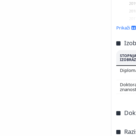
201
201
201
201
Prikaži
201
Izo
STOPNJ
IZOBRAZ
Diplo
Doktor
znanos
Dokt
Razi