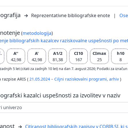
iografija
Reprezentativne bibliografske enote
|
Os
notenje
(
metodologija
)
nje bibliografskih kazalcev raziskovalne uspešnosti po met
.
A''
A'
A1/2
CI10
CImax
h10
42,98
42,98
81,38
167
25
8
zadnjih 5 let (citati za zadnjih 10 let) na dan 7. avgust 2026; Podatki za izr
a razpise ARIS (
21.05.2024 – Ciljni raziskovalni programi,
arhiv
)
iografski kazalci uspešnosti za izvolitev v naziv
ranost
Citiranost bibliografskih zapisov v COBIB.SI, ki 