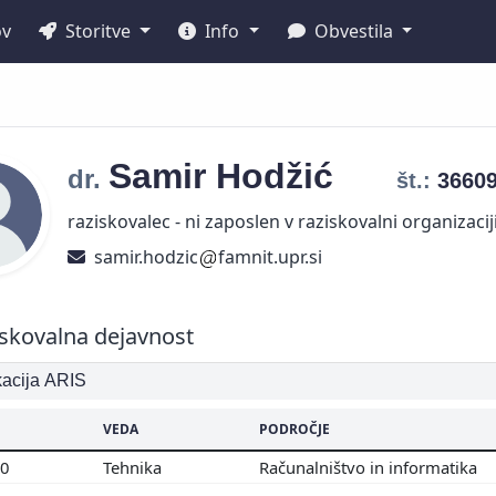
ov
Storitve
Info
Obvestila
Samir
Hodžić
dr.
št.:
3660
raziskovalec - ni zaposlen v raziskovalni organizacij
samir.hodzic
famnit.upr.si
skovalna dejavnost
ikacija ARIS
VEDA
PODROČJE
00
Tehnika
Računalništvo in informatika