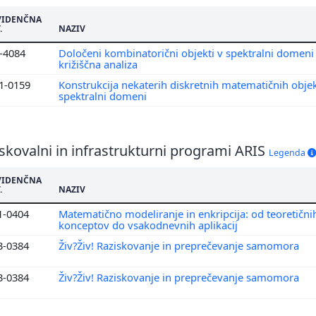
VIDENČNA
.
NAZIV
1-4084
Določeni kombinatorični objekti v spektralni domeni 
križiščna analiza
1-0159
Konstrukcija nekaterih diskretnih matematičnih obje
spektralni domeni
skovalni in infrastrukturni programi ARIS
Legenda
VIDENČNA
.
NAZIV
1-0404
Matematično modeliranje in enkripcija: od teoretični
konceptov do vsakodnevnih aplikacij
3-0384
Živ?Živ! Raziskovanje in preprečevanje samomora
3-0384
Živ?Živ! Raziskovanje in preprečevanje samomora