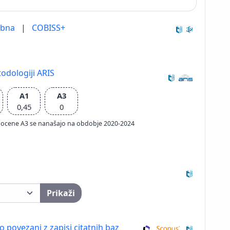
ebna
|
COBISS+
odologiji ARIS
A1
A3
0,45
0
ačun ocene A3 se nanašajo na obdobje 2020-2024
Prikaži
so povezani z zapisi citatnih baz