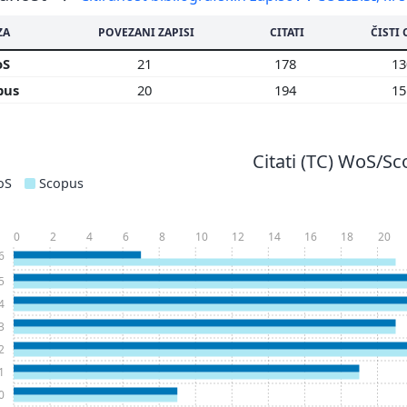
ZA
POVEZANI ZAPISI
CITATI
ČISTI 
oS
21
178
1
pus
20
194
1
Citati (TC) WoS/S
oS
Scopus
0
2
4
6
8
10
12
14
16
18
20
6
5
4
3
2
1
0