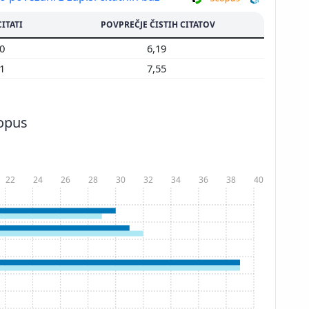
CITATI
POVPREČJE ČISTIH CITATOV
30
6,19
51
7,55
copus
22
24
26
28
30
32
34
36
38
40