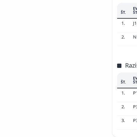
E
ŠT.
ŠT
1.
J
2.
N
Razi
E
ŠT.
ŠT
1.
P
2.
P
3.
P