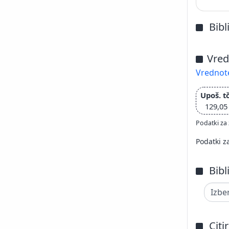
Bibl
Vred
Vrednote
Upoš. tč
129,05
Podatki za 
Podatki z
Bibl
Citi