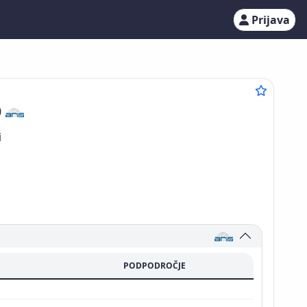
Prijava
9
i
PODPODROČJE