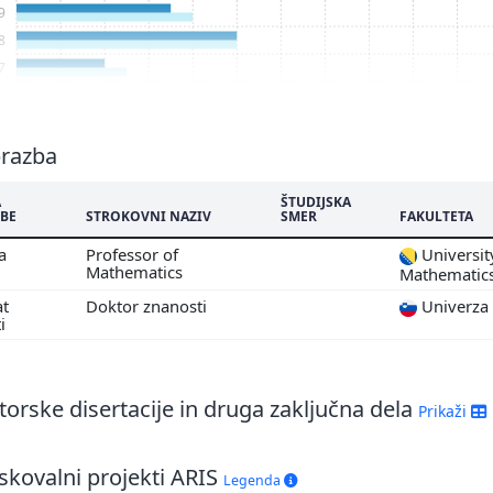
9
8
7
6
5
brazba
A
ŠTUDIJSKA
BE
STROKOVNI NAZIV
SMER
FAKULTETA
ma
Professor of
University
Mathematics
Mathematic
at
Doktor znanosti
Univerza
ti
orske disertacije in druga zaključna dela
Prikaži
skovalni projekti ARIS
Legenda