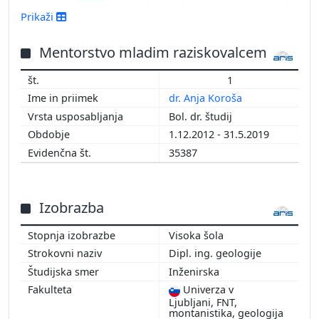
2016
Prikaži
2015
2014
Mentorstvo mladim raziskovalcem
2013
1
2012
dr. Anja Koroša
2011
Bol. dr. študij
2010
1.12.2012 - 31.5.2019
2009
35387
Izobrazba
Visoka šola
Dipl. ing. geologije
Inženirska
Univerza v
Ljubljani, FNT,
montanistika, geologija