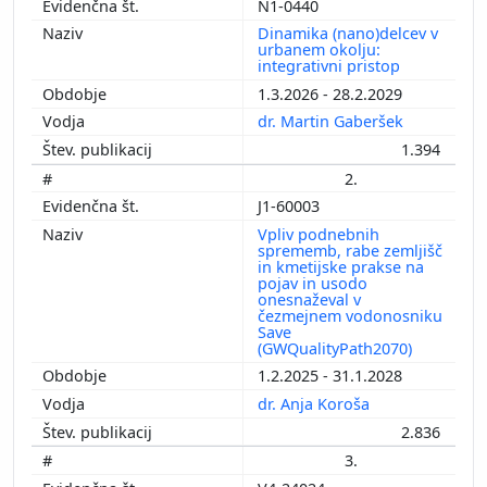
N1-0440
Dinamika (nano)delcev v
urbanem okolju:
integrativni pristop
1.3.2026 - 28.2.2029
dr. Martin Gaberšek
1.394
2.
J1-60003
Vpliv podnebnih
sprememb, rabe zemljišč
in kmetijske prakse na
pojav in usodo
onesnaževal v
čezmejnem vodonosniku
Save
(GWQualityPath2070)
1.2.2025 - 31.1.2028
dr. Anja Koroša
2.836
3.