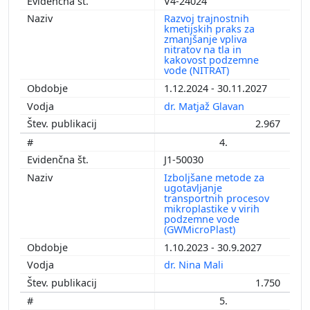
V4-24024
Razvoj trajnostnih
kmetijskih praks za
zmanjšanje vpliva
nitratov na tla in
kakovost podzemne
vode (NITRAT)
1.12.2024 - 30.11.2027
dr. Matjaž Glavan
2.967
4.
J1-50030
Izboljšane metode za
ugotavljanje
transportnih procesov
mikroplastike v virih
podzemne vode
(GWMicroPlast)
1.10.2023 - 30.9.2027
dr. Nina Mali
1.750
5.