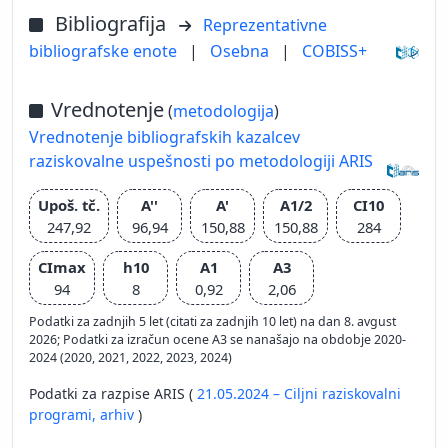
Bibliografija
Reprezentativne
bibliografske enote
|
Osebna
|
COBISS+
Vrednotenje
(
metodologija
)
Vrednotenje bibliografskih kazalcev
raziskovalne uspešnosti po metodologiji ARIS
Upoš. tč.
A''
A'
A1/2
CI10
247,92
96,94
150,88
150,88
284
CImax
h10
A1
A3
94
8
0,92
2,06
Podatki za zadnjih 5 let (citati za zadnjih 10 let) na dan 8. avgust
2026; Podatki za izračun ocene A3 se nanašajo na obdobje 2020-
2024 (2020, 2021, 2022, 2023, 2024)
Podatki za razpise ARIS (
21.05.2024 – Ciljni raziskovalni
programi,
arhiv
)