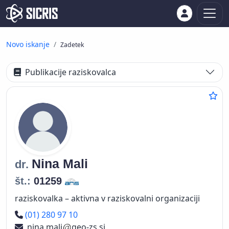
Novo iskanje
Zadetek
Publikacije raziskovalca
Nina
Mali
dr.
št.:
01259
raziskovalka – aktivna v raziskovalni organizaciji
Telefon
(01) 280 97 10
nina.mali
geo-zs.si