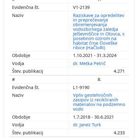
V1-2139
Raziskave za opredelitev
in preprečevanje
obremenjevanja
vodozbirnega zaledja
Jelševniščice in Otovca, s
posebnim ozirom na
habitat črne človeške
ribice (HaČloRi)
1.10.2021 - 31.3.2024
dr. Metka Petrič
4.271
8.
L1-9190
Vpliv geotehničnih
zasipov iz recikliranih
materialov na podzemno
vodo
1.7.2018 - 30.6.2021
dr. Janez Turk
4.233