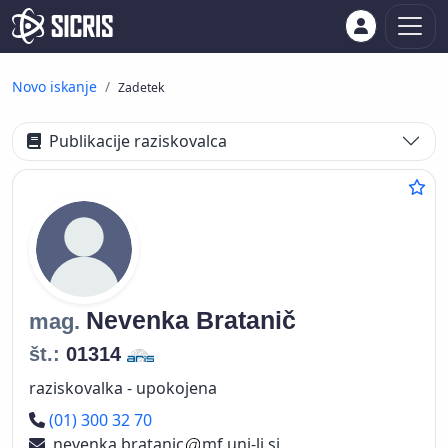
Novo iskanje
Zadetek
Publikacije raziskovalca
Nevenka
Bratanič
mag.
št.:
01314
raziskovalka - upokojena
Telefon
(01) 300 32 70
nevenka.bratanic
mf.uni-lj.si