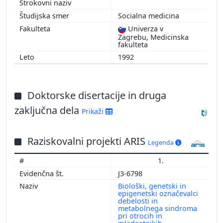
1998
Socialna medicina
1997
Univerza v
1996
Zagrebu, Medicinska
fakulteta
1992
Doktorske disertacije in druga
zaključna dela
Prikaži
Raziskovalni projekti ARIS
Legenda
1.
J3-6798
Biološki, genetski in
epigenetski označevalci
debelosti in
metabolnega sindroma
pri otrocih in