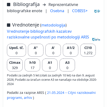
Bibliografija
Reprezentativne
bibliografske enote
|
Osebna
|
COBISS+
Vrednotenje
(
metodologija
)
Vrednotenje bibliografskih kazalcev
raziskovalne uspešnosti po metodologiji ARIS
Upoš. tč.
A''
A'
A1/2
CI10
0
0
0
0
1.272
CImax
h10
A1
A3
329
17
0
0
Podatki za zadnjih 5 let (citati za zadnjih 10 let) na dan 9. avgust
2026; Podatki za izračun ocene A3 se nanašajo na obdobje 2020-
2024
Podatki za razpise ARIS (
21.05.2024 – Ciljni raziskovalni
programi,
arhiv
)