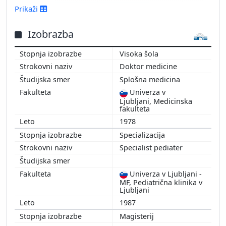
2016
Prikaži
2015
2014
Izobrazba
2013
Visoka šola
2012
Doktor medicine
2011
Splošna medicina
2010
Univerza v
2009
Ljubljani, Medicinska
2008
fakulteta
2007
1978
2006
Specializacija
2005
Specialist pediater
2004
2003
Univerza v Ljubljani -
MF, Pediatrična klinika v
2002
Ljubljani
2001
1987
2000
Magisterij
1999