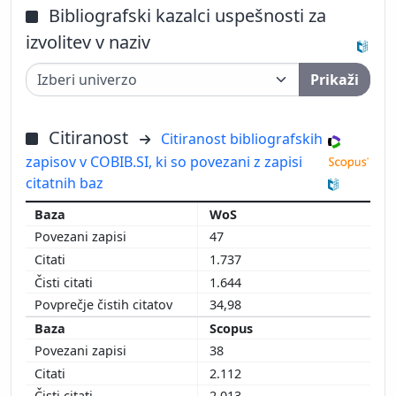
Bibliografski kazalci uspešnosti za
izvolitev v naziv
Prikaži
Citiranost
Citiranost bibliografskih
zapisov v COBIB.SI, ki so povezani z zapisi
citatnih baz
WoS
47
1.737
1.644
34,98
Scopus
38
2.112
2.013