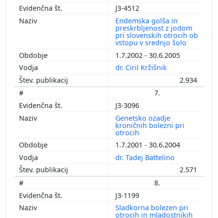
J3-4512
Endemska golša in
preskrbljenost z jodom
pri slovenskih otrocih ob
vstopu v srednjo šolo
1.7.2002 - 30.6.2005
dr. Ciril Kržišnik
2.934
7.
J3-3096
Genetsko ozadje
kroničnih bolezni pri
otrocih
1.7.2001 - 30.6.2004
dr. Tadej Battelino
2.571
8.
J3-1199
Sladkorna bolezen pri
otrocih in mladostnikih