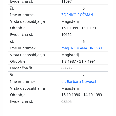
11597
1992
5
1991
ZDENKO ROŽMAN
1990
1989
Magisterij
1988
15.1.1988 - 13.1.1991
1987
10152
1986
6
1985
mag. ROMANA HROVAT
1984
Magisterij
1983
1.8.1987 - 31.7.1991
1982
08685
1981
7
1980
dr. Barbara Novosel
1976
Magisterij
1974
15.10.1986 - 14.10.1989
08353