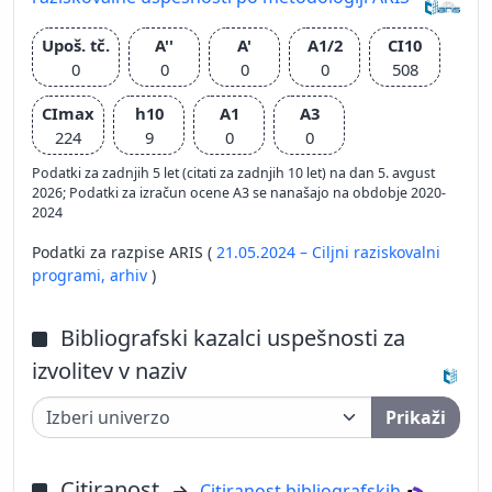
Upoš. tč.
A''
A'
A1/2
CI10
0
0
0
0
508
CImax
h10
A1
A3
224
9
0
0
Podatki za zadnjih 5 let (citati za zadnjih 10 let) na dan 5. avgust
2026; Podatki za izračun ocene A3 se nanašajo na obdobje 2020-
2024
Podatki za razpise ARIS (
21.05.2024 – Ciljni raziskovalni
programi,
arhiv
)
Bibliografski kazalci uspešnosti za
izvolitev v naziv
Prikaži
Citiranost
Citiranost bibliografskih