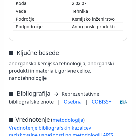
2.02.07
Tehnika
Kemijsko inženirstvo
Anorganski produkti
Ključne besede
anorganska kemijska tehnologija, anorganski
produkti in materiali, gorivne celice,
nanotehnologije
Bibliografija
Reprezentativne
bibliografske enote
|
Osebna
|
COBISS+
Vrednotenje
(
metodologija
)
Vrednotenje bibliografskih kazalcev
raziskovalne uspešnosti po metodologiji ARIS