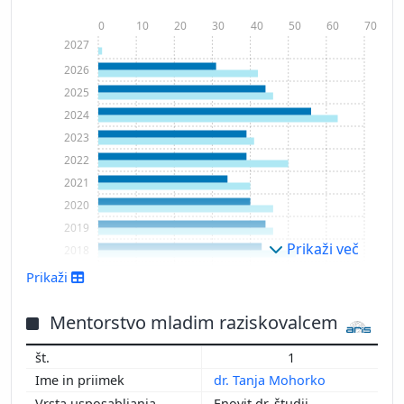
0
10
20
30
40
50
60
70
2027
2026
2025
2024
2023
2022
2021
2020
2019
Prikaži več
2018
2017
Prikaži
2016
2015
Mentorstvo mladim raziskovalcem
2014
1
2013
dr. Tanja Mohorko
2012
Enovit dr. študij