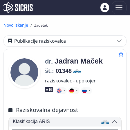
Novo iskanje
Zadetek
Publikacije raziskovalca
Jadran
Maček
dr.
št.:
01348
raziskovalec - upokojen
Znanje tujih jezikov
Raziskovalna dejavnost
Klasifikacija ARIS