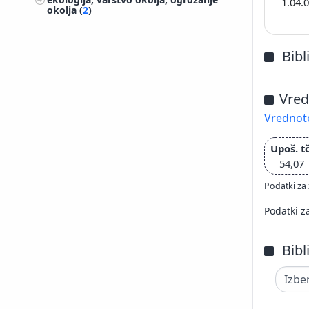
1.04.
okolja (
2
)
Bibl
Vred
Vrednote
Upoš. tč
54,07
Podatki za 
Podatki z
Bibl