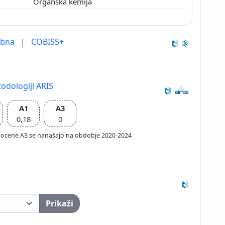
Organska kemija
ebna
|
COBISS+
odologiji ARIS
A1
A3
0,18
0
ačun ocene A3 se nanašajo na obdobje 2020-2024
Prikaži