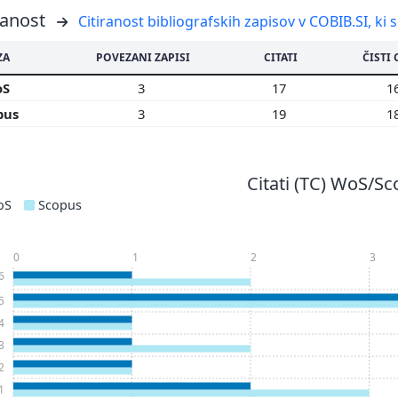
ranost
Citiranost bibliografskih zapisov v COBIB.SI, ki 
ZA
POVEZANI ZAPISI
CITATI
ČISTI 
oS
3
17
1
pus
3
19
1
Citati (TC) WoS/S
oS
Scopus
0
1
2
3
6
5
4
3
2
1