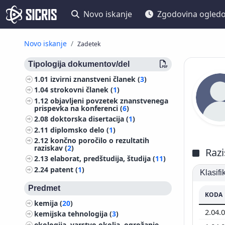
Novo iskanje
Zgodovina ogled
Novo iskanje
Zadetek
Tipologija dokumentov/del
1.01
izvirni znanstveni članek (
3
)
1.04
strokovni članek (
1
)
1.12
objavljeni povzetek znanstvenega
prispevka na konferenci (
6
)
2.08
doktorska disertacija (
1
)
2.11
diplomsko delo (
1
)
2.12
končno poročilo o rezultatih
raziskav (
2
)
Razi
2.13
elaborat, predštudija, študija (
11
)
2.24
patent (
1
)
Klasif
Predmet
KODA
kemija (
20
)
2.04.
kemijska tehnologija (
3
)
ekologija, varstvo okolja, ogrožanje