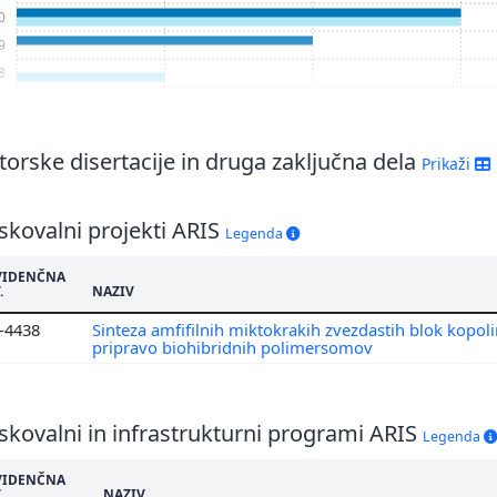
0
9
8
orske disertacije in druga zaključna dela
Prikaži
skovalni projekti ARIS
Legenda
VIDENČNA
.
NAZIV
2-4438
Sinteza amfifilnih miktokrakih zvezdastih blok kopol
pripravo biohibridnih polimersomov
skovalni in infrastrukturni programi ARIS
Legenda
VIDENČNA
.
NAZIV