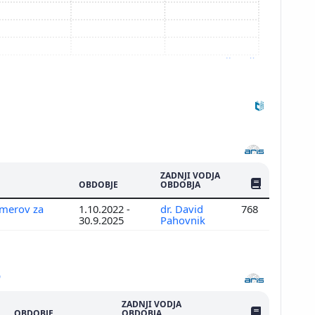
Prikaži več
ZADNJI VODJA
ŠTEV. PUBLIKAC
OBDOBJE
OBDOBJA
imerov za
1.10.2022 -
dr. David
768
30.9.2025
Pahovnik
ZADNJI VODJA
ŠTEV. PUBLIKAC
OBDOBJE
OBDOBJA