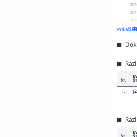
202
201
201
Prikaži
Dokt
Razi
E
ŠT.
ŠT
1.
J
Razi
E
ŠT.
ŠT