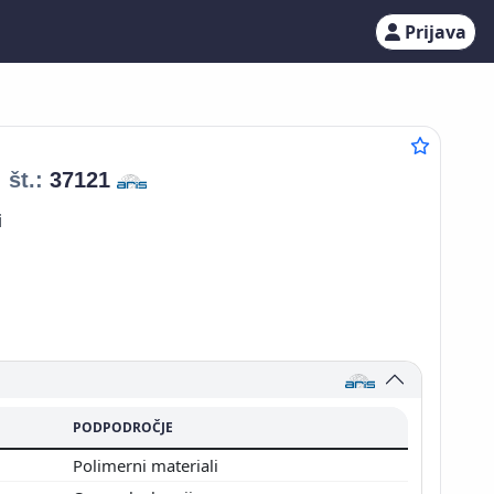
Prijava
št.:
37121
i
PODPODROČJE
Polimerni materiali