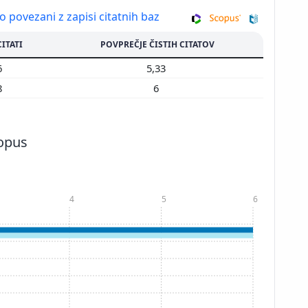
so povezani z zapisi citatnih baz
CITATI
POVPREČJE ČISTIH CITATOV
6
5,33
8
6
copus
4
5
6