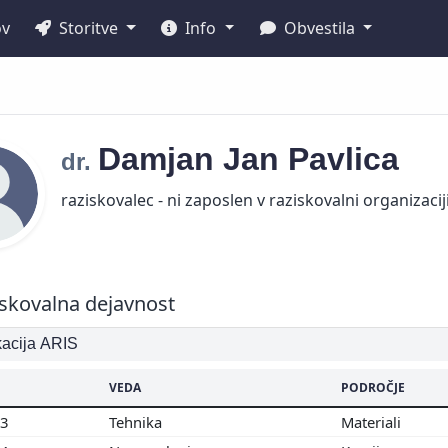
ov
Storitve
Info
Obvestila
Damjan Jan
Pavlica
dr.
raziskovalec - ni zaposlen v raziskovalni organizacij
skovalna dejavnost
ikacija ARIS
VEDA
PODROČJE
03
Tehnika
Materiali