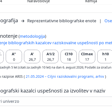
04
Naravoslovje
Kemija
iografija
Reprezentativne bibliografske enote
|
Os
notenje
(
metodologija
)
nje bibliografskih kazalcev raziskovalne uspešnosti po met
.
A''
A'
A1/2
CI10
CImax
h10
0
26,7
26,7
18
17
1
zadnjih 5 let (citati za zadnjih 10 let) na dan 6. avgust 2026; Podatki za izr
a razpise ARIS (
21.05.2024 – Ciljni raziskovalni programi,
arhiv
)
iografski kazalci uspešnosti za izvolitev v naziv