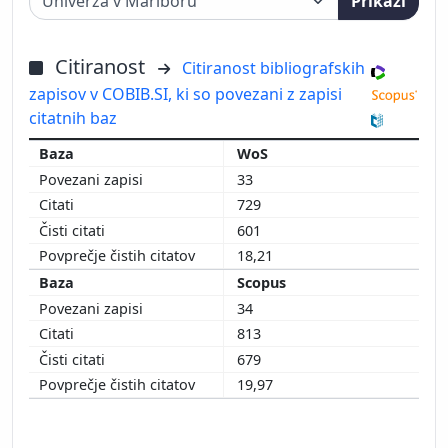
Prikaži
Citiranost
Citiranost bibliografskih
zapisov v COBIB.SI, ki so povezani z zapisi
citatnih baz
WoS
33
729
601
18,21
Scopus
34
813
679
19,97