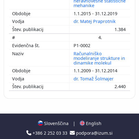
neravnovesne statistične
mehanike
1.1.2015 - 31.12.2019
dr. Matej Praprotnik
1.384
4.
P1-0002
Računalniško
modeliranje strukture in
dinamike molekul
1.1.2009 - 31.12.2014
dr. Tomaž Šolmajer
2.440
Slovenščina
|
English
+386 2 252 03 33
podpora@izum.si