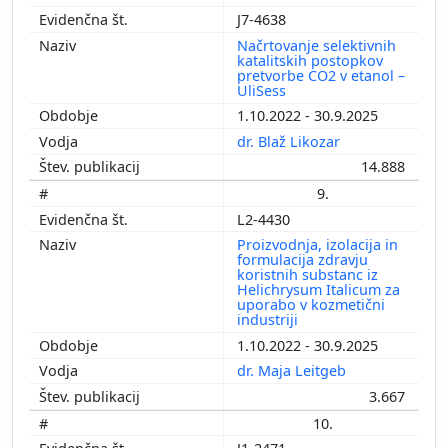
J7-4638
Načrtovanje selektivnih
katalitskih postopkov
pretvorbe CO2 v etanol –
UliSess
1.10.2022 - 30.9.2025
dr. Blaž Likozar
14.888
9.
L2-4430
Proizvodnja, izolacija in
formulacija zdravju
koristnih substanc iz
Helichrysum Italicum za
uporabo v kozmetični
industriji
1.10.2022 - 30.9.2025
dr. Maja Leitgeb
3.667
10.